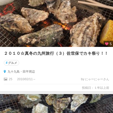
5
２０１０☆真冬の九州旅行（３）佐世保でカキ祭り！！
#
グルメ
九十九島・田平周辺
25
2010/02/11～
by にゃーにゃーさん
投稿日：１年以上前