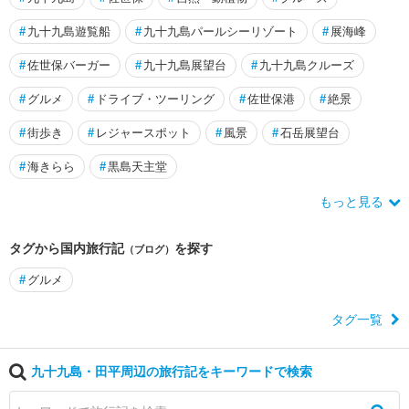
#
九十九島遊覧船
#
九十九島パールシーリゾート
#
展海峰
#
佐世保バーガー
#
九十九島展望台
#
九十九島クルーズ
#
グルメ
#
ドライブ・ツーリング
#
佐世保港
#
絶景
#
街歩き
#
レジャースポット
#
風景
#
石岳展望台
#
海きらら
#
黒島天主堂
もっと見る
タグから国内旅行記
を探す
（ブログ）
#
グルメ
タグ一覧
九十九島・田平周辺の旅行記をキーワードで検索