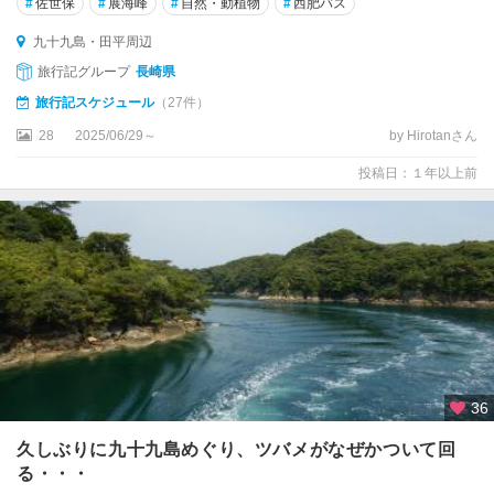
#
佐世保
#
展海峰
#
自然・動植物
#
西肥バス
ス
テ
九十九島・田平周辺
ン
旅行記グループ
長崎県
ボ
旅行記スケジュール
（27件）
ス
28
2025/06/29～
by Hirotanさん
佐
投稿日：１年以上前
世
保
平
戸
・
生
月
島
36
ハ
ウ
久しぶりに九十九島めぐり、ツバメがなぜかついて回
ス
る・・・
テ