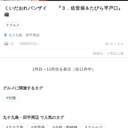
くいだおれバンザイ 『３．佐世保＆たびら平戸口』
編
#
グルメ
九十九島・田平周辺
31
2008/01/21～
by さくさん
投稿日：１年以上前
1
件目～
11
件目を表示（全
11
件中）
グルメに関連するタグ
#
牡蛎
九十九島・田平周辺 で人気のタグ
#
九十九島
#
佐世保
#
自然・動植物
#
クルーズ