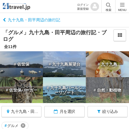
ログイン
新規登録
閉
検索
MENU
じ
る
九十九島・田平周辺の旅行記
「グルメ」九十九島・田平周辺の旅行記・ブ
ログ
全11件
長
崎
# 佐世保
# 九十九島展望台
# 九十九島
へ
戻
る
# 九十九島パールシ
# 佐世保バーガー
# 自然・動植物
ーリゾート
長
崎
す
べ
九十九島・田平周辺
月を選択
絞り込み
て
×
#
グルメ