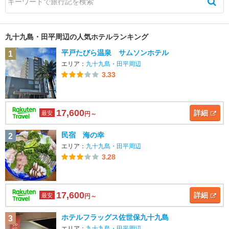
九十九島・田平周辺の人気ホテルランキング
平戸たびら温泉 サムソンホテル
1
エリア：
九十九島・田平周辺
3.33
17,600
詳細
最安
円～
民宿 海の幸
2
エリア：
九十九島・田平周辺
3.28
17,600
詳細
最安
円～
ホテルフラッグス佐世保九十九島
3
エリア：
九十九島・田平周辺