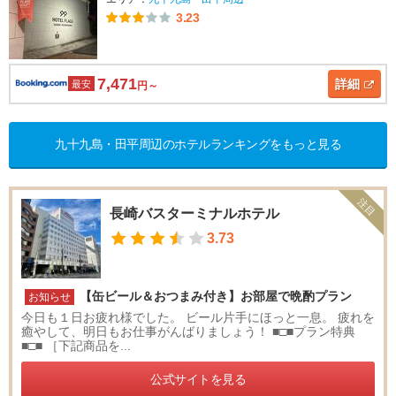
3.23
7,471
詳細
最安
円～
九十九島・田平周辺のホテルランキングをもっと見る
注目
長崎バスターミナルホテル
3.73
【缶ビール＆おつまみ付き】お部屋で晩酌プラン
お知らせ
今日も１日お疲れ様でした。 ビール片手にほっと一息。 疲れを
癒やして、明日もお仕事がんばりましょう！ ■□■プラン特典
■□■ ［下記商品を...
公式サイトを見る