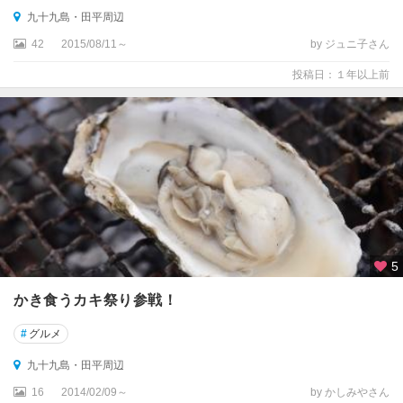
九十九島・田平周辺
42
2015/08/11～
by ジュニ子さん
投稿日：１年以上前
5
かき食うカキ祭り参戦！
#
グルメ
九十九島・田平周辺
16
2014/02/09～
by かしみやさん