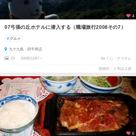
4
07弓張の丘ホテルに潜入する（職場旅行2008その7）
#
グルメ
九十九島・田平周辺
25
2008/12/07～
by くに・クマさん
投稿日：１年以上前
6