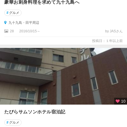
豪華お刺身料理を求めて九十九島へ
#
グルメ
九十九島・田平周辺
28
2016/10/15～
by JASさん
投稿日：１年以上前
10
たびらサムソンホテル宿泊記
#
グルメ