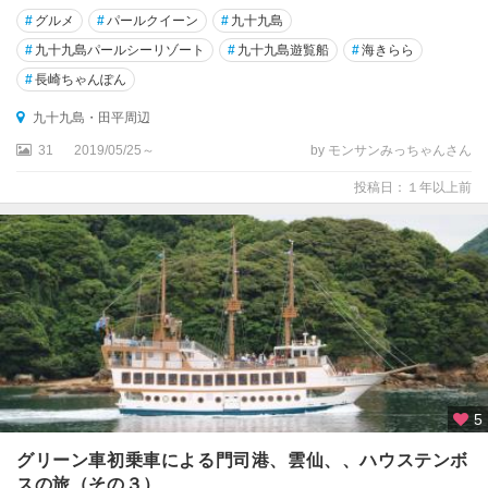
ン
#
グルメ
#
パールクイーン
#
九十九島
ボ
#
九十九島パールシーリゾート
#
九十九島遊覧船
#
海きらら
ス
周
#
長崎ちゃんぽん
辺
九十九島・田平周辺
九
31
2019/05/25～
by モンサンみっちゃんさん
十
投稿日：１年以上前
九
島
・
田
平
周
辺
松
浦
5
島
グリーン車初乗車による門司港、雲仙、、ハウステンボ
原
スの旅（その３）