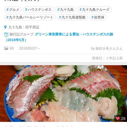
・
雲
#
グルメ
#
ハウステンボス
#
九十九島
#
九十九島クルーズ
仙
#
九十九島パールシーリゾート
#
九十九島遊覧船
#
佐世保
・
小
九十九島・田平周辺
浜
旅行記グループ
グリーン車初乗車による雲仙・ハウステンボスの旅
（2018年5月）
五
島
60
2018/05/27～
by 旅好き長さんさん
列
投稿日：１年以上前
島
・
対
馬
・
壱
岐
26