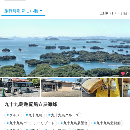
長
崎
旅行時期 新しい順
市
11
件
(1ページ目)
諫
早
・
大
村
・
西
海
9
佐
世
保
・
平
九十九島遊覧船☆展海峰
戸
#
グルメ
#
九十九島
#
九十九島クルーズ
・
ハ
#
九十九島パールシーリゾート
#
九十九島展望台
#
九十九島遊覧船
ウ