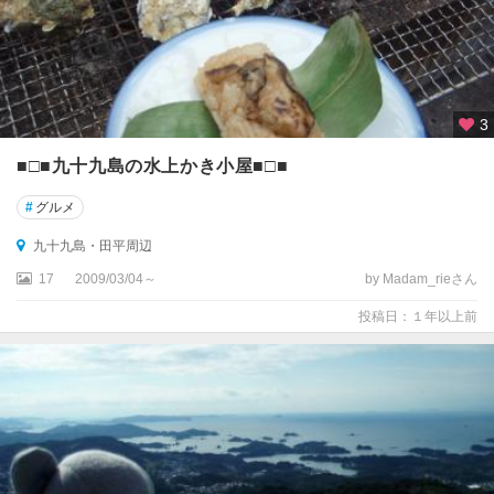
3
■□■九十九島の水上かき小屋■□■
#
グルメ
九十九島・田平周辺
17
2009/03/04～
by Madam_rieさん
投稿日：１年以上前