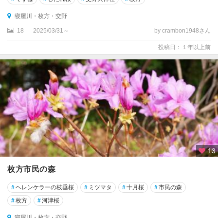
寝屋川・枚方・交野
18
2025/03/31～
by crambon1948さん
投稿日：１年以上前
13
枚方市民の森
#
ヘレンケラーの枝垂桜
#
ミツマタ
#
十月桜
#
市民の森
#
枚方
#
河津桜
寝屋川・枚方・交野