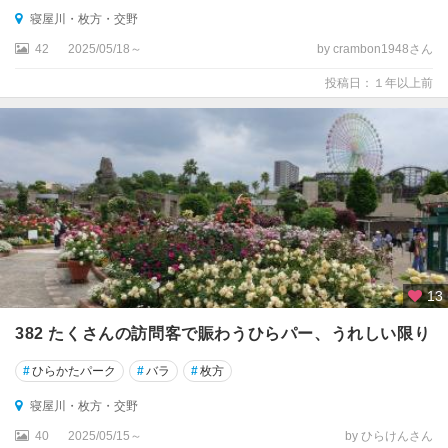
寝屋川・枚方・交野
42
2025/05/18～
by crambon1948さん
投稿日：１年以上前
13
382 たくさんの訪問客で賑わうひらパー、うれしい限り
#
ひらかたパーク
#
バラ
#
枚方
寝屋川・枚方・交野
40
2025/05/15～
by ひらけんさん