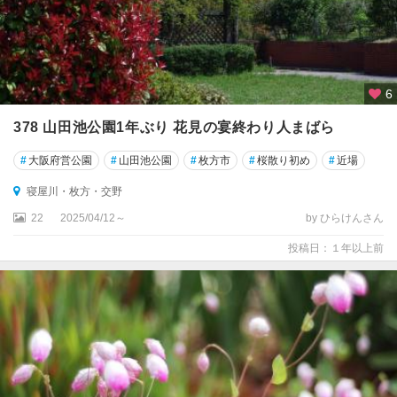
6
378 山田池公園1年ぶり 花見の宴終わり人まばら
#
大阪府営公園
#
山田池公園
#
枚方市
#
桜散り初め
#
近場
寝屋川・枚方・交野
22
2025/04/12～
by ひらけんさん
投稿日：１年以上前