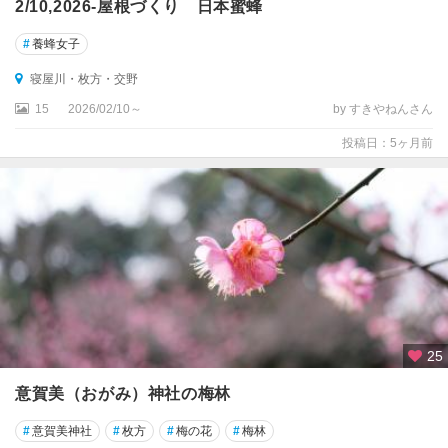
2/10,2026-屋根づくり 日本蜜蜂
#
養蜂女子
寝屋川・枚方・交野
15
2026/02/10～
by すきやねんさん
投稿日：5ヶ月前
25
意賀美（おがみ）神社の梅林
#
意賀美神社
#
枚方
#
梅の花
#
梅林