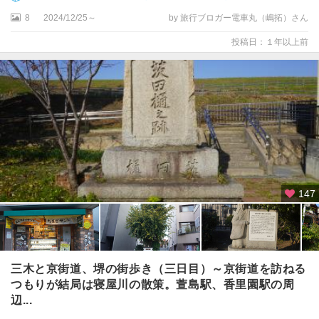
8
2024/12/25～
by 旅行ブロガー電車丸（嶋拓）さん
投稿日：１年以上前
147
三木と京街道、堺の街歩き（三日目）～京街道を訪ねる
つもりが結局は寝屋川の散策。萱島駅、香里園駅の周
辺...