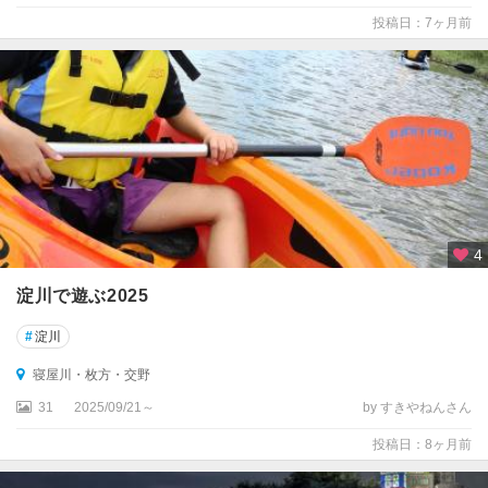
投稿日：7ヶ月前
4
淀川で遊ぶ2025
#
淀川
寝屋川・枚方・交野
31
2025/09/21～
by すきやねんさん
投稿日：8ヶ月前