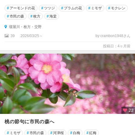
#
アーモンドの花
#
ツツジ
#
プラムの花
#
ミモザ
#
モクレン
#
市民の森
#
枚方
#
海棠
寝屋川・枚方・交野
39
2026/03/25～
by crambon1948さん
投稿日：4ヶ月前
22
桃の節句に市民の森へ
#
ミモザ
#
市民の森
#
河津桜
#
白梅
#
紅梅