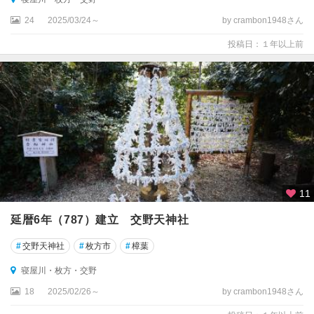
24
2025/03/24～
by crambon1948さん
投稿日：１年以上前
11
延暦6年（787）建立 交野天神社
#
交野天神社
#
枚方市
#
樟葉
寝屋川・枚方・交野
18
2025/02/26～
by crambon1948さん