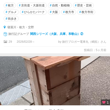
#
枚方
#
京街道・大坂街道
#
自然・動植物
#
歴史・芸術
#
グルメ
#
ひらかたパーク
#
大阪
#
枚方市
#
枚方市街
#
街歩き
寝屋川・枚方・交野
旅行記グループ
関西シリーズ（大阪、兵庫、和歌山）②
29
2026/02/28～
by 旅行ブロガー電車丸（嶋拓）さん
投稿日：5ヶ月前
1