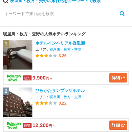
寝屋川・枚方・交野の旅行記をキーワードで検索
寝屋川・枚方・交野の人気ホテルランキング
ホテルインペリアル香里園
1
エリア：
寝屋川・枚方・交野
3.26
9,900
詳細
最安
円～
ひらかたサンプラザホテル
2
エリア：
寝屋川・枚方・交野
3.22
12,200
詳細
最安
円～