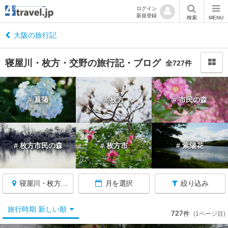
ログイン
新規登録
閉
検索
MENU
じ
る
大阪の旅行記
寝屋川・枚方・交野の旅行記・ブログ
全727件
大
# 菖蒲
# 枚方
# 市民の森
阪
へ
戻
る
# 枚方市民の森
# 枚方市
# 紫陽花
大
阪
寝屋川・枚方・交野
月を選択
絞り込み
す
べ
て
旅行時期 新しい順
727
件
(1ページ目)