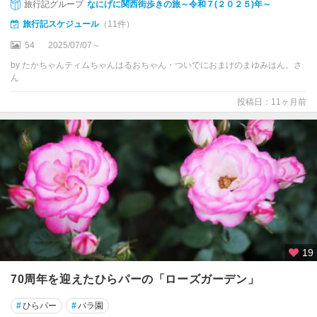
旅行記グループ
なにげに関西街歩きの旅～令和７(２０２５)年～
旅行記スケジュール
（11件）
54
2025/07/07～
by たかちゃんティムちゃんはるおちゃん・ついでにおまけのまゆみはん。さ
ん
投稿日：11ヶ月前
19
70周年を迎えたひらパーの「ローズガーデン」
#
ひらパー
#
バラ園