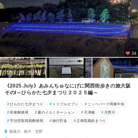
34
《2025.July》あみんちゅなにげに関西街歩きの旅大阪
そのⅠ～ひらかた七夕まつり２０２５編～
#
ひらかた七夕まつり
#
トリプルセブン
#
ニッペパーク岡東中央
#
和束郵便局
#
夏のイルミネーション
#
天津橋
#
天野川
#
宇治笠取簡易郵便局
#
旅行貯金
#
正寿院風鈴まつり
寝屋川・枚方・交野