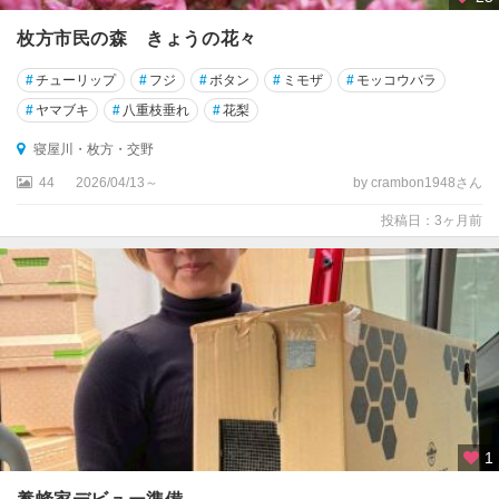
面
・
枚方市民の森 きょうの花々
能
勢
#
チューリップ
#
フジ
#
ボタン
#
ミモザ
#
モッコウバラ
#
ヤマブキ
#
八重枝垂れ
#
花梨
関
西
寝屋川・枚方・交野
空
44
2026/04/13～
by crambon1948さん
港
・
投稿日：3ヶ月前
堺
・
岸
和
田
富
田
林
・
1
河
内