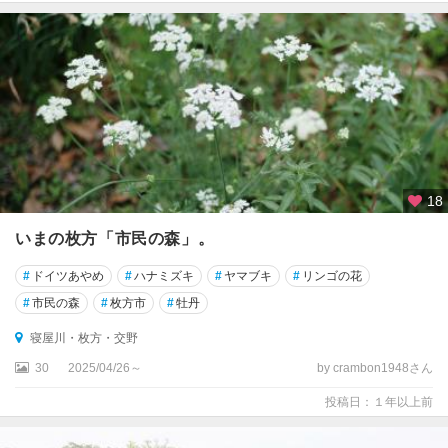
18
いまの枚方「市民の森」。
#
ドイツあやめ
#
ハナミズキ
#
ヤマブキ
#
リンゴの花
#
市民の森
#
枚方市
#
牡丹
寝屋川・枚方・交野
30
2025/04/26～
by crambon1948さん
投稿日：１年以上前