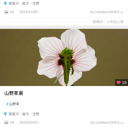
寝屋川・枚方・交野
50
2024/11/09～
by crambon1948さん
投稿日：１年以上前
18
山野草展
#
山野草
寝屋川・枚方・交野
49
2024/10/19～
by crambon1948さん