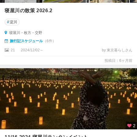
寝屋川の散策 2026.2
#
淀川
寝屋川・枚方・交野
旅行記スケジュール
（6件）
21
2024/12/02～
by 東京暮らしさん
投稿日：6ヶ月前
2