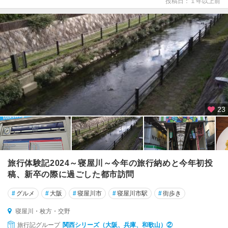
投稿日：１年以上前
23
旅行体験記2024～寝屋川～今年の旅行納めと今年初投
稿、新卒の際に過ごした都市訪問
#
グルメ
#
大阪
#
寝屋川市
#
寝屋川市駅
#
街歩き
寝屋川・枚方・交野
旅行記グループ
関西シリーズ（大阪、兵庫、和歌山）②