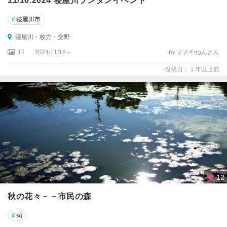
11/16.2024 寝屋川ランタンイベント
#
寝屋川市
寝屋川・枚方・交野
12
2024/11/16～
by すきやねんさん
投稿日：１年以上前
12
秋の花々－－市民の森
#
菊