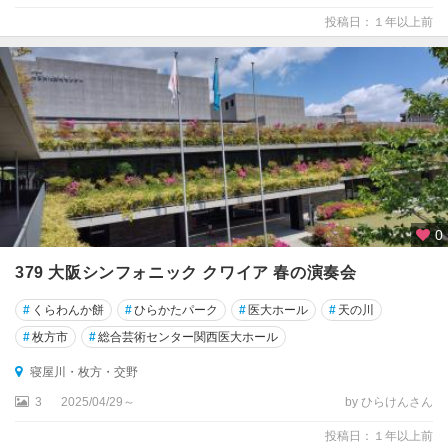
投稿日：１年以上前
0
379 大阪シンフォニック クワイア 春の演奏会
#
くらわんか餅
#
ひらかたパーク
#
医大ホール
#
天の川
#
枚方市
#
総合芸術センター関西医大ホール
寝屋川・枚方・交野
3
2025/04/29～
by ひらけんさん
投稿日：１年以上前