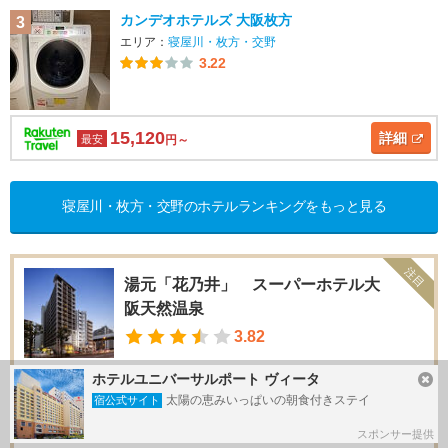
カンデオホテルズ 大阪枚方
3
エリア：
寝屋川・枚方・交野
3.22
15,120
詳細
最安
円～
寝屋川・枚方・交野のホテルランキングをもっと見る
注目
湯元「花乃井」 スーパーホテル大
阪天然温泉
3.82
ととのうスパホ
ホテルユニバーサルポート ヴィータ
お知らせ
太陽の恵みいっぱいの朝食付きステイ
サウナ ■宿泊利用 入浴時間：11時～25時、翌朝6時～午前9時 ■
宿公式サイト
温泉外来利用 営業時間：11時～24時（最終入館23時・24時退
館...
スポンサー提供