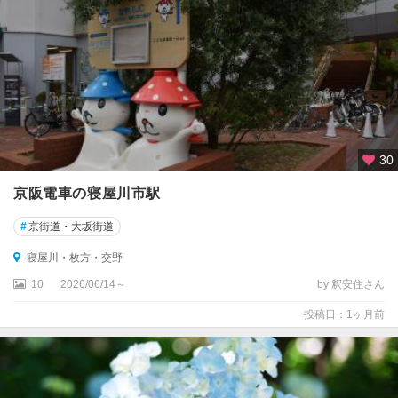
大
阪
市
門
真
・
守
口
30
・
東
京阪電車の寝屋川市駅
大
阪
#
京街道・大坂街道
・
寝屋川・枚方・交野
八
尾
10
2026/06/14～
by 釈安住さん
投稿日：1ヶ月前
高
槻
・
茨
木