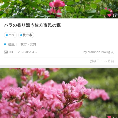
摂
津
17
高
槻
バラの香り漂う枚方市民の森
・
#
島
バラ
#
枚方市
本
寝屋川・枚方・交野
伊
33
2026/05/04～
by crambon1948さん
丹
投稿日：3ヶ月前
空
港
・
豊
中
・
吹
田
箕
25