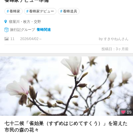
養蜂家デビュー準備
長
野
#
養蜂家
#
養蜂家デビュー
#
養蜂道具
寝屋川・枚方・交野
旅行記グループ
養蜂関連
11
2026/04/02～
by すきやねんさん
投稿日：3ヶ月前
19
七十二候「雀始巣（すずめはじめてすくう）」を迎えた
市民の森の花々