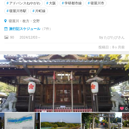
#
アドバンスねやがわ
#
大阪
#
学研都市線
#
寝屋川市
#
寝屋川市駅
#
片町線
寝屋川・枚方・交野
旅行記スケジュール
（7件）
90
2024/12/03～
by たびたびさん
投稿日：8ヶ月前
0