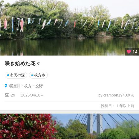
14
咲き始めた花々
#
市民の森
#
枚方市
寝屋川・枚方・交野
29
2025/04/18～
by crambon1948さん
投稿日：１年以上前