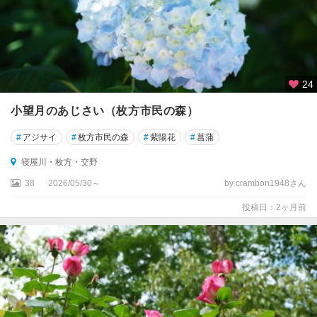
・
寝
屋
川
・
24
枚
方
小望月のあじさい（枚方市民の森）
寝
#
アジサイ
#
枚方市民の森
#
紫陽花
#
菖蒲
屋
川
寝屋川・枚方・交野
・
38
2026/05/30～
by crambon1948さん
枚
方
投稿日：2ヶ月前
・
交
野
茨
木
・