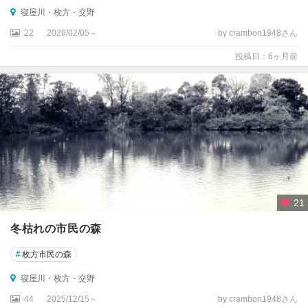
寝屋川・枚方・交野
22
2026/02/05～
by crambon1948さん
投稿日：6ヶ月前
21
冬枯れの市民の森
#
枚方市民の森
寝屋川・枚方・交野
44
2025/12/15～
by crambon1948さん