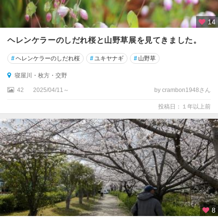
14
ヘレンケラーのしだれ桜と山野草展を見てきました。
#
ヘレンケラーのしだれ桜
#
ユキヤナギ
#
山野草
寝屋川・枚方・交野
42
2025/04/11～
by crambon1948さん
投稿日：１年以上前
8