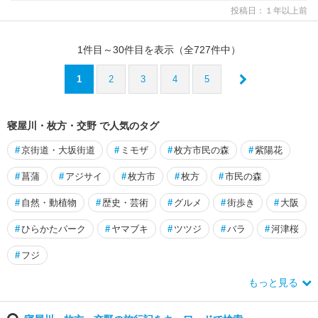
投稿日：１年以上前
1
件目～
30
件目を表示（全
727
件中）
1
2
3
4
5
寝屋川・枚方・交野 で人気のタグ
#
京街道・大坂街道
#
ミモザ
#
枚方市民の森
#
紫陽花
#
菖蒲
#
アジサイ
#
枚方市
#
枚方
#
市民の森
#
自然・動植物
#
歴史・芸術
#
グルメ
#
街歩き
#
大阪
#
ひらかたパーク
#
ヤマブキ
#
ツツジ
#
バラ
#
河津桜
#
フジ
もっと見る