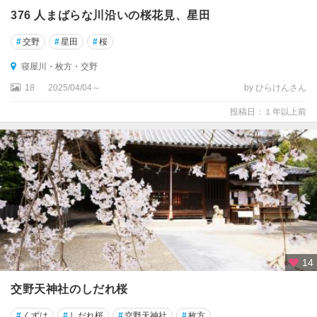
376 人まばらな川沿いの桜花見、星田
#
交野
#
星田
#
桜
寝屋川・枚方・交野
18
2025/04/04～
by ひらけんさん
投稿日：１年以上前
14
交野天神社のしだれ桜
#
くずは
#
しだれ桜
#
交野天神社
#
枚方