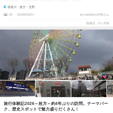
寝屋川・枚方・交野
29
2026/03/03～
by crambon1948さん
投稿日：5ヶ月前
29
旅行体験記2026～枚方～約4年ぶりの訪問。テーマパー
ク、歴史スポットで魅力盛りだくさん！