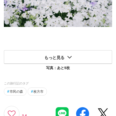
もっと見る
写真：あと
9
枚
この旅行記のタグ
#
市民の森
#
枚方市
14