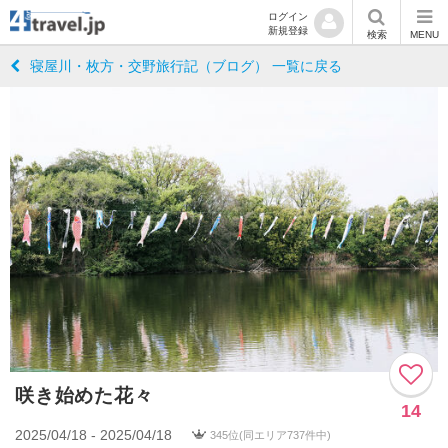
ログイン
新規登録
検索
MENU
寝屋川・枚方・交野旅行記（ブログ） 一覧に戻る
咲き始めた花々
14
2025/04/18 - 2025/04/18
345位(同エリア737件中)