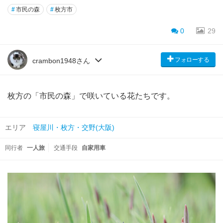
#
市民の森
#
枚方市
0
29
フォローする
crambon1948さん
枚方の「市民の森」で咲いている花たちです。
エリア
寝屋川・枚方・交野(大阪)
同行者
一人旅
交通手段
自家用車