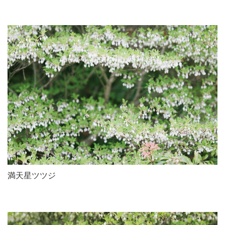
満天星ツツジ