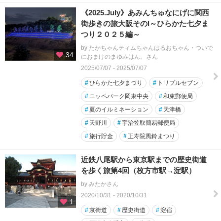
《2025.July》あみんちゅなにげに関西
街歩きの旅大阪そのⅠ～ひらかた七夕ま
つり２０２５編～
by たかちゃんティムちゃんはるおちゃん・ついで
34
におまけのまゆみはん。さん
2025/07/07 - 2025/07/07
#
ひらかた七夕まつり
#
トリプルセブン
#
ニッペパーク岡東中央
#
和束郵便局
#
夏のイルミネーション
#
天津橋
#
天野川
#
宇治笠取簡易郵便局
#
旅行貯金
#
正寿院風鈴まつり
近鉄八尾駅から東京駅までの歴史街道
を歩く旅第4回（枚方市駅→淀駅）
by みたかさん
2020/10/31 - 2020/10/31
1
#
京街道
#
歴史街道
#
淀宿