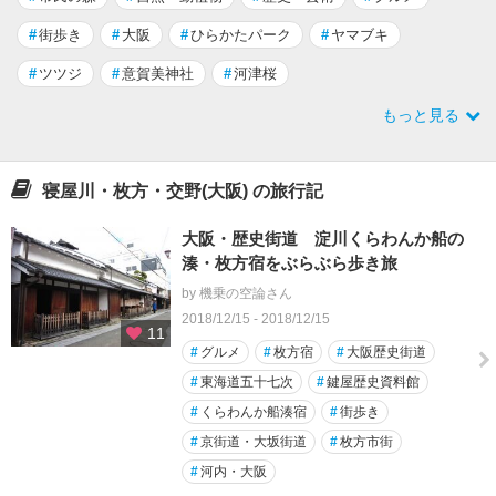
#
街歩き
#
大阪
#
ひらかたパーク
#
ヤマブキ
#
ツツジ
#
意賀美神社
#
河津桜
もっと見る
寝屋川・枚方・交野(大阪) の旅行記
大阪・歴史街道 淀川くらわんか船の
湊・枚方宿をぶらぶら歩き旅
by 機乗の空論さん
2018/12/15 - 2018/12/15
11
#
グルメ
#
枚方宿
#
大阪歴史街道
#
東海道五十七次
#
鍵屋歴史資料館
#
くらわんか船湊宿
#
街歩き
#
京街道・大坂街道
#
枚方市街
#
河内・大阪