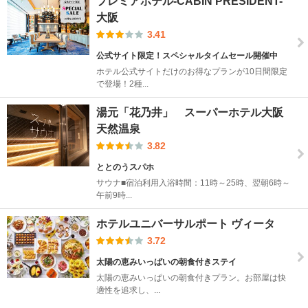
プレミアホテル-CABIN PRESIDENT-
大阪
3.41
公式サイト限定！スペシャルタイムセール開催中
ホテル公式サイトだけのお得なプランが10日間限定
で登場！2種...
湯元「花乃井」 スーパーホテル大阪
天然温泉
3.82
ととのうスパホ
サウナ■宿泊利用入浴時間：11時～25時、翌朝6時～
午前9時...
ホテルユニバーサルポート ヴィータ
3.72
太陽の恵みいっぱいの朝食付きステイ
太陽の恵みいっぱいの朝食付きプラン。お部屋は快
適性を追求し、...