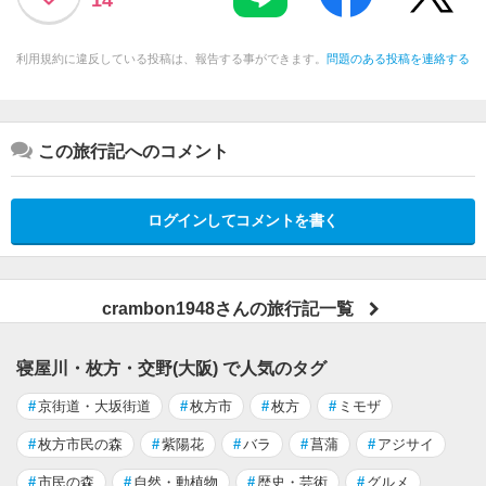
利用規約に違反している投稿は、報告する事ができます。
問題のある投稿を連絡する
この旅行記へのコメント
ログインしてコメントを書く
crambon1948さんの旅行記一覧
寝屋川・枚方・交野(大阪) で人気のタグ
#
京街道・大坂街道
#
枚方市
#
枚方
#
ミモザ
#
枚方市民の森
#
紫陽花
#
バラ
#
菖蒲
#
アジサイ
#
市民の森
#
自然・動植物
#
歴史・芸術
#
グルメ