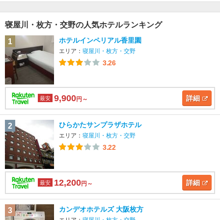
寝屋川・枚方・交野の人気ホテルランキング
ホテルインペリアル香里園
1
エリア：
寝屋川・枚方・交野
3.26
9,900
詳細
最安
円～
ひらかたサンプラザホテル
2
エリア：
寝屋川・枚方・交野
3.22
12,200
詳細
最安
円～
カンデオホテルズ 大阪枚方
3
エリア：
寝屋川・枚方・交野