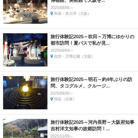
博物館、美術館で大阪を...
2025/08/06～
和泉・泉大津（大阪）
旅行体験記2025～吹田～万博にゆかりの
都市訪問！夏パスで私が見...
2025/09/09～
吹田・万博公園（大阪）
旅行体験記2025～明石～約4年ぶりの訪
問、タコグルメ、クルージ...
2025/09/30～
明石（兵庫）
旅行体験記2025～河内長野～大阪府知事
吉村洋文知事の故郷訪問！...
2025/11/06～