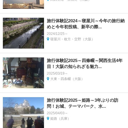
旅行体験記2024～寝屋川～今年の旅行納
めと今年初投稿、新卒の際...
2024/12/25～
寝屋川・枚方・交野（大阪）
旅行体験記2025～四條畷～関西生活4年
目！大阪の知られざる魅力...
2025/03/19～
大東・四条畷（大阪）
旅行体験記2025～姫路～3年ぶりの訪
問！お城、テーマパーク、水...
2025/04/03～
姫路（兵庫）