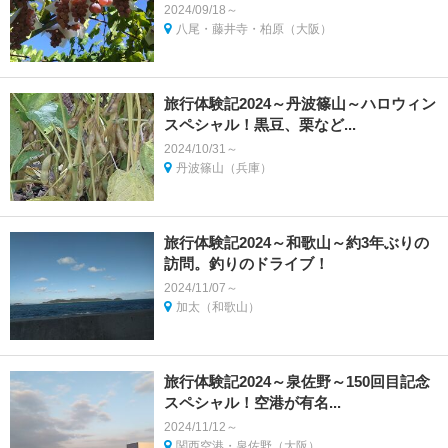
2024/09/18～
八尾・藤井寺・柏原（大阪）
旅行体験記2024～丹波篠山～ハロウィン
スペシャル！黒豆、栗など...
2024/10/31～
丹波篠山（兵庫）
旅行体験記2024～和歌山～約3年ぶりの
訪問。釣りのドライブ！
2024/11/07～
加太（和歌山）
旅行体験記2024～泉佐野～150回目記念
スペシャル！空港が有名...
2024/11/12～
関西空港・泉佐野（大阪）