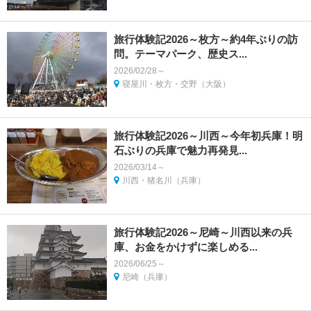
旅行体験記2026～枚方～約4年ぶりの訪
問。テーマパーク、歴史ス...
2026/02/28～
寝屋川・枚方・交野（大阪）
旅行体験記2026～川西～今年初兵庫！明
石ぶりの兵庫で魅力再発見...
2026/03/14～
川西・猪名川（兵庫）
旅行体験記2026～尼崎～川西以来の兵
庫、お金をかけずに楽しめる...
2026/06/25～
尼崎（兵庫）