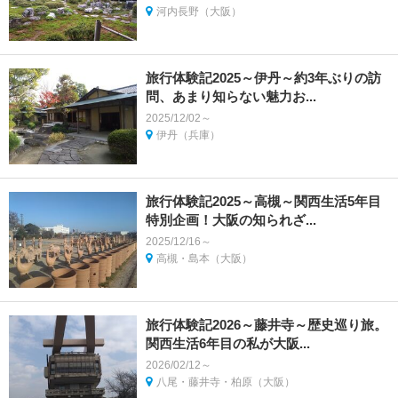
河内長野（大阪）
旅行体験記2025～伊丹～約3年ぶりの訪
問、あまり知らない魅力お...
2025/12/02～
伊丹（兵庫）
旅行体験記2025～高槻～関西生活5年目
特別企画！大阪の知られざ...
2025/12/16～
高槻・島本（大阪）
旅行体験記2026～藤井寺～歴史巡り旅。
関西生活6年目の私が大阪...
2026/02/12～
八尾・藤井寺・柏原（大阪）