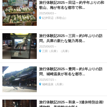
旅行体験記2025～田辺～約半年ぶりの和
歌山、梅が有名な都市で和...
2025/06/03～
紀伊田辺（和歌山）
旅行体験記2025～三田～約3年ぶりの訪
問。兵庫の新たな魅力再発...
2025/06/05～
三田（兵庫）（兵庫）
旅行体験記2025～豊岡～約1年ぶりの訪
問、城崎温泉が有名な都市...
2025/07/15～
城崎温泉（兵庫）
旅行体験記2025～和泉～3連休特別企画!