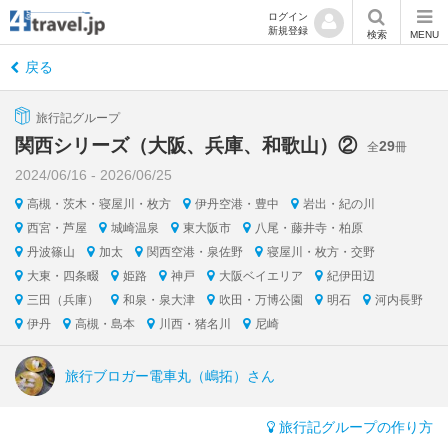
ログイン
新規登録
検索
MENU
戻る
旅行記グループ
関西シリーズ（大阪、兵庫、和歌山）②
29
全
冊
2024/06/16 - 2026/06/25
高槻・茨木・寝屋川・枚方
伊丹空港・豊中
岩出・紀の川
西宮・芦屋
城崎温泉
東大阪市
八尾・藤井寺・柏原
丹波篠山
加太
関西空港・泉佐野
寝屋川・枚方・交野
大東・四条畷
姫路
神戸
大阪ベイエリア
紀伊田辺
三田（兵庫）
和泉・泉大津
吹田・万博公園
明石
河内長野
伊丹
高槻・島本
川西・猪名川
尼崎
旅行ブロガー電車丸（嶋拓）さん
旅行記グループの作り方