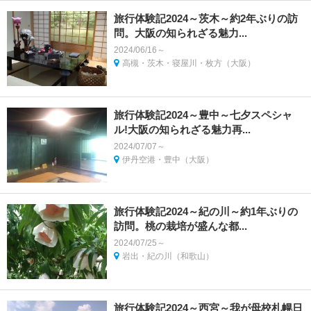
旅行体験記2024～茨木～約2年ぶりの訪
問。大阪の知られざる魅力...
2024/06/16～
高槻・茨木・寝屋川・枚方（大阪）
旅行体験記2024～豊中～七夕スペシャ
ル!大阪の知られざる魅力再...
2024/07/07～
伊丹空港・豊中（大阪）
旅行体験記2024～紀の川～約1年ぶりの
訪問。桃の栽培が盛んな都...
2024/07/25～
岩出・紀の川（和歌山）
旅行体験記2024～西宮～我が母校札幌日