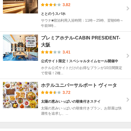
3.82
ととのうスパホ
サウナ■宿泊利用入浴時間：11時～25時、翌朝6時～
午前9時...
プレミアホテル-CABIN PRESIDENT-
大阪
3.41
公式サイト限定！スペシャルタイムセール開催中
ホテル公式サイトだけのお得なプランが10日間限定
で登場！2種...
ホテルユニバーサルポート ヴィータ
3.72
太陽の恵みいっぱいの朝食付きステイ
太陽の恵みいっぱいの朝食付きプラン。お部屋は快
適性を追求し、...