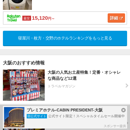
15,120
詳細
最安
円～
寝屋川・枚方・交野のホテルランキングをもっと見る
大阪のおすすめ情報
大阪の人気お土産特集！定番・オシャレ
な商品など12選
トラベルマガジン
やっぱ好っきゃねん♪楽しい・おいしい大
プレミアホテル-CABIN PRESIDENT-大阪
阪のおすすめ観光スポット20選
公式サイト限定！スペシャルタイムセール開催中
宿公式サイト
トラベルマガジン
スポンサー提供