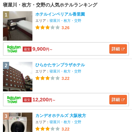
寝屋川・枚方・交野の人気ホテルランキング
ホテルインペリアル香里園
1
エリア：
寝屋川・枚方・交野
3.26
9,900
詳細
最安
円～
ひらかたサンプラザホテル
2
エリア：
寝屋川・枚方・交野
3.22
12,200
詳細
最安
円～
カンデオホテルズ 大阪枚方
3
エリア：
寝屋川・枚方・交野
3.22