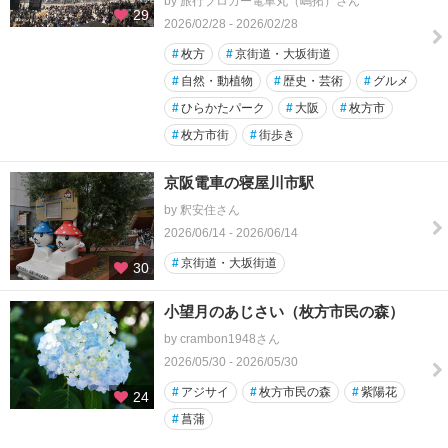
by 旅行ブロガー電車丸（嶋拓）さん
29
2026/02/28 - 2026/02/28
#
枚方
#
京街道・大坂街道
#
自然・動植物
#
歴史・芸術
#
グルメ
#
ひらかたパーク
#
大阪
#
枚方市
#
枚方市街
#
街歩き
京阪電車の寝屋川市駅
by 釈安住さん
2026/06/14 - 2026/06/14
#
京街道・大坂街道
30
小望月のあじさい（枚方市民の森）
by crambon1948さん
2026/05/30 - 2026/05/30
#
アジサイ
#
枚方市民の森
#
紫陽花
24
#
菖蒲