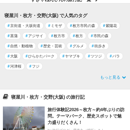
寝屋川・枚方・交野(大阪) で人気のタグ
#
京街道・大坂街道
#
ミモザ
#
枚方市民の森
#
紫陽花
#
菖蒲
#
アジサイ
#
枚方市
#
枚方
#
市民の森
#
自然・動植物
#
歴史・芸術
#
グルメ
#
街歩き
#
大阪
#
ひらかたパーク
#
ヤマブキ
#
ツツジ
#
バラ
#
河津桜
#
フジ
もっと見る
寝屋川・枚方・交野(大阪) の旅行記
旅行体験記2026～枚方～約4年ぶりの訪
問。テーマパーク、歴史スポットで魅
力盛りだくさん！