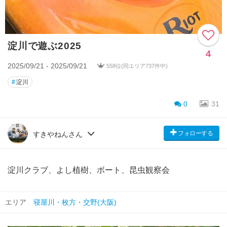
淀川で遊ぶ2025
4
2025/09/21 - 2025/09/21
558位(同エリア737件中)
#
淀川
0
31
フォローする
すきやねんさん
淀川クラブ、よし植樹、ボート、昆虫観察会
エリア
寝屋川・枚方・交野(大阪)