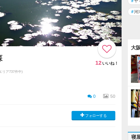
#
ヤ
#
河
大
森
12
いいね！
同エリア737件中)
0
50
フォローする
寝