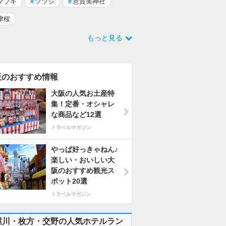
マブキ
#
ツツジ
#
意賀美神社
津桜
もっと見る
阪のおすすめ情報
大阪の人気お土産特
集！定番・オシャレ
な商品など12選
トラベルマガジン
やっぱ好っきゃねん♪
楽しい・おいしい大
阪のおすすめ観光ス
ポット20選
トラベルマガジン
屋川・枚方・交野の人気ホテルラン