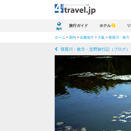
旅行ガイド
ホテル
ツ
海外
ホーム
>
国内
>
近畿地方
>
大阪
>
寝屋川・枚方
寝屋川・枚方・交野旅行記（ブログ）