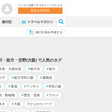
マイルに交換できるポイントがたまる
新規会員登録
×
旅行記
トラベルマガジン
旅の計画を作成する
川・枚方・交野(大阪) で人気のタグ
街道・大坂街道
#
枚方市
#
枚方
モザ
#
枚方市民の森
#
紫陽花
ラ
#
菖蒲
#
アジサイ
#
市民の森
然・動植物
#
歴史・芸術
#
グルメ
歩き
#
大阪
#
ひらかたパーク