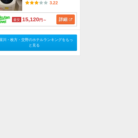
3.22
15,120
詳細
最安
円～
屋川・枚方・交野のホテルランキングをもっ
と見る