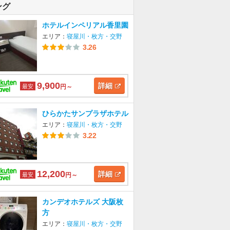
ング
ホテルインペリアル香里園
エリア：
寝屋川・枚方・交野
3.26
9,900
詳細
最安
円～
ひらかたサンプラザホテル
エリア：
寝屋川・枚方・交野
3.22
12,200
詳細
最安
円～
カンデオホテルズ 大阪枚
方
エリア：
寝屋川・枚方・交野