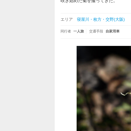
咲き始めた菊を撮ってきた。
エリア
寝屋川・枚方・交野(大阪)
同行者
一人旅
交通手段
自家用車