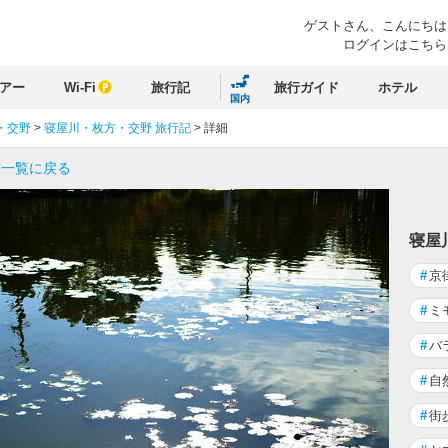
ゲストさん、
こんにちは
ログインはこちら
アー
Wi-Fi
旅行記
旅行ガイド
ホテル
国内
・交野
>
寝屋川・枚方・交野 旅行記
>
詳細
 一覧に戻る
寝屋
#
京
#
ミ
#
バ
#
自
#
街