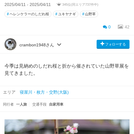
2025/04/11 - 2025/04/11
345位(同エリア737件中)
#
ヘレンケラーのしだれ桜
#
ユキヤナギ
#
山野草
0
42
フォローする
crambon1948さん
今季は見納めのしだれ桜と折から催されていた山野草展を
見てきました。
エリア
寝屋川・枚方・交野(大阪)
同行者
一人旅
交通手段
自家用車