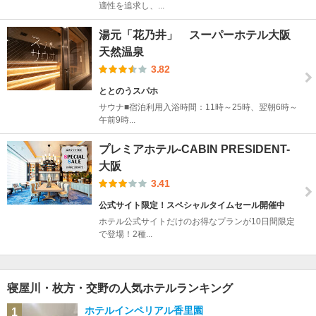
適性を追求し、...
湯元「花乃井」 スーパーホテル大阪
天然温泉
3.82
ととのうスパホ
サウナ■宿泊利用入浴時間：11時～25時、翌朝6時～
午前9時...
プレミアホテル-CABIN PRESIDENT-
大阪
3.41
公式サイト限定！スペシャルタイムセール開催中
ホテル公式サイトだけのお得なプランが10日間限定
で登場！2種...
寝屋川・枚方・交野の人気ホテルランキング
ホテルインペリアル香里園
1