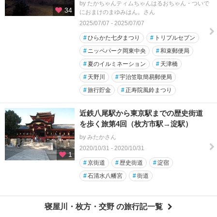
by たかちゃんティムちゃんはるおちゃん・ついで
34
におまけのまゆみはん。さん
2025/07/07 - 2025/07/07
#
ひらかた七夕まつり
#
トリプルセブン
#
ニッペパーク岡東中央
#
和束郵便局
#
夏のイルミネーション
#
天津橋
#
天野川
#
宇治笠取簡易郵便局
#
旅行貯金
#
正寿院風鈴まつり
近鉄八尾駅から東京駅までの歴史街道
を歩く旅第4回（枚方市駅→淀駅）
by みたかさん
2020/10/31 - 2020/10/31
1
#
京街道
#
歴史街道
#
淀宿
#
石清水八幡宮
#
街道
寝屋川・枚方・交野 の旅行記一覧