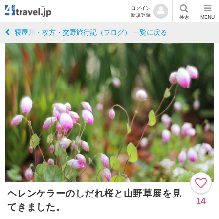
ログイン
新規登録
検索
MENU
寝屋川・枚方・交野旅行記（ブログ） 一覧に戻る
ヘレンケラーのしだれ桜と山野草展を見
14
てきました。