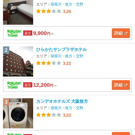
エリア：
寝屋川・枚方・交野
3.26
9,900
詳細
最安
円～
ひらかたサンプラザホテル
2
エリア：
寝屋川・枚方・交野
3.22
12,200
詳細
最安
円～
カンデオホテルズ 大阪枚方
3
エリア：
寝屋川・枚方・交野
3.22