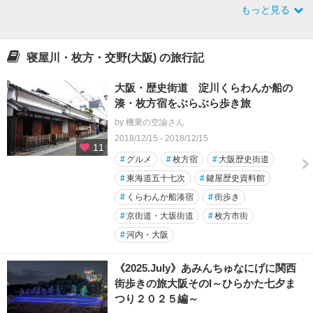
もっと見る
寝屋川・枚方・交野(大阪) の旅行記
大阪・歴史街道 淀川くらわんか船の
湊・枚方宿をぶらぶら歩き旅
by 機乗の空論さん
2018/12/15 - 2018/12/15
11
#
グルメ
#
枚方宿
#
大阪歴史街道
#
東海道五十七次
#
鍵屋歴史資料館
#
くらわんか船湊宿
#
街歩き
#
京街道・大坂街道
#
枚方市街
#
河内・大阪
《2025.July》あみんちゅなにげに関西
街歩きの旅大阪そのⅠ～ひらかた七夕ま
つり２０２５編～