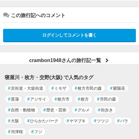
この旅行記へのコメント
ログインしてコメントを書く
crambon1948さんの旅行記一覧
寝屋川・枚方・交野(大阪) で人気のタグ
#
京街道・大坂街道
#
ミモザ
#
枚方市民の森
#
紫陽花
#
菖蒲
#
アジサイ
#
枚方市
#
枚方
#
市民の森
#
自然・動植物
#
歴史・芸術
#
グルメ
#
街歩き
#
大阪
#
ひらかたパーク
#
ヤマブキ
#
ツツジ
#
バラ
#
河津桜
#
フジ