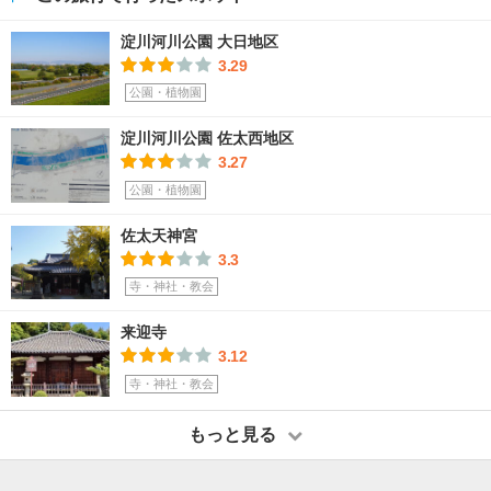
淀川河川公園 大日地区
3.29
公園・植物園
淀川河川公園 佐太西地区
3.27
公園・植物園
佐太天神宮
3.3
寺・神社・教会
来迎寺
3.12
寺・神社・教会
もっと見る