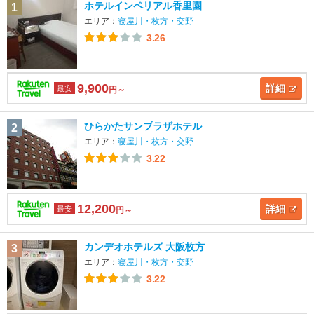
ホテルインペリアル香里園
1
エリア：
寝屋川・枚方・交野
3.26
9,900
詳細
最安
円～
ひらかたサンプラザホテル
2
エリア：
寝屋川・枚方・交野
3.22
12,200
詳細
最安
円～
カンデオホテルズ 大阪枚方
3
エリア：
寝屋川・枚方・交野
3.22