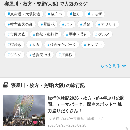
寝屋川・枚方・交野(大阪) で人気のタグ
#
京街道・大坂街道
#
枚方市
#
枚方
#
ミモザ
#
枚方市民の森
#
紫陽花
#
バラ
#
菖蒲
#
アジサイ
#
市民の森
#
自然・動植物
#
歴史・芸術
#
グルメ
#
街歩き
#
大阪
#
ひらかたパーク
#
ヤマブキ
#
ツツジ
#
意賀美神社
#
河津桜
もっと見る
寝屋川・枚方・交野(大阪) の旅行記
旅行体験記2026～枚方～約4年ぶりの訪
問。テーマパーク、歴史スポットで魅
力盛りだくさん！
by 旅行ブロガー電車丸（嶋拓）さん
29
2026/02/28 - 2026/02/28