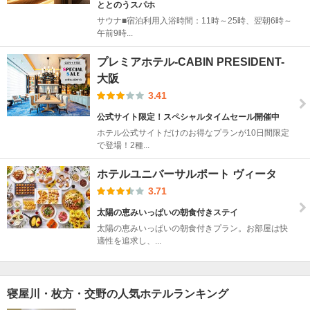
ととのうスパホ
サウナ■宿泊利用入浴時間：11時～25時、翌朝6時～
午前9時...
プレミアホテル-CABIN PRESIDENT-
大阪
3.41
公式サイト限定！スペシャルタイムセール開催中
ホテル公式サイトだけのお得なプランが10日間限定
で登場！2種...
ホテルユニバーサルポート ヴィータ
3.71
太陽の恵みいっぱいの朝食付きステイ
太陽の恵みいっぱいの朝食付きプラン。お部屋は快
適性を追求し、...
寝屋川・枚方・交野の人気ホテルランキング