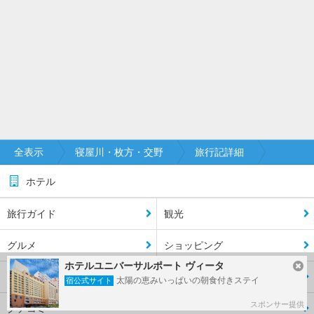
全表示
寝屋川・枚方・交野
旅行記詳細
ホテル
旅行ガイド
観光
グルメ
ショッピング
ホテルユニバーサルポート ヴィータ
交通
旅行記
太陽の恵みいっぱいの朝食付きステイ
宿公式サイト
スポンサー提供
クチコミ