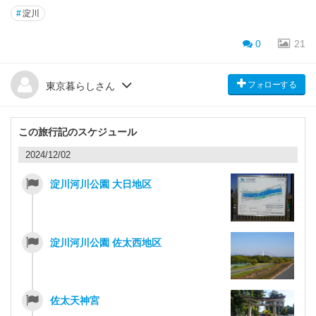
#
淀川
0
21
フォローする
東京暮らしさん
この旅行記のスケジュール
2024/12/02
淀川河川公園 大日地区
淀川河川公園 佐太西地区
佐太天神宮