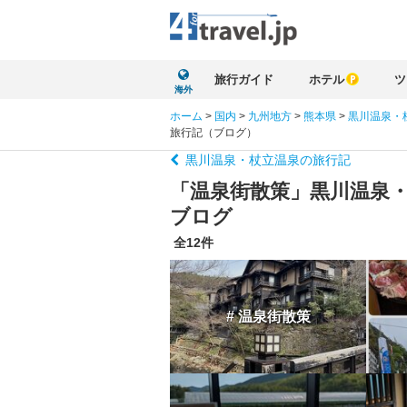
旅行ガイド
ホテル
ツ
海外
ホーム
>
国内
>
九州地方
>
熊本県
>
黒川温泉・
旅行記（ブログ）
黒川温泉・杖立温泉の旅行記
「温泉街散策」黒川温泉
ブログ
全12件
# 温泉街散策