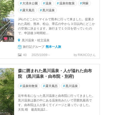
#
大清水公園
#
温泉
#
温泉街散策
#
阿蘇
#
露天風呂
#
黒川温泉
JALのどこかにマイルで熊本に行って来ました。提案さ
れた高松、熊本、松山、帯広の中から３日以内にどこか
の空港に決まります。旅行まで１０日を切っていたの
で、申請後３時間程...
18
黒川温泉・杖立温泉
旅行記グループ
熊本一人旅
40
2025/10/09～
by RIKACOさん
森に囲まれた黒川温泉・人が溢れた由布
院 (黒川温泉・由布院・別府)
#
温泉街散策
#
露天風呂
#
黒川温泉
近年有名になった黒川温泉と由布院に行ってきました。
黒川温泉は森の中にある温泉街みたいで雰囲気最高で
す。由布院は人が多くてイメージと違っていました。
天気 晴 最高気温2...