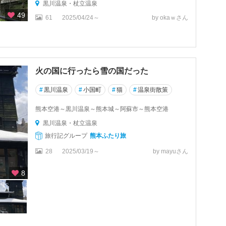
黒川温泉・杖立温泉
49
61
2025/04/24～
by okaｗさん
火の国に行ったら雪の国だった
#
黒川温泉
#
小国町
#
猫
#
温泉街散策
熊本空港～黒川温泉～熊本城～阿蘇市～熊本空港
黒川温泉・杖立温泉
旅行記グループ
熊本ふたり旅
28
2025/03/19～
by mayuさん
8