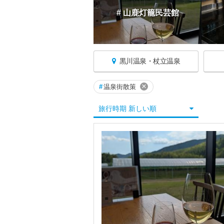
# 山鹿灯籠民芸館
黒川温泉・杖立温泉
×
#
温泉街散策
熊本へ戻る
旅行時期 新しい順
熊本すべて
熊本市
阿蘇・小国郷（杖立・黒川）
阿蘇
黒川温泉・杖立温泉
山都・熊本空港
玉名・山鹿・菊池