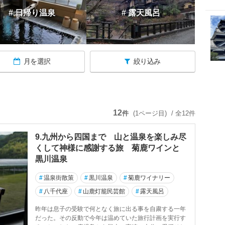
# 日帰り温泉
# 露天風呂
月を選択
絞り込み
12
件
(1ページ目)
/ 全12件
9.九州から四国まで 山と温泉を楽しみ尽
くして神様に感謝する旅 菊鹿ワインと
黒川温泉
#
温泉街散策
#
黒川温泉
#
菊鹿ワイナリー
#
八千代座
#
山鹿灯籠民芸館
#
露天風呂
昨年は息子の受験で何となく旅に出る事を自粛する一年
だった。その反動で今年は温めていた旅行計画を実行す