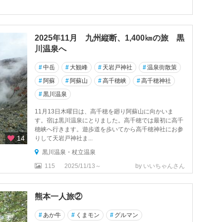
2025年11月 九州縦断、1,400㎞の旅 黒
川温泉へ
#
中岳
#
大観峰
#
天岩戸神社
#
温泉街散策
#
阿蘇
#
阿蘇山
#
高千穂峡
#
高千穂神社
#
黒川温泉
11月13日木曜日は、高千穂を廻り阿蘇山に向かいま
す。宿は黒川温泉にとりました。高千穂では最初に高千
穂峡へ行きます。遊歩道を歩いてから高千穂神社にお参
14
りして天岩戸神社ま...
黒川温泉・杖立温泉
115
2025/11/13～
by いいちゃんさん
熊本一人旅②
#
あか牛
#
くまモン
#
グルマン