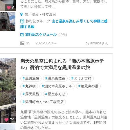
ることにした。鹿児島から熊本、宮崎、大分、愛媛そし
て香川と移動して神...
6
黒川温泉・杖立温泉
旅行記グループ
山と温泉を楽しみ尽くして神様に感
謝する旅
旅行記スケジュール
（7件）
35
2026/05/04～
by antabaさん
満天の星空に包まれる『瀬の本高原ホテ
ル』宿泊で大満足な黒川温泉の旅
#
黒川温泉
#
温泉街散策
#
とうふ吉祥
#
丸鈴橋
#
瀬の本高原ホテル
#
絶景鼻の湯
#
露天風呂
#
星空さんぽ
#
添田町めんべい工場売店
九重“夢”大吊橋の観光のあとは熊本県へ。熊本の有名な
温泉地「黒川温泉」の観光をしました。黒川温泉は川沿
79
いに旅館やお店が集まった小さな温泉街です。1時間弱
の街歩きでしたが...