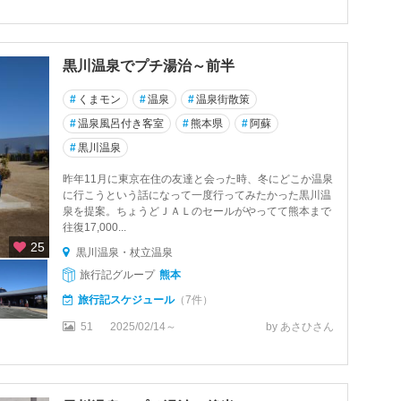
黒川温泉でプチ湯治～前半
#
くまモン
#
温泉
#
温泉街散策
#
温泉風呂付き客室
#
熊本県
#
阿蘇
#
黒川温泉
昨年11月に東京在住の友達と会った時、冬にどこか温泉
に行こうという話になって一度行ってみたかった黒川温
泉を提案。ちょうどＪＡＬのセールがやってて熊本まで
往復17,000...
25
黒川温泉・杖立温泉
旅行記グループ
熊本
旅行記スケジュール
（7件）
51
2025/02/14～
by あさひさん