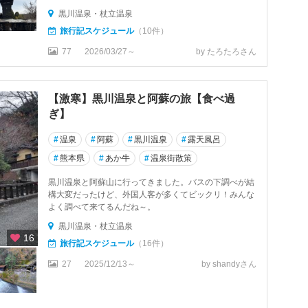
黒川温泉・杖立温泉
旅行記スケジュール
（10件）
77
2026/03/27～
by たろたろさん
【激寒】黒川温泉と阿蘇の旅【食べ過
ぎ】
#
温泉
#
阿蘇
#
黒川温泉
#
露天風呂
#
熊本県
#
あか牛
#
温泉街散策
黒川温泉と阿蘇山に行ってきました。バスの下調べが結
構大変だったけど、外国人客が多くてビックリ！みんな
よく調べて来てるんだね～。
黒川温泉・杖立温泉
16
旅行記スケジュール
（16件）
27
2025/12/13～
by shandyさん