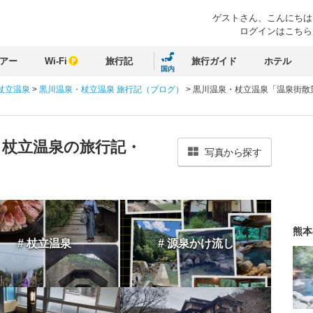
ゲストさん、
こんにちは
ログインはこちら
アー
Wi-Fi
旅行記
旅行ガイド
ホテル
国内
杖立温泉
>
黒川温泉・杖立温泉 旅行記（ブログ）
>
黒川温泉・杖立温泉「温泉街散
・杖立温泉の旅行記・
写真から探す
熊本
# 杖立温泉
# 源泉かけ流し