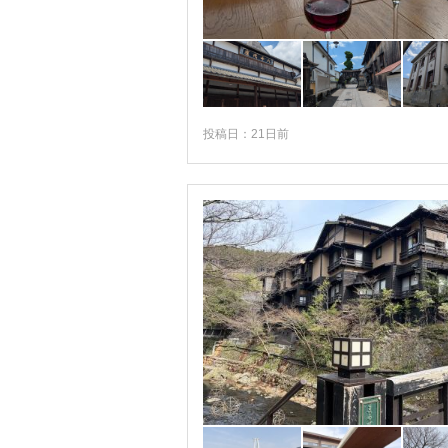
八代・人吉・水俣
天草諸島
投稿日：21日前