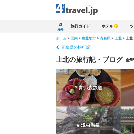
旅行ガイド
ホテル
ツ
海外
ホーム
>
国内
>
東北地方
>
青森県
>
上北
>
上北
青森県の旅行記
上北の旅行記・ブログ
全5
# 青い森鉄道
# 浅虫温泉