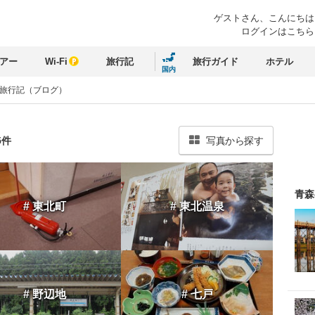
ゲストさん、
こんにちは
ログインはこちら
アー
Wi-Fi
旅行記
旅行ガイド
ホテル
国内
 旅行記（ブログ）
5件
写真から探す
青森
# 東北町
# 東北温泉
# 野辺地
# 七戸