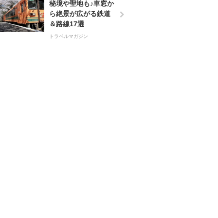
秘境や聖地も♪車窓か
ら絶景が広がる鉄道
＆路線17選
トラベルマガジン