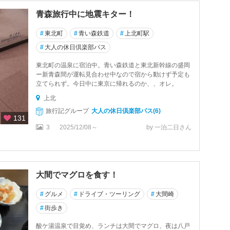
青森旅行中に地震キター！
#
東北町
#
青い森鉄道
#
上北町駅
#
大人の休日倶楽部パス
東北町の温泉に宿泊中。青い森鉄道と東北新幹線の盛岡
ー新青森間が運転見合わせ中なので宿から動けず予定も
立てられず。今日中に東京に帰れるのか、、オレ。
上北
旅行記グループ
大人の休日倶楽部パス(6)
131
3
2025/12/08～
by 一泊二日さん
大間でマグロを食す！
#
グルメ
#
ドライブ・ツーリング
#
大間崎
#
街歩き
酸ケ湯温泉で目覚め、ランチは大間でマグロ、夜は八戸