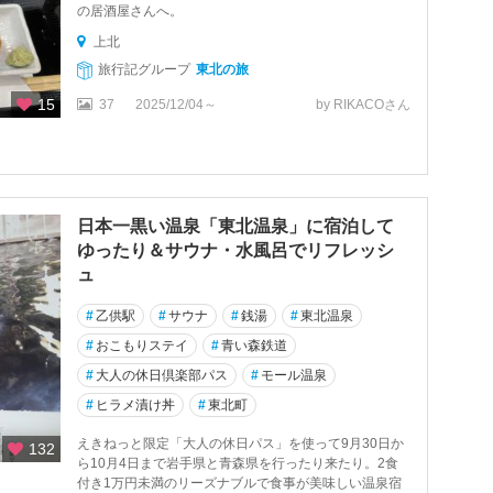
の居酒屋さんへ。
上北
旅行記グループ
東北の旅
15
37
2025/12/04～
by RIKACOさん
日本一黒い温泉「東北温泉」に宿泊して
ゆったり＆サウナ・水風呂でリフレッシ
ュ
#
乙供駅
#
サウナ
#
銭湯
#
東北温泉
#
おこもりステイ
#
青い森鉄道
#
大人の休日倶楽部パス
#
モール温泉
#
ヒラメ漬け丼
#
東北町
えきねっと限定「大人の休日パス」を使って9月30日か
132
ら10月4日まで岩手県と青森県を行ったり来たり。2食
付き1万円未満のリーズナブルで食事が美味しい温泉宿