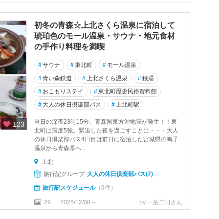
初冬の青森☆上北さくら温泉に宿泊して
琥珀色のモール温泉・サウナ・地元食材
の手作り料理を満喫
#
サウナ
#
東北町
#
モール温泉
#
青い森鉄道
#
上北さくら温泉
#
銭湯
#
おこもりステイ
#
東北町歴史民俗資料館
#
大人の休日倶楽部パス
#
上北町駅
当日の深夜23時15分、青森県東方沖地震が発生！！東
123
北町は震度5強。緊迫した夜を過ごすことに・・・大人
の休日倶楽部パス4日目は前日に宿泊した宮城県の鳴子
温泉から青森県へ...
上北
旅行記グループ
大人の休日倶楽部パス(7)
旅行記スケジュール
（9件）
29
2025/12/08～
by 一泊二日さん