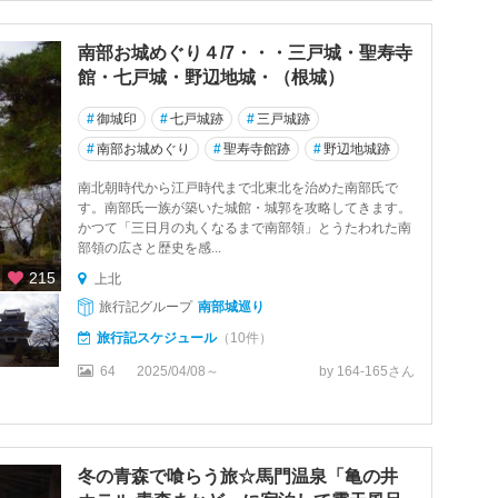
南部お城めぐり４/7・・・三戸城・聖寿寺
館・七戸城・野辺地城・（根城）
#
御城印
#
七戸城跡
#
三戸城跡
#
南部お城めぐり
#
聖寿寺館跡
#
野辺地城跡
南北朝時代から江戸時代まで北東北を治めた南部氏で
す。南部氏一族が築いた城館・城郭を攻略してきます。
かつて「三日月の丸くなるまで南部領」とうたわれた南
部領の広さと歴史を感...
215
上北
旅行記グループ
南部城巡り
旅行記スケジュール
（10件）
64
2025/04/08～
by 164-165さん
冬の青森で喰らう旅☆馬門温泉「亀の井