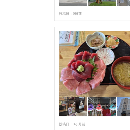
弘前・津軽半島・白神山地
投稿日：9日前
投稿日：3ヶ月前