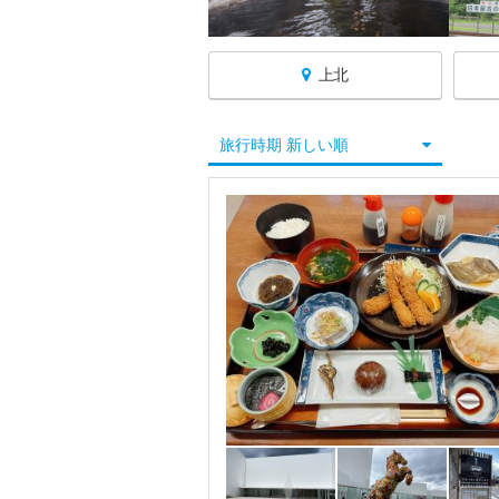
上北
青森へ戻る
旅行時期 新しい順
青森すべて
青森市
八戸・三沢・下北半島
八戸
三沢
下北半島
上北
八甲田・十和田湖・奥入瀬