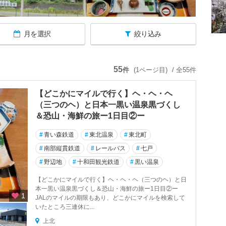
月を選択
絞り込み
55
件
(1ページ目)
/ 全55件
【どこかにマイルで行く】ヘ・ヘ・ヘ
（三つのヘ）と日本一黒い温泉黒づくし
＆恐山・海鮮の旅ー1日目②ー
#
青い森鉄道
#
東北温泉
#
東北町
#
南部縦貫鉄道
#
レールバス
#
七戸
#
野辺地
#
十和田観光鉄道
#
黒い温泉
【どこかにマイルで行く】ヘ・ヘ・ヘ（三つのヘ）と日
本一黒い温泉黒づくし＆恐山・海鮮の旅ー1日目②ー
1
JALのマイルの期限もあり、どこかにマイルを検索して
いたところ三連休に...
上北