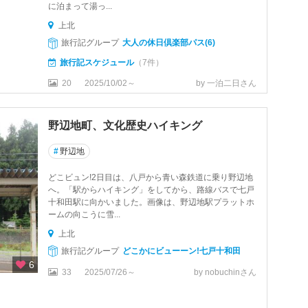
に泊まって湯っ...
上北
旅行記グループ
大人の休日倶楽部パス(6)
旅行記スケジュール
（7件）
20
2025/10/02～
by 一泊二日さん
野辺地町、文化歴史ハイキング
#
野辺地
どこビュン!2日目は、八戸から青い森鉄道に乗り野辺地
へ。「駅からハイキング」をしてから、路線バスで七戸
十和田駅に向かいました。画像は、野辺地駅プラットホ
ームの向こうに雪...
上北
旅行記グループ
どこかにビューーン!七戸十和田
6
33
2025/07/26～
by nobuchinさん