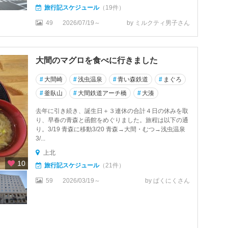
旅行記スケジュール
（19件）
49
2026/07/19～
by ミルクティ男子さん
大間のマグロを食べに行きました
#
大間崎
#
浅虫温泉
#
青い森鉄道
#
まぐろ
#
釜臥山
#
大間鉄道アーチ橋
#
大湊
去年に引き続き、誕生日＋３連休の合計４日の休みを取
り、早春の青森と函館をめぐりました。旅程は以下の通
り。3/19 青森に移動3/20 青森→大間・むつ→浅虫温泉
3/...
上北
10
旅行記スケジュール
（21件）
59
2026/03/19～
by ぱくにくさん