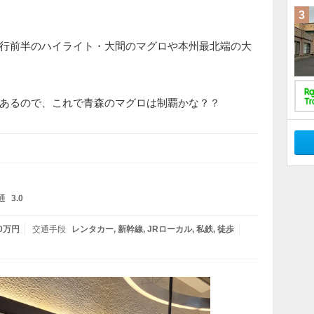
3
行前半のハイライト・大間のマグロや本州最北端の大
あるので、これで青森のマグロは制覇かな？？
通
3.0
10万円
交通手段
レンタカー
新幹線
JRローカル
私鉄
徒歩