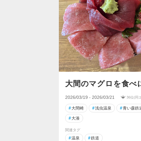
大間のマグロを食べ
2026/03/19 - 2026/03/21
36位(同
#
大間崎
#
浅虫温泉
#
青い森鉄
#
大湊
関連タグ
#
温泉
#
鉄道