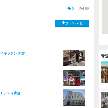
0
59
フォローする
イキッチン 大宮
青
ＡＬシティ青森