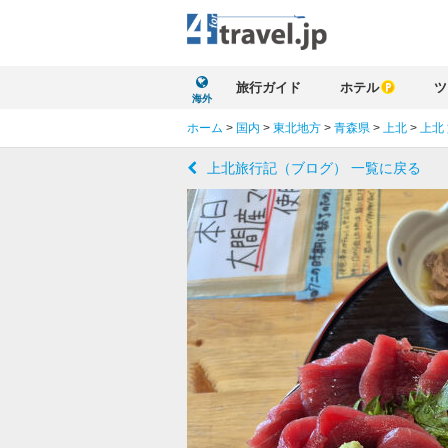
旅行ガイド
ホテル
ツ
海外
ホーム
>
国内
>
東北地方
>
青森県
>
上北
>
上北
上北旅行記（ブログ） 一覧に戻る