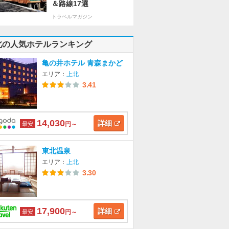
＆路線17選
トラベルマガジン
北の人気ホテルランキング
亀の井ホテル 青森まかど
エリア：
上北
3.41
14,030
詳細
最安
円～
東北温泉
エリア：
上北
3.30
17,900
詳細
最安
円～