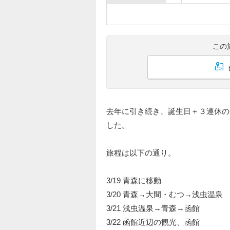
この
去年に引き続き、誕生日＋３連休の
した。
旅程は以下の通り。
3/19 青森に移動
3/20 青森→大間・むつ→浅虫温泉
3/21 浅虫温泉→青森→函館
3/22 函館近辺の観光、函館