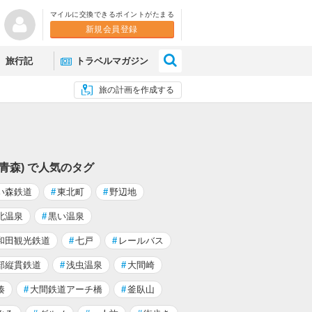
マイルに交換できるポイントがたまる
新規会員登録
×
旅行記
トラベルマガジン
旅の計画を作成する
(青森) で人気のタグ
い森鉄道
#
東北町
#
野辺地
北温泉
#
黒い温泉
和田観光鉄道
#
七戸
#
レールバス
部縦貫鉄道
#
浅虫温泉
#
大間崎
湊
#
大間鉄道アーチ橋
#
釜臥山