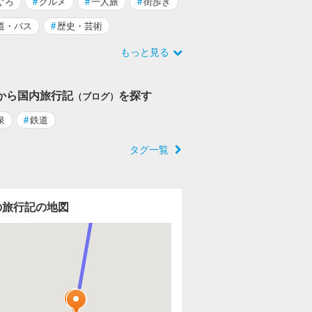
ぐろ
#
グルメ
#
一人旅
#
街歩き
道・バス
#
歴史・芸術
もっと見る
から国内旅行記
を探す
（ブログ）
泉
#
鉄道
タグ一覧
の旅行記の地図