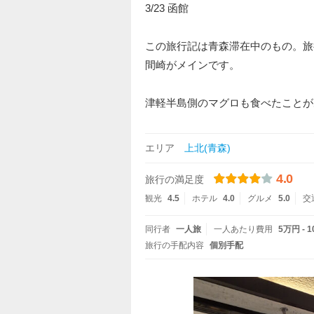
3/23 函館
この旅行記は青森滞在中のもの。旅
間崎がメインです。
津軽半島側のマグロも食べたことが
エリア
上北(青森)
4.0
旅行の満足度
観光
4.5
ホテル
4.0
グルメ
5.0
交
同行者
一人旅
一人あたり費用
5万円 - 
旅行の手配内容
個別手配