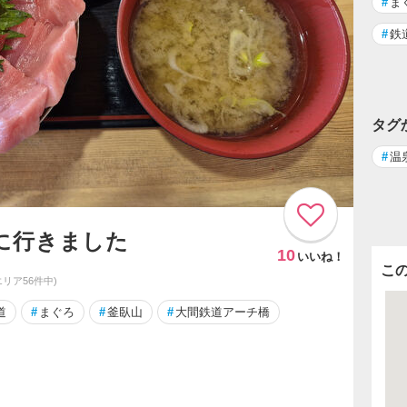
#
ま
#
鉄
タグ
#
温
に行きました
10
いいね！
こ
エリア56件中)
道
#
まぐろ
#
釜臥山
#
大間鉄道アーチ橋