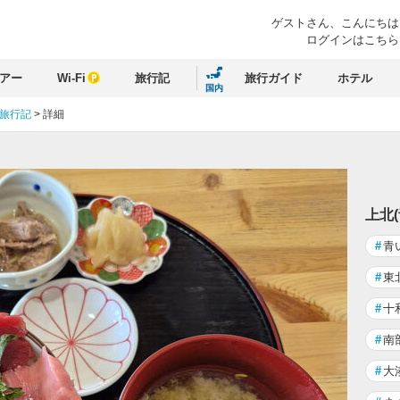
ゲストさん、
こんにちは
ログインはこちら
アー
Wi-Fi
旅行記
旅行ガイド
ホテル
国内
 旅行記
>
詳細
上北
#
青
#
東
#
十
#
南
#
大