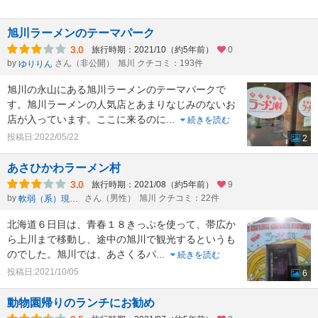
旭川ラーメンのテーマパーク
3.0
旅行時期：2021/10（約5年前）
0
by
さん（非公開）
旭川 クチコミ：193件
ゆりりん
旭川の永山にある旭川ラーメンのテーマパークで
す。旭川ラーメンの人気店とあまりなじみのないお
店が入っています。ここに来るのに
...
続きを読む
投稿日:2022/05/22
2
あさひかわラーメン村
3.0
旅行時期：2021/08（約5年前）
9
by
さん（男性）
旭川 クチコミ：22件
軟弱（系）現役会社員、国連加盟国＆日本の承認国全て・全大陸訪問済
北海道６日目は、青春１８きっぷを使って、帯広か
ら上川まで移動し、途中の旭川で観光するというも
のでした。旭川では、あさくるパ
...
続きを読む
投稿日:2021/10/05
6
動物園帰りのランチにお勧め