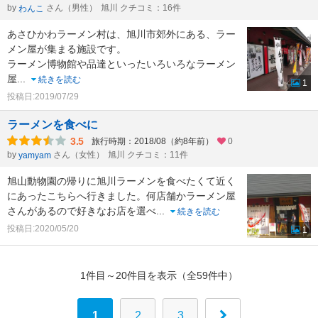
by
さん（男性）
旭川 クチコミ：16件
わんこ
あさひかわラーメン村は、旭川市郊外にある、ラー
メン屋が集まる施設です。
ラーメン博物館や品達といったいろいろなラーメン
屋
...
続きを読む
1
投稿日:2019/07/29
ラーメンを食べに
3.5
旅行時期：2018/08（約8年前）
0
by
さん（女性）
旭川 クチコミ：11件
yamyam
旭山動物園の帰りに旭川ラーメンを食べたくて近く
にあったこちらへ行きました。何店舗かラーメン屋
さんがあるので好きなお店を選べ
...
続きを読む
投稿日:2020/05/20
1
1件目～20件目を表示（全59件中）
1
2
3