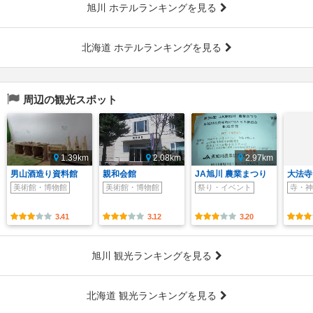
旭川 ホテルランキングを見る
北海道 ホテルランキングを見る
周辺の観光スポット
1.39km
2.08km
2.97km
男山酒造り資料館
親和会館
JA旭川 農業まつり
大法寺 
美術館・博物館
美術館・博物館
祭り・イベント
寺・神
3.41
3.12
3.20
旭川 観光ランキングを見る
北海道 観光ランキングを見る