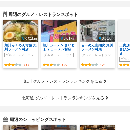
周辺のグルメ・レストランスポット
0.01km
0.01km
0.01km
旭川らぅめん青葉 旭
旭川ラーメン さいじ
らーめん山頭火 旭川
工房加
川ラーメン村店
ょう ラーメン村店
ラーメン村店
さひか
店
グルメ・レストラン
グルメ・レストラン
グルメ・レストラン
グルメ
3.33
3.25
3.28
旭川 グルメ・レストランランキングを見る
北海道 グルメ・レストランランキングを見る
周辺のショッピングスポット