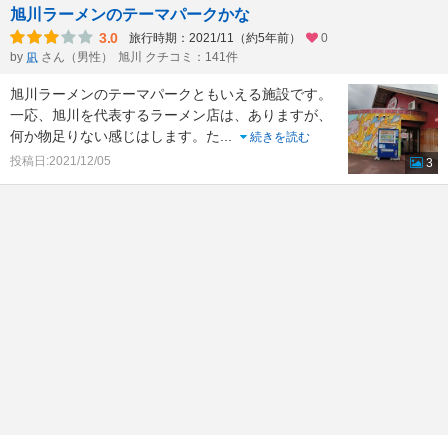
旭川ラーメンのテーマパークかな
3.0
旅行時期：2021/11（約5年前）
0
by
さん（男性）
旭川 クチコミ：141件
凪
旭川ラーメンのテーマパークともいえる施設です。
一応、旭川を代表するラーメン店は、ありますが、
何か物足りない感じはします。た
...
続きを読む
投稿日:2021/12/05
3