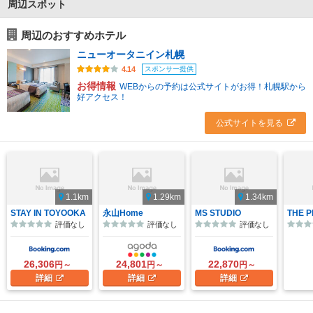
周辺スポット
周辺のおすすめホテル
ニューオータニイン札幌
スポンサー提供
4.14
お得情報
WEBからの予約は公式サイトがお得！札幌駅から
好アクセス！
公式サイトを見る
1.1km
1.29km
1.34km
STAY IN TOYOOKA
永山Home
MS STUDIO
THE P
評価なし
評価なし
評価なし
26,306
24,801
22,870
円～
円～
円～
詳細
詳細
詳細