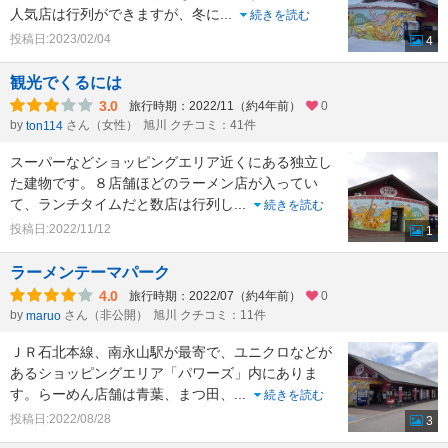
人気店は行列ができますが、冬に
...
続きを読む
投稿日:2023/02/04
4
観光でくるには
3.0
旅行時期：2022/11（約4年前）
0
by
さん（女性）
旭川 クチコミ：41件
ton114
スーパーなどショッピングエリア近くにある独立し
た建物です。８店舗ほどのラーメン店が入ってい
て、ランチタイムだと数店は行列し
...
続きを読む
投稿日:2022/11/12
1
ラーメンテーマパーク
4.0
旅行時期：2022/07（約4年前）
0
by
さん（非公開）
旭川 クチコミ：11件
maruo
ＪＲ石北本線、南永山駅が最寄で、ユニクロなどが
あるショッピングエリア「パワーズ」内にありま
す。らーめん店舗は青葉、まつ田、
...
続きを読む
投稿日:2022/08/28
3