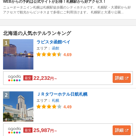
WEBからの予約は公式サイトがお得！札幌駅から好アクセス！
ニューオータニイン札幌は札幌駅徒歩圏のシティホテルです。 札幌駅・大通駅から好
アクセスで観光からビジネスまで多様にご利用頂けます。 札幌駅と大通り公園...
北海道の人気ホテルランキング
ラビスタ函館ベイ
1
エリア：
函館
4.69
22,232
詳細
最安
円～
ＪＲタワーホテル日航札幌
2
エリア：
札幌
4.49
25,987
詳細
最安
円～