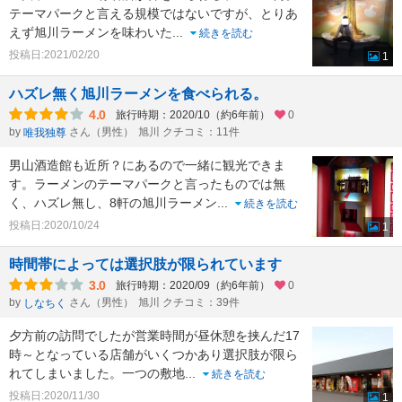
テーマパークと言える規模ではないですが、とりあ
えず旭川ラーメンを味わいた
...
続きを読む
投稿日:2021/02/20
1
ハズレ無く旭川ラーメンを食べられる。
4.0
旅行時期：2020/10（約6年前）
0
by
さん（男性）
旭川 クチコミ：11件
唯我独尊
男山酒造館も近所？にあるので一緒に観光できま
す。ラーメンのテーマパークと言ったものでは無
く、ハズレ無し、8軒の旭川ラーメン
...
続きを読む
投稿日:2020/10/24
1
時間帯によっては選択肢が限られています
3.0
旅行時期：2020/09（約6年前）
0
by
さん（男性）
旭川 クチコミ：39件
しなちく
夕方前の訪問でしたが営業時間が昼休憩を挟んだ17
時～となっている店舗がいくつかあり選択肢が限ら
れてしまいました。一つの敷地
...
続きを読む
投稿日:2020/11/30
1