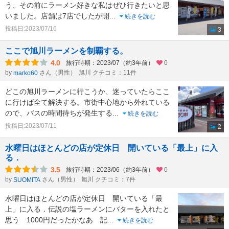
う、その前にラーメン好きな私はぜひ行きたいと思
いました。店舗は7店でしたが開
...
続きを読む
投稿日:2023/07/16
3
ここで旭川ラーメンを制覇する。
4.0
旅行時期：2023/07（約3年前）
0
by
さん（男性）
旭川 クチコミ：11件
marko60
どこの旭川ラーメンに行こうか、迷っていたらここ
に行けば全て解決する。市街中心地から外れている
ので、バスの時間待ちが発生する
...
続きを読む
投稿日:2023/07/11
2
水曜日はほとんどの店が定休日 開いている「最上」に入
る．
3.5
旅行時期：2023/06（約3年前）
0
by
さん（男性）
旭川 クチコミ：7件
SUOMITA
水曜日はほとんどの店が定休日 開いている「最
上」に入る．伝説の塩ラーメンにバターを入れたと
思う 1000円だったかなあ 記
...
続きを読む