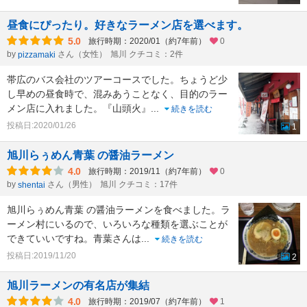
昼食にぴったり。好きなラーメン店を選べます。
5.0
旅行時期：2020/01（約7年前）
0
by
さん（女性）
旭川 クチコミ：2件
pizzamaki
帯広のバス会社のツアーコースでした。ちょうど少
し早めの昼食時で、混みあうことなく、目的のラー
メン店に入れました。『山頭火』
...
続きを読む
投稿日:2020/01/26
1
旭川らぅめん青葉 の醤油ラーメン
4.0
旅行時期：2019/11（約7年前）
0
by
さん（男性）
旭川 クチコミ：17件
shentai
旭川らぅめん青葉 の醤油ラーメンを食べました。ラ
ーメン村にいるので、いろいろな種類を選ぶことが
できていいですね。青葉さんは
...
続きを読む
投稿日:2019/11/20
2
旭川ラーメンの有名店が集結
4.0
旅行時期：2019/07（約7年前）
1