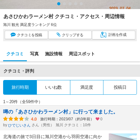
あさひかわラーメン村 クチコミ・アクセス・周辺情報
旭川 観光 満足度ランキング 6位
計画
を作成
クチコミ
を投稿
クリップ
する
クチコミ
写真
施設情報
周辺スポット
クチコミ・評判
旅行時期
いいね数
満足度
投稿日
1～20件（全59件中）
噂の「あさひかわラーメン村」に行って来ました。
4.0
旅行時期：2023/07（約3年前）
0
by
さん（男性）
旭川 クチコミ：10件
ひでじいさん
北海道の旅で3日目に旭川空港から羽田空港に向か