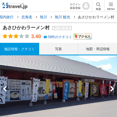
ログイン
新規登録
検索
MENU
国内旅行
北海道
旭川
旭川 観光
あさひかわラーメン村
あさひかわラーメン村
テーマパーク
3.40
アクセス
59件のクチコミ
施設情報・クチコミ
写真
地図・周辺情報