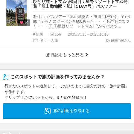
ひとり旅～トマム③3日目：星野リゾートトマム発
着「旭山動物園・旭川１DAY号」バスツアー
3日目：バスツアー「旭山動物園・旭川１DAY号」￥7,4
80じゃらんにクーポン￥600あった・・・予約後に気づ
10
く・・・(T_T)星野リゾートトマムHPからバスツ...
旭川
156
2025/10/15～2025/10/18
同行者：一人旅
by pmichelさん
旅行記をもっと見る
このスポットで旅の計画を作ってみませんか？
行きたいスポットを追加して、しおりのように自分だけの「旅の計画」
が作れます。
クリップ したスポットから、まとめて登録も！
旅の計画を作成する