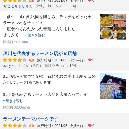
3.5
旅行時期：2021/07（約5年前）
0
by
さん（女性）
旭川 クチコミ：4件
ここちゃん
午前中、旭山動物園を楽しみ、ランチを迷った末に
ラーメン村をチョイス。
一度食べてみたかった青葉に入りました。
せっかく
...
続きを読む
1
投稿日:2021/08/11
旭川を代表するラーメン店が８店舗
4.0
旅行時期：2021/05（約5年前）
0
by
さん（男性）
旭川 クチコミ：14件
ぱくにく
旭川駅から電車で３駅、石北本線の南永山駅そばの
永山パワーズ内にあります。
旭川を代表するラーメン店が８店舗入っていま
...
1
続きを読む
投稿日:2022/02/01
ラーメンテーマパークです
4.0
旅行時期：2021/05（約5年前）
0