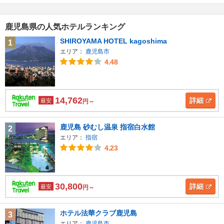
鹿児島県の人気ホテルランキング
SHIROYAMA HOTEL kagoshima
1
エリア：
鹿児島市
4.48
14,762
詳細
最安
円～
鹿児島 砂むし温泉 指宿白水館
2
エリア：
指宿
4.23
30,800
詳細
最安
円～
ホテル法華クラブ鹿児島
3
エリア：
鹿児島市