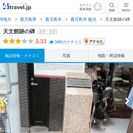
ログイン
新規登録
検索
MENU
州地方
鹿児島県
鹿児島市
鹿児島市 観光
天文館跡の碑
天文館跡の碑
名所・史跡
3.33
アクセス
34件のクチコミ
施設情報・クチコミ
写真
地図・周辺情報