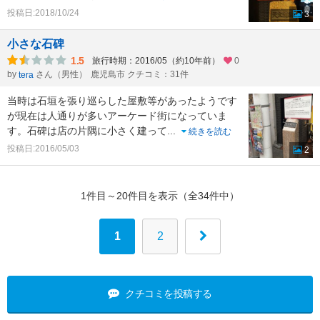
投稿日:2018/10/24
3
小さな石碑
1.5
旅行時期：2016/05（約10年前）
0
by
さん（男性）
鹿児島市 クチコミ：31件
tera
当時は石垣を張り巡らした屋敷等があったようです
が現在は人通りが多いアーケード街になっていま
す。石碑は店の片隅に小さく建って
...
続きを読む
投稿日:2016/05/03
2
1件目～20件目を表示（全34件中）
1
2
クチコミを投稿する