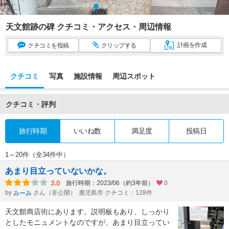
天文館跡の碑 クチコミ・アクセス・周辺情報
計画
を作成
クチコミ
を投稿
クリップ
する
クチコミ
写真
施設情報
周辺スポット
クチコミ・評判
旅行時期
いいね数
満足度
投稿日
1～20件（全34件中）
あまり目立っていないかな。
3.0
旅行時期：2023/06（約3年前）
0
by
さん（非公開）
鹿児島市 クチコミ：128件
みーみ
天文館商店街にあります。説明板もあり、しっかり
としたモニュメントなのですが、あまり目立ってい