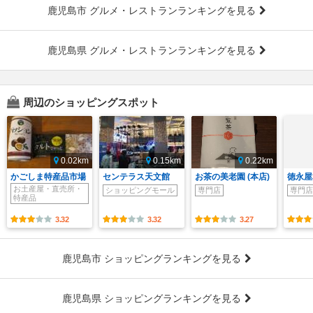
鹿児島市 グルメ・レストランランキングを見る
鹿児島県 グルメ・レストランランキングを見る
周辺のショッピングスポット
0.02km
0.15km
0.22km
かごしま特産品市場
センテラス天文館
お茶の美老園 (本店)
徳永屋
お土産屋・直売所・
ショッピングモール
専門店
専門店
特産品
3.32
3.32
3.27
鹿児島市 ショッピングランキングを見る
鹿児島県 ショッピングランキングを見る