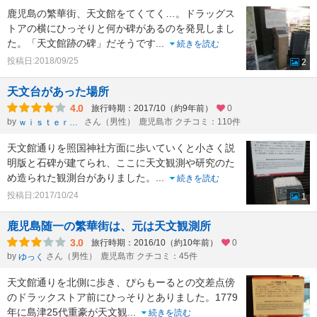
鹿児島の繁華街、天文館をてくてく…。ドラッグス
トアの横にひっそりと何か碑があるのを発見しまし
た。「天文館跡の碑」だそうです
...
続きを読む
投稿日:2018/09/25
2
天文台があった場所
4.0
旅行時期：2017/10（約9年前）
0
by
さん（男性）
鹿児島市 クチコミ：110件
ｗｉｓｔｅｒｉａ
天文館通りを照国神社方面に歩いていくと小さく説
明版と石碑が建てられ、ここに天文観測や研究のた
め造られた観測台がありました。
...
続きを読む
投稿日:2017/10/24
1
鹿児島随一の繁華街は、元は天文観測所
3.0
旅行時期：2016/10（約10年前）
0
by
さん（男性）
鹿児島市 クチコミ：45件
ゆっく
天文館通りを北側に歩き、ぴらもーるとの交差点傍
のドラックストア前にひっそりとありました。1779
年に島津25代重豪が天文観
...
続きを読む