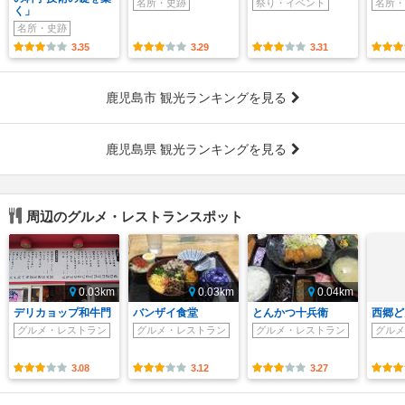
名所・史跡
祭り・イベント
名所・
く」
名所・史跡
3.35
3.29
3.31
鹿児島市 観光ランキングを見る
鹿児島県 観光ランキングを見る
周辺のグルメ・レストランスポット
0.03km
0.03km
0.04km
デリカョップ和牛門
バンザイ食堂
とんかつ十兵衛
西郷ど
グルメ・レストラン
グルメ・レストラン
グルメ・レストラン
グルメ
3.08
3.12
3.27