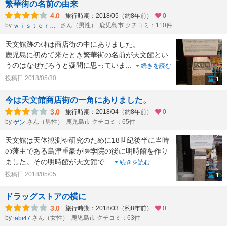
繁華街の名前の由来
4.0
旅行時期：2018/05（約8年前）
0
by
さん（男性）
鹿児島市 クチコミ：110件
ｗｉｓｔｅｒｉａ
天文館跡の碑は商店街の中にありました。
鹿児島に初めて来たとき繁華街の名前が天文館とい
うのはなぜだろうと疑問に思っていま
...
続きを読む
投稿日:2018/05/30
1
今は天文館商店街の一角にありました。
3.0
旅行時期：2018/04（約8年前）
0
by
さん（男性）
鹿児島市 クチコミ：65件
ゲン
天文館は天体観測や研究のために18世紀後半に当時
の藩主である島津重豪が医学院の後に明時館を作り
ました。その明時館が天文館で
...
続きを読む
投稿日:2018/05/05
1
ドラッグストアの横に
3.0
旅行時期：2018/03（約8年前）
0
by
さん（女性）
鹿児島市 クチコミ：63件
tabi47