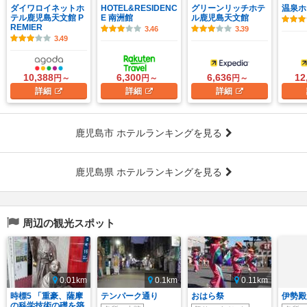
ダイワロイネットホ
HOTEL&RESIDENC
グリーンリッチホテ
温泉ホ
テル鹿児島天文館 P
E 南洲館
ル鹿児島天文館
REMIER
3.46
3.39
3.49
10,388
6,300
6,636
12
円～
円～
円～
詳細
詳細
詳細
鹿児島市 ホテルランキングを見る
鹿児島県 ホテルランキングを見る
周辺の観光スポット
0.01km
0.1km
0.11km
時標5 「重豪、薩摩
テンパーク通り
おはら祭
伊勢殿
の科学技術の礎を築