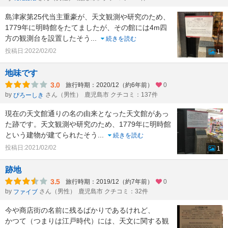
島津家第25代当主重豪が、天文観測や研究のため、
1779年に明時館をたてましたが、その館には4m四
方の観測台を設置したそう
...
続きを読む
投稿日:2022/02/02
1
地味です
3.0
旅行時期：2020/12（約6年前）
0
by
さん（男性）
鹿児島市 クチコミ：137件
ぴろーしき
現在の天文館通りの名の由来となった天文館があっ
た跡です。天文観測や研究のため、1779年に明時館
という建物が建てられたそう
...
続きを読む
投稿日:2021/02/02
1
跡地
3.5
旅行時期：2019/12（約7年前）
0
by
さん（男性）
鹿児島市 クチコミ：32件
ファイブ
今や商店街の名前に残るばかりであるけれど、
かつて（つまりは江戸時代）には、天文に関する観