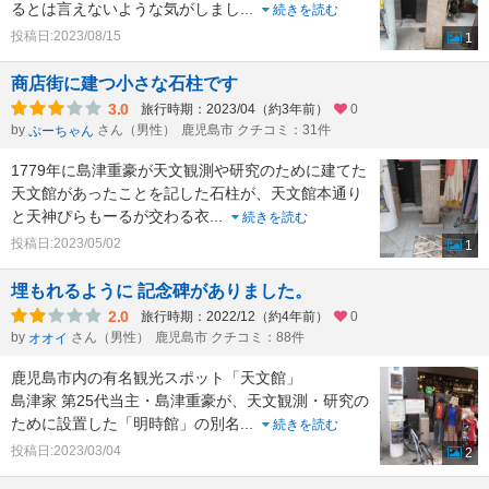
るとは言えないような気がしまし
...
続きを読む
投稿日:2023/08/15
1
商店街に建つ小さな石柱です
3.0
旅行時期：2023/04（約3年前）
0
by
さん（男性）
鹿児島市 クチコミ：31件
ぷーちゃん
1779年に島津重豪が天文観測や研究のために建てた
天文館があったことを記した石柱が、天文館本通り
と天神ぴらもーるが交わる衣
...
続きを読む
投稿日:2023/05/02
1
埋もれるように 記念碑がありました。
2.0
旅行時期：2022/12（約4年前）
0
by
さん（男性）
鹿児島市 クチコミ：88件
オオイ
鹿児島市内の有名観光スポット「天文館」
島津家 第25代当主・島津重豪が、天文観測・研究の
ために設置した「明時館」の別名
...
続きを読む
投稿日:2023/03/04
2