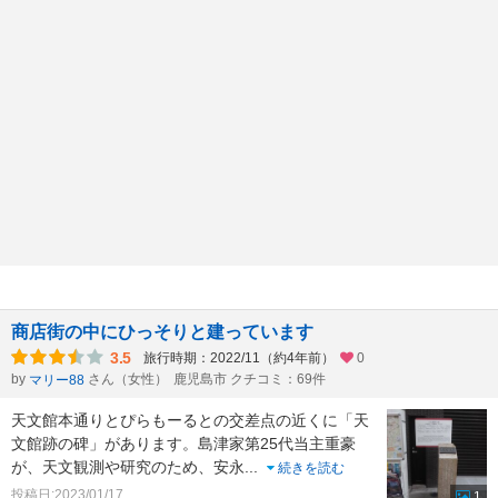
商店街の中にひっそりと建っています
3.5
旅行時期：2022/11（約4年前）
0
by
さん（女性）
鹿児島市 クチコミ：69件
マリー88
天文館本通りとぴらもーるとの交差点の近くに「天
文館跡の碑」があります。島津家第25代当主重豪
が、天文観測や研究のため、安永
...
続きを読む
投稿日:2023/01/17
1