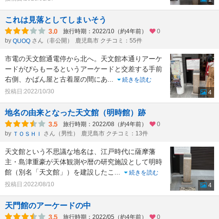
これは見落としてしまいそう
3.0
旅行時期：2022/10（約4年前）
0
by
さん（非公開）
鹿児島市 クチコミ：55件
QUOQ
市電の天文館通電停から北へ。天文館本通りアーケ
ードがぴらもーるというアーケードと交差する手前
右側、かばん屋と古着屋の間にあ
...
続きを読む
投稿日:2022/10/30
4
地名の由来となった天文館（明時館）跡
3.5
旅行時期：2022/08（約4年前）
0
by
さん（男性）
鹿児島市 クチコミ：13件
ＴＯＳＨＩ
天文館という不思議な地名は、江戸時代に薩摩藩
主・島津重豪が天体観測や暦の研究施設として明時
館（別名「天文館」）を建設したこ
...
続きを読む
投稿日:2022/08/10
4
天門館のアーケードの中
3.5
旅行時期：2022/05（約4年前）
0