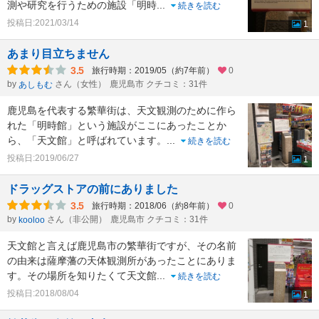
測や研究を行うための施設「明時
...
続きを読む
投稿日:2021/03/14
1
あまり目立ちません
3.5
旅行時期：2019/05（約7年前）
0
by
さん（女性）
鹿児島市 クチコミ：31件
あしもむ
鹿児島を代表する繁華街は、天文観測のために作ら
れた「明時館」という施設がここにあったことか
ら、「天文館」と呼ばれています。
...
続きを読む
投稿日:2019/06/27
1
ドラッグストアの前にありました
3.5
旅行時期：2018/06（約8年前）
0
by
さん（非公開）
鹿児島市 クチコミ：31件
kooloo
天文館と言えば鹿児島市の繁華街ですが、その名前
の由来は薩摩藩の天体観測所があったことにありま
す。その場所を知りたくて天文館
...
続きを読む
投稿日:2018/08/04
1