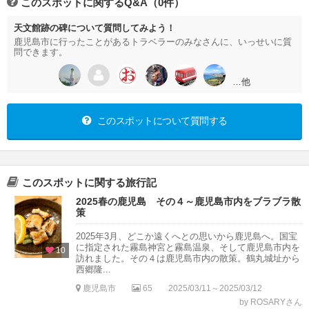
このスポットに関するQ&A（0件）
天文館跡の碑について質問してみよう！
鹿児島市に行ったことがあるトラベラーのみなさんに、いっせいに質
問できます。
…他
このスポットについて質問する
このスポットに関する旅行記
2025春の鹿児島 その４～鹿児島市内をブラブラ散
策
2025年3月、どこか遠くへとの思いから鹿児島へ。国宝
に指定された霧島神宮と霧島温泉、そして鹿児島市内を
10
訪れました。その４は鹿児島市内の散策。鶴丸城址から
西郷隆...
鹿児島市
65
2025/03/11～2025/03/12
by ROSARYさん