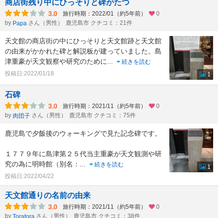
商店街残り中にひっそりと碑がたつ
3.0
旅行時期：2022/01（約5年前）
0
by
さん（男性）
鹿児島市 クチコミ：21件
Papa
天文館の商店街の中にひっそりと天文館跡と天文館
の由来がかかれた碑と解説板が建っていました。島
津重豪が天文観察や研究のために
...
続きを読む
投稿日:2022/01/18
1
石碑
3.0
旅行時期：2021/11（約5年前）
0
by
さん（男性）
鹿児島市 クチコミ：75件
肉団子
鹿児島で夕飯後のウォーキングで見た記念碑です。
１７７９年に島津第２５代当主重豪が天文観測や研
究の為に明時館（別名：
...
続きを読む
1
投稿日:2022/04/22
天文館通りの名前の由来
3.0
旅行時期：2021/11（約5年前）
0
by
さん（男性）
鹿児島市 クチコミ：38件
Toratora