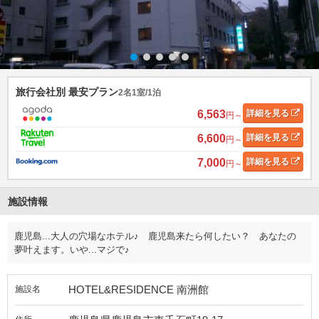
旅行会社別 最安プラン
2名1室/1泊
6,563
詳細
を見る
円～
6,600
詳細
を見る
円～
7,000
詳細
を見る
円～
施設情報
鹿児島...大人の穴場なホテル♪ 鹿児島来たら何したい？ あなたの
夢叶えます。いや...マジで♪
HOTEL&RESIDENCE 南洲館
施設名