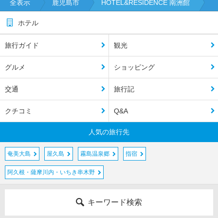
全表示
鹿児島市
HOTEL&RESIDENCE 南洲館
ホテル
旅行ガイド
観光
グルメ
ショッピング
交通
旅行記
クチコミ
Q&A
人気の旅行先
奄美大島
屋久島
霧島温泉郷
指宿
阿久根・薩摩川内・いちき串木野
キーワード検索