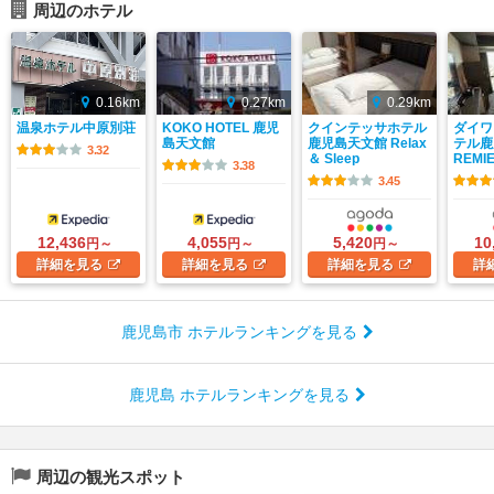
周辺のホテル
0.16km
0.27km
0.29km
温泉ホテル中原別荘
KOKO HOTEL 鹿児
クインテッサホテル
ダイワ
島天文館
鹿児島天文館 Relax
テル鹿
3.32
＆ Sleep
REMI
3.38
3.45
12,436
4,055
5,420
10
円～
円～
円～
詳細
を見る
詳細
を見る
詳細
を見る
詳
鹿児島市 ホテルランキングを見る
鹿児島 ホテルランキングを見る
周辺の観光スポット