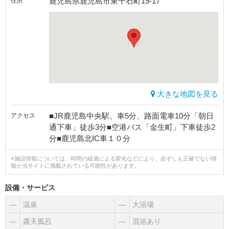
鹿児島県鹿児島市東千石町19-17
住所
大きな地図を見る
■JR鹿児島中央駅、車5分、路面電車10分「朝日
アクセス
通下車」徒歩3分■空港バス「金生町」下車徒歩2
分■鹿児島北IC車１０分
※施設情報については、時間の経過による変化などにより、必ずしも正確でない情
報が当サイトに掲載されている可能性があります。
設備・サービス
―
温泉
―
大浴場
―
露天風呂
―
混浴あり