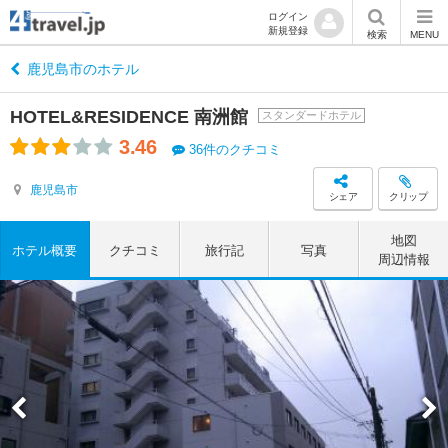
ログイン
新規登録
検索
MENU
鹿児島市のホテル
HOTEL&RESIDENCE 南洲館
スタンダードホテル
3.46
36件のクチコミ
鹿児島市
シェア
クリップ
地図
ホテル概要
クチコミ
旅行記
写真
周辺情報