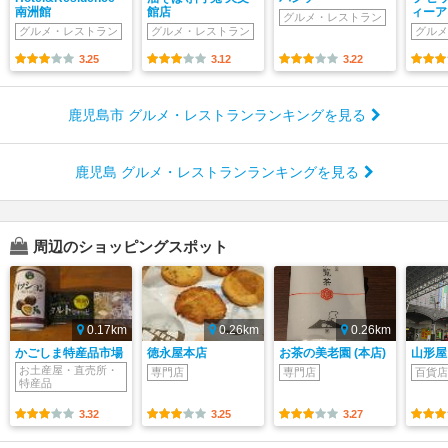
南洲館
館店
ィーア
グルメ・レストラン
グルメ・レストラン
グルメ・レストラン
グルメ
3.25
3.12
3.22
鹿児島市 グルメ・レストランランキングを見る
鹿児島 グルメ・レストランランキングを見る
周辺のショッピングスポット
0.17km
0.26km
0.26km
かごしま特産品市場
徳永屋本店
お茶の美老園 (本店)
山形屋
お土産屋・直売所・
専門店
専門店
百貨店
特産品
3.32
3.25
3.27