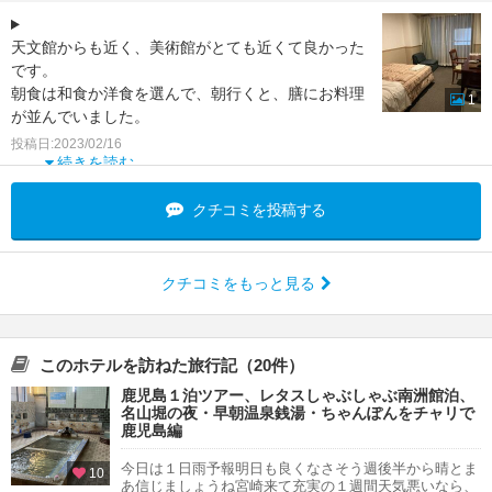
天文館からも近く、美術館がとても近くて良かった
です。
朝食は和食か洋食を選んで、朝行くと、膳にお料理
1
が並んでいました。
ご飯はセルフで、豚しゃぶはシェフが盛ってくれま
投稿日:2023/02/16
す。
続きを読む
お風呂は部屋のバスタブ
クチコミを投稿する
クチコミをもっと見る
このホテルを訪ねた旅行記（20件）
鹿児島１泊ツアー、レタスしゃぶしゃぶ南洲館泊、
名山堀の夜・早朝温泉銭湯・ちゃんぽんをチャリで
鹿児島編
今日は１日雨予報明日も良くなさそう週後半から晴とま
10
あ信じましょうね宮崎来て充実の１週間天気悪いなら、