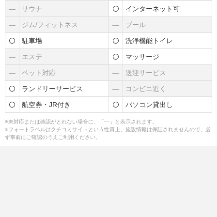
―
サウナ
インターネット可
―
ジム/フィットネス
―
プール
駐車場
洗浄機能トイレ
―
エステ
マッサージ
―
ペット対応
―
送迎サービス
ランドリーサービス
―
コンビニ近く
航空券・JR付き
パソコン貸出し
※未対応または確認がとれない場合に、「―」と表示されます。
※フォートラベルはクチコミサイトという性質上、施設情報は保証されませんので、必
ず事前にご確認のうえご利用ください。