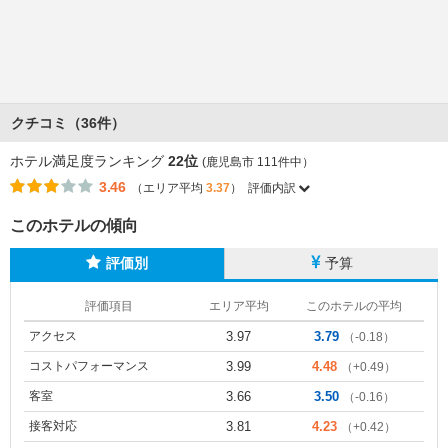
クチコミ（36件）
ホテル満足度ランキング
22位
(鹿児島市 111件中）
3.46
（エリア平均
3.37
）
評価内訳
このホテルの傾向
評価別
予算
評価項目
エリア平均
このホテルの平均
アクセス
3.97
3.79
（-0.18）
コストパフォーマンス
3.99
4.48
（+0.49）
客室
3.66
3.50
（-0.16）
接客対応
3.81
4.23
（+0.42）