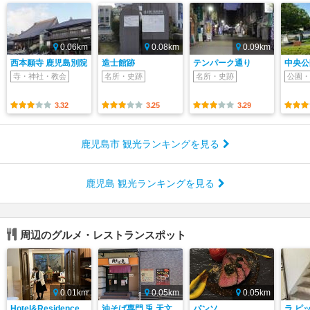
0.06km
0.08km
0.09km
西本願寺 鹿児島別院
造士館跡
テンパーク通り
中央公
寺・神社・教会
名所・史跡
名所・史跡
公園・
3.32
3.25
3.29
鹿児島市 観光ランキングを見る
鹿児島 観光ランキングを見る
周辺のグルメ・レストランスポット
0.01km
0.05km
0.05km
Hotel&Residence
油そば専門 兎 天文
パンソ
ラ ピ