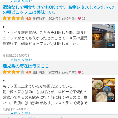
ことができる。
続きを読む
宿泊なしで朝食だけでもOKです。名物レタスしゃぶしゃぶ
の朝ビュッフェは美味しい。
4.5
旅行時期：2024/04（約2年前）
11
４トラベル旅仲間が、こちらを利用した際、朝食ビ
ュッフェがとても良かったとのことで、今回の鹿児
島旅行で、朝食ビュッフェだけ利用しました。
8
GW直前だったんで混みあってると心配で、事前に
投稿日:2024/05/03
電話予約を入
続きを読む
鹿児島の滞在は毎回ここ
4.0
旅行時期：2023/12（約3年前）
1
もう５回以上来ているが毎回安定している。
朝ご飯の旨さは前にもあげたが、ロビーで芋焼酎の
試飲ができるのも飲みに行く前に軽くやるのに丁度
2
いい。近所には山形屋があり、レストランで焼きそ
ばを食べるのもいい
投稿日:2024/03/06
続きを読む