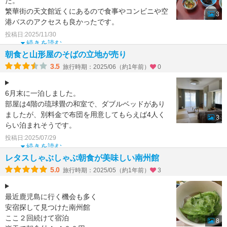
た。
繁華街の天文館近くにあるので食事やコンビニや空
3
港バスのアクセスも良かったです。
朝食の口コミが良いし、宿泊費も安かったので決め
投稿日:2025/11/30
ました
続きを読む
朝食はセッ
朝食と山形屋のそばの立地が売り
3.5
旅行時期：2025/06（約1年前）
0
6月末に一泊しました。
部屋は4階の琉球畳の和室で、ダブルベッドがあり
ましたが、別料金で布団を用意してもらえば4人く
3
らい泊まれそうです。
水回りははっきり言って年季を感じますが、玄関に
投稿日:2025/07/29
入ったところ
続きを読む
レタスしゃぶしゃぶ朝食が美味しい南州館
5.0
旅行時期：2025/05（約1年前）
3
最近鹿児島に行く機会も多く
安宿探して見つけた南州館
ここ２回続けて宿泊
8