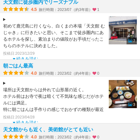
天文館に徒歩圏内でリーズナブル
4.5
旅行時期：2023/07（約3年前）
1
初めて鹿児島に行くなら、白くまの本場「天文館 む
じゃき」に行きたいと思い、そこまで徒歩圏内にあ
るホテルを探し、素泊まりの値段がお手頃だったこ
7
ちらのホテルに決めました。
投稿日:2023/12/29
ホテルに入ると西郷どん推し
続きを読む
朝ごはん最高
4.0
旅行時期：2023/02（約4年前）
0
場所は天文館からは外れて山形屋の近く。
ホテル前はお寺で夜は暗くて不気味な感じだがホテ
ルには満足。
3
特に朝ごはんは手作りの感じでおかずの種類が最近
のホテル朝食バイキングほど
投稿日:2023/04/28
多くはないがなかなか
続きを読む
天文館からも近く、美術館がとても近い
4.0
旅行時期：2023/02（約4年前）
0