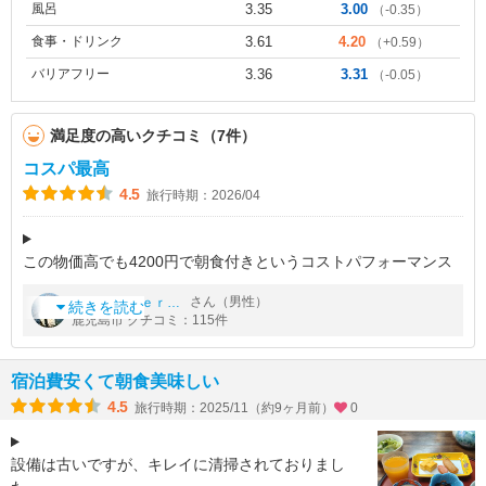
風呂
3.35
3.00
（-0.35）
食事・ドリンク
3.61
4.20
（+0.59）
バリアフリー
3.36
3.31
（-0.05）
満足度の高いクチコミ（7件）
コスパ最高
4.5
旅行時期：2026/04
この物価高でも4200円で朝食付きというコストパフォーマンス
に優れたビジネスホテルです
by
さん（男性）
ｗｉｓｔｅｒｉａ
確かにホテルは古いけど部屋はキレイになってます
続きを読む
鹿児島市 クチコミ：115件
部屋のカギはオートロックではないので、カギかけないと知らな
い
宿泊費安くて朝食美味しい
4.5
旅行時期：2025/11（約9ヶ月前）
0
設備は古いですが、キレイに清掃されておりまし