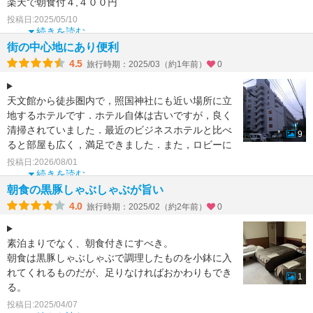
楽天で朝食付４,４００円
今回はビックリベッドの広い和室
投稿日:2025/05/10
ベランダからは西郷さんも
続きを読む
見えます
街の中心地にあり便利
ここの朝食レタスし
4.5
旅行時期：2025/03（約1年前）
0
天文館から徒歩圏内で，照国神社にも近い場所に立
地するホテルです．ホテル自体は古いですが，良く
清掃されていました．最近のビジネスホテルと比べ
9
ると部屋も広く，満足できました．また，ロビーに
は無料のドリンク
投稿日:2026/08/01
続きを読む
朝食の黒豚しゃぶしゃぶが旨い
4.0
旅行時期：2025/02（約2年前）
0
素泊まりでなく、朝食付きにすべき。
朝食は黒豚しゃぶしゃぶで調理したものを小鉢に入
れてくれるものだが、足りなければおかわりもでき
1
る。
他のおかずも種類があり、ご飯がいくらでも食べる
投稿日:2025/04/07