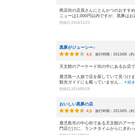
商店街の店員さんにとんかつのおすす
ニューは1,000円以内ですが、黒豚は
投稿日:2019/11/23
黒豚がジューシー♪
4.0
旅行時期：2013/08（約
天文館のアーケード街の中にあるお店
鹿児島一人旅で店を探していて見つけ
観光ガイドにも載っていません
...
続
投稿日:2014/05/28
おいしい黒豚の店
4.5
旅行時期：2013/05（約
鹿児島市の中心街である天文館のアー
門店だけに、ランチタイムからにぎわ