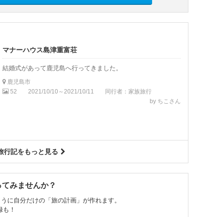
マナーハウス島津重富荘
結婚式があって鹿児島へ行ってきました。
鹿児島市
52
2021/10/10～2021/10/11
同行者：家族旅行
by ちこさん
旅行記をもっと見る
ってみませんか？
ように自分だけの「旅の計画」が作れます。
録も！