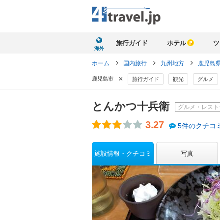
旅行ガイド
ホテル
ツ
海外
ホーム
国内旅行
九州地方
鹿児島
×
鹿児島市
旅行ガイド
観光
グルメ
とんかつ十兵衛
グルメ・レスト
3.27
5件のクチコ
施設情報・クチコミ
写真