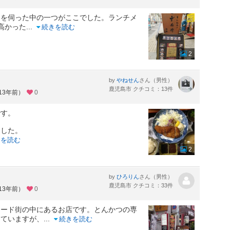
めを伺った中の一つがここでした。ランチメ
お高かった
...
続きを読む
2
by
さん（男性）
やねせん
鹿児島市 クチコミ：13件
13年前）
0
です。
ました。
きを読む
2
by
さん（男性）
ひろりん
鹿児島市 クチコミ：33件
13年前）
0
ケード街の中にあるお店です。とんかつの専
っていますが、
...
続きを読む