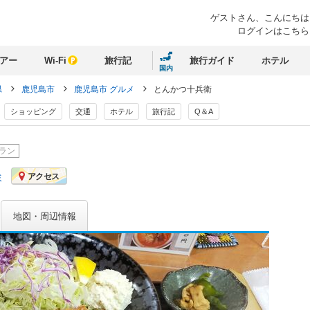
ゲストさん、
こんにちは
ログインはこちら
アー
Wi-Fi
旅行記
旅行ガイド
ホテル
国内
県
鹿児島市
鹿児島市 グルメ
とんかつ十兵衛
ショッピング
交通
ホテル
旅行記
Q＆A
ラン
ミ
アクセス
地図・周辺情報