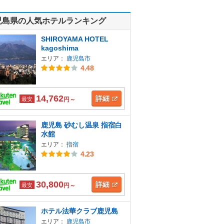
児島県の人気ホテルランキング
SHIROYAMA HOTEL
kagoshima
エリア：
鹿児島市
4.48
14,762
詳細
最安
円～
鹿児島 砂むし温泉 指宿白
水館
エリア：
指宿
4.23
30,800
詳細
最安
円～
ホテル法華クラブ鹿児島
エリア：
鹿児島市