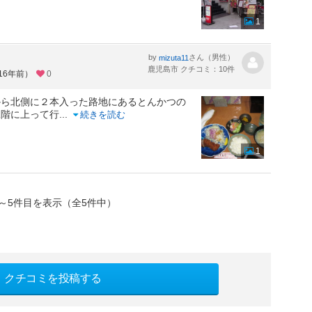
1
by
さん（男性）
mizuta11
鹿児島市 クチコミ：10件
16年前）
0
から北側に２本入った路地にあるとんかつの
二階に上って行
...
続きを読む
1
～5件目を表示（全5件中）
クチコミを投稿する