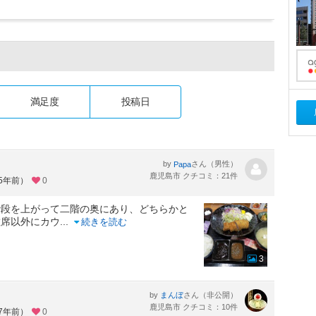
満足度
投稿日
by
さん（男性）
Papa
鹿児島市 クチコミ：21件
約5年前）
0
階段を上がって二階の奥にあり、どちらかと
敷席以外にカウ
...
続きを読む
3
by
さん（非公開）
まんぼ
鹿児島市 クチコミ：10件
約7年前）
0