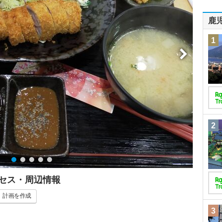
鹿
1
2
クセス・周辺情報
計画
を作成
3