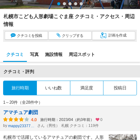
札幌市こども人形劇場こぐま座 クチコミ・アクセス・周辺
情報
計画
を作成
クチコミ
を投稿
クリップ
する
クチコミ
写真
施設情報
周辺スポット
クチコミ・評判
旅行時期
いいね数
満足度
投稿日
1～20件（全28件中）
アマチュア劇団
4.0
旅行時期：2023/04（約3年前）
0
by
さん（男性）
札幌 クチコミ：119件
mappy23377803
札幌市で活躍しているアマチュアの劇団です。人形