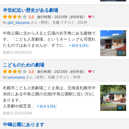
半世紀近い歴史がある劇場
3.5
旅行時期：2021/09（約5年前）
0
by
さん（男性）
札幌 クチコミ：251件
g60_kibiyama
中島公園に北から入ると広場の右手奥にある建物で
す。「こども人形劇場」というネーミングも耳慣れ
たものではありませんが、すでに
...
続きを読む
投稿日:2022/02/22
1
こどものための劇場
3.5
旅行時期：2021/05（約5年前）
0
by
さん（女性）
札幌 クチコミ：52件
yonomama
札幌市こども人形劇場こぐま座は、北海道札幌市中
央区にある中島公園の北側(中島公園駅に近い方)に
あります。
人形劇や紙芝居
...
続きを読む
1
投稿日:2022/10/08
中嶋公園にあります