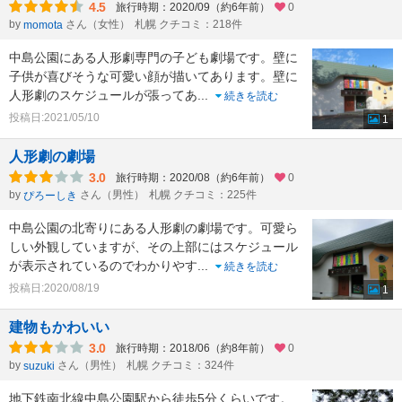
4.5
旅行時期：2020/09（約6年前）
0
by
さん（女性）
札幌 クチコミ：218件
momota
中島公園にある人形劇専門の子ども劇場です。壁に
子供が喜びそうな可愛い顔が描いてあります。壁に
人形劇のスケジュールが張ってあ
...
続きを読む
投稿日:2021/05/10
1
人形劇の劇場
3.0
旅行時期：2020/08（約6年前）
0
by
さん（男性）
札幌 クチコミ：225件
ぴろーしき
中島公園の北寄りにある人形劇の劇場です。可愛ら
しい外観していますが、その上部にはスケジュール
が表示されているのでわかりやす
...
続きを読む
投稿日:2020/08/19
1
建物もかわいい
3.0
旅行時期：2018/06（約8年前）
0
by
さん（男性）
札幌 クチコミ：324件
suzuki
地下鉄南北線中島公園駅から徒歩5分くらいです。