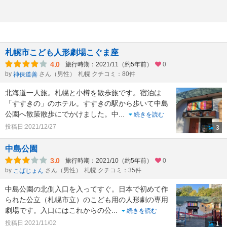
札幌市こども人形劇場こぐま座
4.0
旅行時期：2021/11（約5年前）
0
by
さん（男性）
札幌 クチコミ：80件
神保道善
北海道一人旅。札幌と小樽を散歩旅です。宿泊は
「すすきの」のホテル。すすきの駅から歩いて中島
公園へ散策散歩にでかけました。中
...
続きを読む
投稿日:2021/12/27
3
中島公園
3.0
旅行時期：2021/10（約5年前）
0
by
さん（男性）
札幌 クチコミ：35件
こばじょん
中島公園の北側入口を入ってすぐ。日本で初めて作
られた公立（札幌市立）のこども用の人形劇の専用
劇場です。入口にはこれからの公
...
続きを読む
投稿日:2021/11/02
1