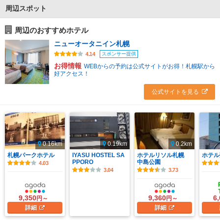
周辺スポット
周辺のおすすめホテル
ニューオータニイン札幌
スポンサー提供
4.14
お得情報
WEBからの予約は公式サイトがお得！札幌駅から
好アクセス！
公式サイトを見る
0.16km
0.19km
0.2km
札幌パークホテル
IYASU HOSTEL SA
ホテルリソル札幌
ホテル
PPORO
中島公園
4.03
3.04
3.73
9,350
9,360
6
円～
円～
詳細
詳細