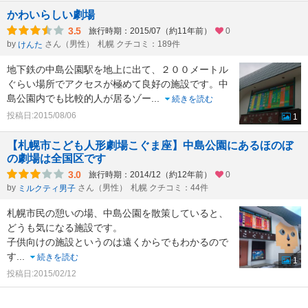
かわいらしい劇場
3.5
旅行時期：2015/07（約11年前）
0
by
さん（男性）
札幌 クチコミ：189件
けんた
地下鉄の中島公園駅を地上に出て、２００メートル
ぐらい場所でアクセスが極めて良好の施設です。中
島公園内でも比較的人が居るゾー
...
続きを読む
投稿日:2015/08/06
1
【札幌市こども人形劇場こぐま座】中島公園にあるほのぼ
の劇場は全国区です
3.0
旅行時期：2014/12（約12年前）
0
by
さん（男性）
札幌 クチコミ：44件
ミルクティ男子
札幌市民の憩いの場、中島公園を散策していると、
どうも気になる施設です。
子供向けの施設というのは遠くからでもわかるので
す
...
続きを読む
1
投稿日:2015/02/12