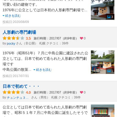
可愛い顔の建物です。
1976年に公立としては日本初の人形劇専門劇場で
...
続きを読む
3
投稿日:2020/08/09
人形劇の専門劇場
3.5
旅行時期：2017/07（約9年前）
0
by
さん（非公開）
札幌 クチコミ：39件
pocky
1976年（昭和51年）７月に中島公園に建設された公
立としては、日本で初めて造られた人形劇の専門劇
場です
中島公園の散策
...
続きを読む
1
投稿日:2017/07/31
日本で初めて・・・
4.0
旅行時期：2017/07（約9年前）
0
by
さん（男性）
札幌 クチコミ：39件
チュンチュ３１９
公立としては日本で初めて造られた人形劇の専門劇
場で 、昭和５１年７月に中島公園に誕生したそうで