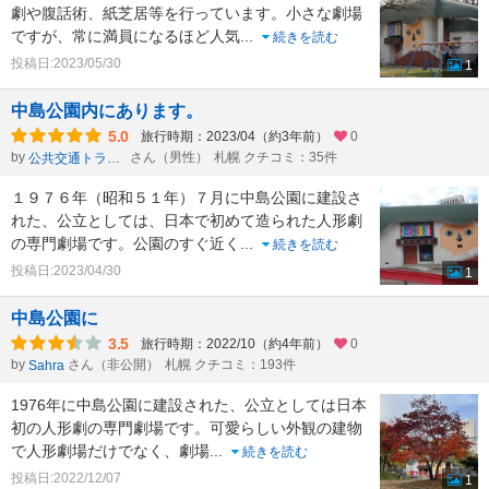
劇や腹話術、紙芝居等を行っています。小さな劇場
ですが、常に満員になるほど人気
...
続きを読む
投稿日:2023/05/30
1
中島公園内にあります。
5.0
旅行時期：2023/04（約3年前）
0
by
さん（男性）
札幌 クチコミ：35件
公共交通トラベラーken
１９７６年（昭和５１年）７月に中島公園に建設さ
れた、公立としては、日本で初めて造られた人形劇
の専門劇場です。公園のすぐ近く
...
続きを読む
投稿日:2023/04/30
1
中島公園に
3.5
旅行時期：2022/10（約4年前）
0
by
さん（非公開）
札幌 クチコミ：193件
Sahra
1976年に中島公園に建設された、公立としては日本
初の人形劇の専門劇場です。可愛らしい外観の建物
で人形劇場だけでなく、劇場
...
続きを読む
投稿日:2022/12/07
1