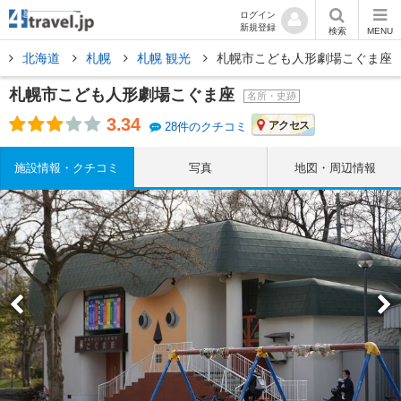
ログイン
新規登録
検索
MENU
北海道
札幌
札幌 観光
札幌市こども人形劇場こぐま座
札幌市こども人形劇場こぐま座
名所・史跡
3.34
アクセス
28件のクチコミ
施設情報・クチコミ
写真
地図・周辺情報