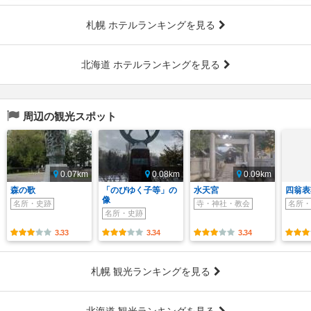
札幌 ホテルランキングを見る
北海道 ホテルランキングを見る
周辺の観光スポット
0.07km
0.08km
0.09km
森の歌
「のびゆく子等」の
水天宮
四翁表
像
名所・史跡
寺・神社・教会
名所・
名所・史跡
3.33
3.34
3.34
札幌 観光ランキングを見る
北海道 観光ランキングを見る