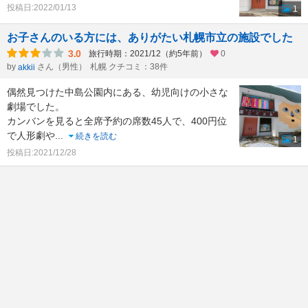
投稿日:2022/01/13
1
お子さんのいる方には、ありがたい札幌市立の施設でした
3.0
旅行時期：2021/12（約5年前）
0
by
さん（男性）
札幌 クチコミ：38件
akkii
偶然見つけた中島公園内にある、幼児向けの小さな
劇場でした。
カンバンを見ると全席予約の席数45人で、400円位
で人形劇や
...
続きを読む
1
投稿日:2021/12/28