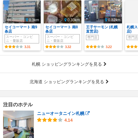
0.3km
0.33km
0.82km
セイコーマート 南9
セイコーマート 南8
王子サーモン (札幌
札幌ス
条店
条店
直営店)
店)
スーパー・コンビ
スーパー・コンビ
専門店
専門店
ニ・量販店
ニ・量販店
3.31
3.32
3.22
札幌 ショッピングランキングを見る
北海道 ショッピングランキングを見る
注目のホテル
ニューオータニイン札幌
4.14
PR