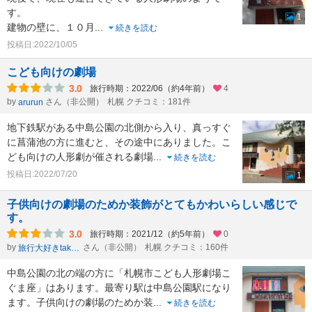
す。
1
建物の壁に、１０月
...
続きを読む
投稿日:2022/10/05
こども向けの劇場
3.0
旅行時期：2022/06（約4年前）
4
by
さん（非公開）
札幌 クチコミ：181件
arurun
地下鉄駅がある中島公園の北側から入り、真っすぐ
に菖蒲池の方に進むと、その途中にありました。こ
ども向けの人形劇が催される劇場
...
続きを読む
投稿日:2022/07/20
1
子供向けの劇場のためか装飾がとてもかわいらしい感じで
す。
3.0
旅行時期：2021/12（約5年前）
0
by
さん（非公開）
札幌 クチコミ：160件
旅行大好きtakau99のフォトブログ
中島公園の北の端の方に「札幌市こども人形劇場こ
ぐま座」はあります。最寄り駅は中島公園駅になり
ます。子供向けの劇場のためか装
...
続きを読む