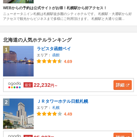
WEBからの予約は公式サイトがお得！札幌駅から好アクセス！
ニューオータニイン札幌は札幌駅徒歩圏のシティホテルです。 札幌駅・大通駅から好
アクセスで観光からビジネスまで多様にご利用頂けます。 札幌駅と大通り公園...
北海道の人気ホテルランキング
ラビスタ函館ベイ
1
エリア：
函館
4.69
22,232
詳細
最安
円～
ＪＲタワーホテル日航札幌
2
エリア：
札幌
4.49