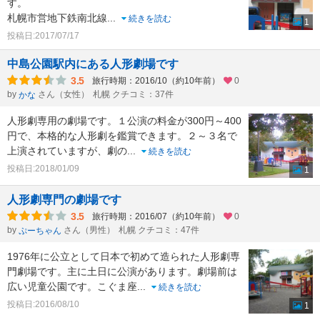
す。
札幌市営地下鉄南北線
...
続きを読む
1
投稿日:2017/07/17
中島公園駅内にある人形劇場です
3.5
旅行時期：2016/10（約10年前）
0
by
さん（女性）
札幌 クチコミ：37件
かな
人形劇専用の劇場です。１公演の料金が300円～400
円で、本格的な人形劇を鑑賞できます。２～３名で
上演されていますが、劇の
...
続きを読む
投稿日:2018/01/09
1
人形劇専門の劇場です
3.5
旅行時期：2016/07（約10年前）
0
by
さん（男性）
札幌 クチコミ：47件
ぷーちゃん
1976年に公立として日本で初めて造られた人形劇専
門劇場です。主に土日に公演があります。劇場前は
広い児童公園です。こぐま座
...
続きを読む
投稿日:2016/08/10
1