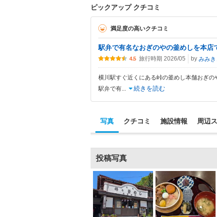
ピックアップ クチコミ
満足度の高いクチコミ
駅弁で有名なおぎのやの釜めしを本店
旅行時期 2026/05
by
みみき
4.5
横川駅すぐ近くにある峠の釜めし本舗おぎのや
続きを読む
駅弁で有
...
写真
クチコミ
施設情報
周辺
投稿写真