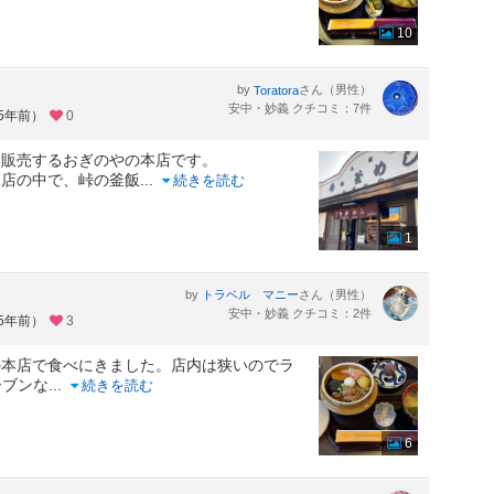
10
by
さん（男性）
Toratora
安中・妙義 クチコミ：7件
約5年前）
0
を販売するおぎのやの本店です。
、店の中で、峠の釜飯
...
続きを読む
1
by
さん（男性）
トラベル マニー
安中・妙義 クチコミ：2件
約5年前）
3
の本店で食べにきました。店内は狭いのでラ
ーブンな
...
続きを読む
6