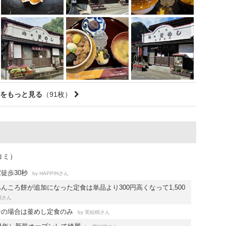
をもっと見る
（91枚）
コミ）
徒歩30秒
by
さん
HAPPIN
んころ餅が追加になった定食は単品より300円高くなって1,500
さん
樹
ンの場合は釜めし定食のみ
by
さん
実結樹