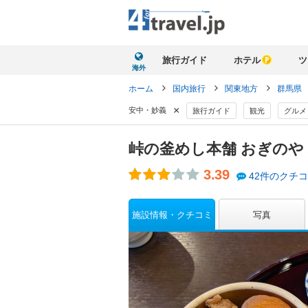
旅行ガイド
ホテル
ツ
海外
ホーム
国内旅行
関東地方
群馬県
×
安中・妙義
旅行ガイド
観光
グルメ
峠の釜めし本舗 おぎのや
3.39
42件のクチ
施設情報・クチコミ
写真