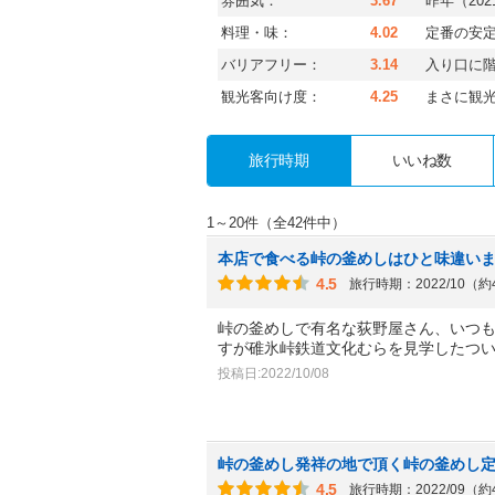
雰囲気：
3.67
昨年（20
料理・味：
4.02
定番の安
バリアフリー：
3.14
入り口に
観光客向け度：
4.25
まさに観
旅行時期
いいね数
1～20件（全42件中）
本店で食べる峠の釜めしはひと味違い
4.5
旅行時期：2022/10（
峠の釜めしで有名な荻野屋さん、いつ
すが碓氷峠鉄道文化むらを見学したつ
投稿日:2022/10/08
峠の釜めし発祥の地で頂く峠の釜めし
4.5
旅行時期：2022/09（