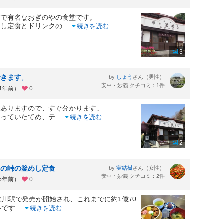
しで有名なおぎのやの食堂です。
めし定食とドリンクの
...
続きを読む
3
できます。
by
さん（男性）
しょう
安中・妙義 クチコミ：1件
約4年前）
0
がありますので、すぐ分かります。
迫っていたてめ、テ
...
続きを読む
2
ての峠の釜めし定食
by
さん（女性）
実結樹
安中・妙義 クチコミ：2件
約5年前）
0
横川駅で発売が開始され、これまでに約1億70
弁です
...
続きを読む