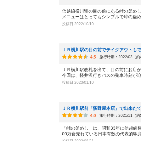
信越線横川駅の目の前にある峠の釜め
メニューはとってもシンプルで峠の釜
投稿日:2022/10/10
ＪＲ横川駅の目の前でテイクアウトも
4.5
旅行時期：2022/03（
ＪＲ横川駅改札を出て、目の前にお店
今回は、軽井沢行きバスの発車時刻が
投稿日:2023/01/10
ＪＲ横川駅前「荻野屋本店」で出来た
4.0
旅行時期：2021/11（
「峠の釜めし」は、昭和33年に信越線
00万食売れている日本有数の代表的駅
投稿日:2022/08/21