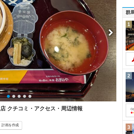
群
1
2
本店 クチコミ・アクセス・周辺情報
計画
を作成
3