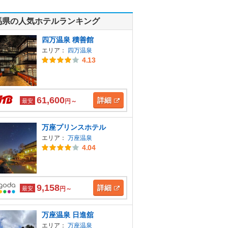
馬県の人気ホテルランキング
四万温泉 積善館
エリア：
四万温泉
4.13
61,600
詳細
最安
円～
万座プリンスホテル
エリア：
万座温泉
4.04
9,158
詳細
最安
円～
万座温泉 日進舘
エリア：
万座温泉