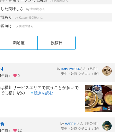
21年）新装オープンして綺麗
by
さん
実結樹
定した美味しさ
by
さん
実結樹
階段あり
by
さん
Katsumi1956
光客向け
by
さん
実結樹
満足度
投稿日
ます
by
さん（男性）
Katsumi1956
安中・妙義 クチコミ：5件
約4年前）
0
もは横川サービスエリアで買うことが多いで
いでに横川駅の
...
続きを読む
2
定食
by
さん（非公開）
HAPPIN
安中・妙義 クチコミ：3件
約4年前）
12