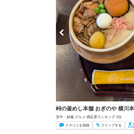
峠の釜めし本舗 おぎのや 横川
安中・妙義 グルメ 満足度ランキング 3位
クチコミ
を投稿
クリップ
する