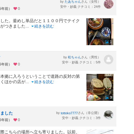
by
さん（女性）
たあちゃん
安中・妙義 クチコミ：24件
約5年前）
0
ました。釜めし単品だと１１００円でテイク
餅がつきました
...
続きを読む
1
す
by
さん（男性）
松ちゃん
安中・妙義 クチコミ：5件
約6年前）
0
の本拠に入ろうということで道路の反対の第
なくほかの店が
...
続きを読む
3
りました
by
さん（非公開）
tottoko7777
安中・妙義 クチコミ：3件
約6年前）
0
た際こちらの場所へ立ち寄りました。以前、