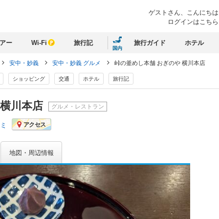
ゲストさん、
こんにちは
ログインはこちら
アー
Wi-Fi
旅行記
旅行ガイド
ホテル
国内
安中・妙義
安中・妙義 グルメ
峠の釜めし本舗 おぎのや 横川本店
ショッピング
交通
ホテル
旅行記
 横川本店
グルメ・レストラン
コミ
アクセス
地図・周辺情報