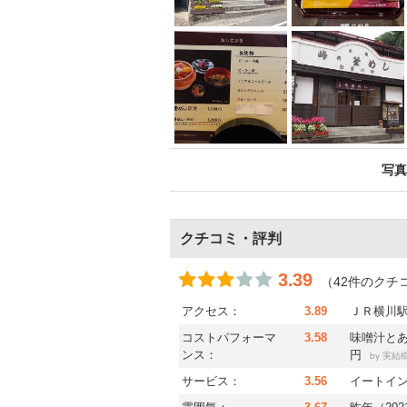
写真
クチコミ・評判
3.39
（42件のクチ
アクセス：
3.89
ＪＲ横川駅
コストパフォーマ
3.58
味噌汁とあ
ンス：
円
by
実結
サービス：
3.56
イートイ