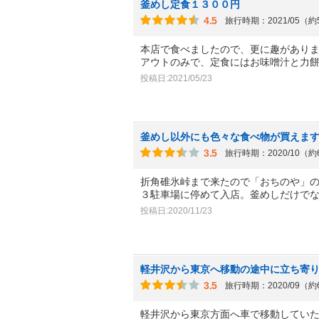
釜めし定食１３００円
4.5
旅行時期：2021/05（
本店で食べましたので、更に趣があり
アウトのみで、定食にはお味噌汁と力
投稿日:2021/05/23
釜めし以外にも色々な食べ物が買えま
3.5
旅行時期：2020/10（
折角碓氷峠まで来たので「おちのや」
３駐車場に停めて入店。釜めしだけで
投稿日:2020/11/23
軽井沢から東京へ移動の途中に立ち寄
3.5
旅行時期：2020/09（
軽井沢から東京方面へ車で移動してい