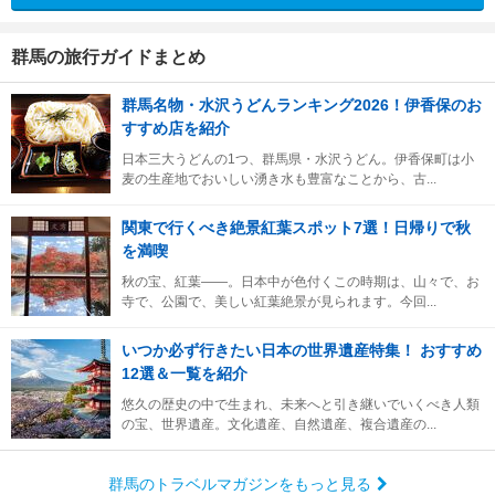
群馬の旅行ガイドまとめ
群馬名物・水沢うどんランキング2026！伊香保のお
すすめ店を紹介
日本三大うどんの1つ、群馬県・水沢うどん。伊香保町は小
麦の生産地でおいしい湧き水も豊富なことから、古...
関東で行くべき絶景紅葉スポット7選！日帰りで秋
を満喫
秋の宝、紅葉――。日本中が色付くこの時期は、山々で、お
寺で、公園で、美しい紅葉絶景が見られます。今回...
いつか必ず行きたい日本の世界遺産特集！ おすすめ
12選＆一覧を紹介
悠久の歴史の中で生まれ、未来へと引き継いでいくべき人類
の宝、世界遺産。文化遺産、自然遺産、複合遺産の...
群馬のトラベルマガジンをもっと見る