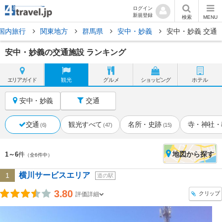
ログイン
新規登録
検索
MENU
国内旅行
関東地方
群馬県
安中・妙義
安中・妙義 交通
安中・妙義の交通施設 ランキング
エリア
ガイド
観光
グルメ
ショッピング
ホテル
安中・妙義
交通
交通
観光すべて
名所・史跡
寺・神社・
(6)
(47)
(15)
地図
から探す
1～6
件
（全6件中）
横川サービスエリア
1
道の駅
3.80
クリップ
評価詳細