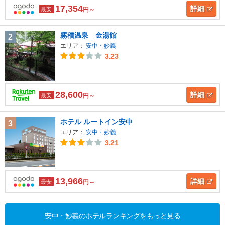
17,354
詳細
最安
円～
霧積温泉 金湯館
2
エリア：
安中・妙義
3.23
28,600
詳細
最安
円～
ホテル ルートイン安中
3
エリア：
安中・妙義
3.21
13,966
詳細
最安
円～
安中・妙義のホテルランキングをもっと見る