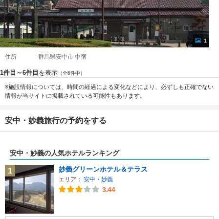
1
住所
群馬県安中市 中宿
1件目～6件目
を表示
（全6件中）
※施設情報については、時間の経過による変化などにより、必ずしも正確でない
情報が当サイトに掲載されている可能性もあります。
安中・妙義旅行の予約をする
安中・妙義の人気ホテルランキング
妙義グリーンホテル＆テラス
1
エリア：
安中・妙義
3.44