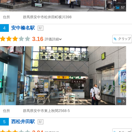
57
住所
群馬県安中市松井田町横川398
安中榛名駅
4
駅
3.16
クリップ
評価詳細
5
住所
群馬県安中市東上秋間2568-5
西松井田駅
5
駅