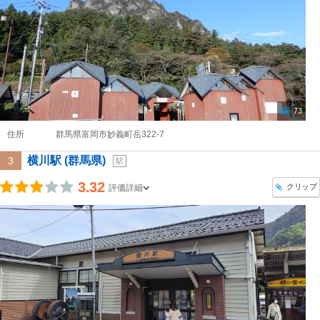
73
住所
群馬県富岡市妙義町岳322-7
横川駅 (群馬県)
3
駅
3.32
クリップ
評価詳細