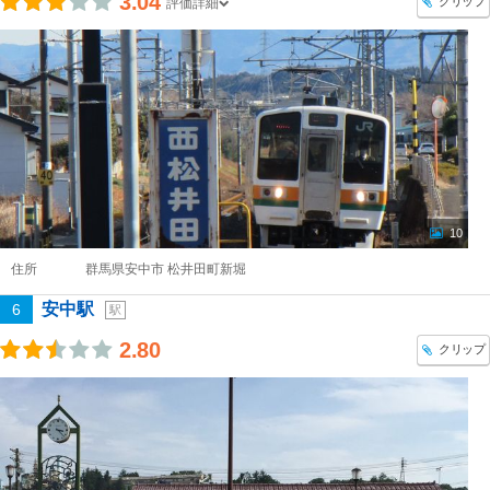
3.04
クリップ
評価詳細
10
住所
群馬県安中市 松井田町新堀
安中駅
6
駅
2.80
クリップ