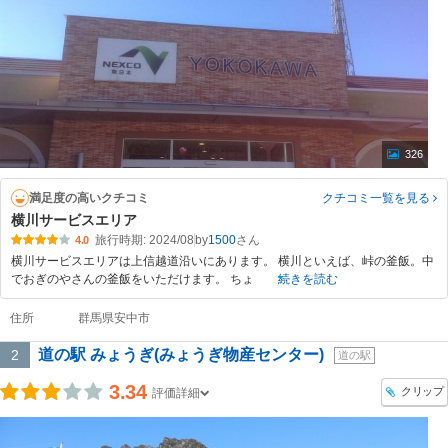
326
満足度の高いクチコミ
クチコミ一覧
を見る
横川サービスエリア
旅行時期: 2024/08
by
1500
4.0
横川サービスエリアは上信越道沿いにあります。 横川といえば、峠の釜飯。中
でおぎのやさんの釜飯をいただけます。 ちょ
続きを読む
住所
群馬県安中市
道の駅 みょうぎ(みょうぎ物産センター)
2
道の駅
3.34
クリップ
評価詳細