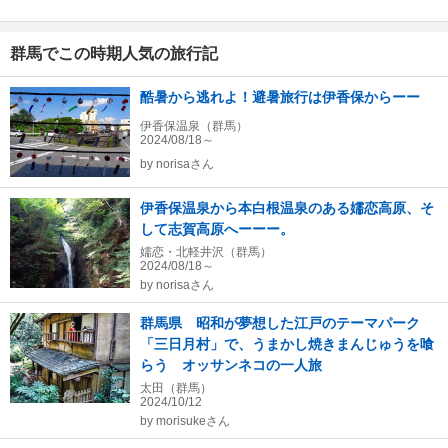
群馬でこの時期人気の旅行記
酷暑から逃れよ！避暑旅行は伊香保からーー
伊香保温泉（群馬）
2024/08/18～
by
norisaさん
伊香保温泉から本白根温泉のある嬬恋高原、そ
して志賀高原へーーー。
嬬恋・北軽井沢（群馬）
2024/08/18～
by
norisaさん
群馬県 昭和が夢想した江戸のテーマパーク
「三日月村」で、うまかし焼きまんじゅうを喰
らう オッサンネコの一人旅
太田（群馬）
2024/10/12
by
morisukeさん