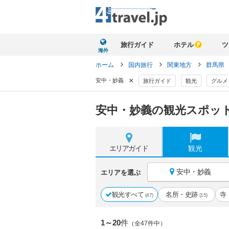
旅行ガイド
ホテル
ツ
海外
ホーム
国内旅行
関東地方
群馬県
×
安中・妙義
旅行ガイド
観光
グルメ
安中・妙義の観光スポット
エリア
ガイド
観光
安中・妙義
エリアを選ぶ
観光すべて
名所・史跡
寺
(47)
(15)
1～20
件
（全47件中）