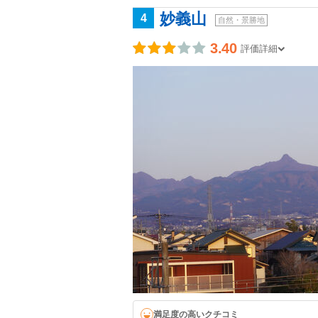
妙義山
4
自然・景勝地
3.40
評価詳細
満足度の高いクチコミ