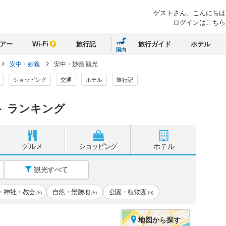
ゲストさん、
こんにちは
ログインはこちら
アー
Wi-Fi
旅行記
旅行ガイド
ホテル
国内
安中・妙義
安中・妙義 観光
ショッピング
交通
ホテル
旅行記
 ランキング
グルメ
ショッピング
ホテル
観光すべて
・神社・教会
自然・景勝地
公園・植物園
(8)
(8)
(6)
地図
から探す