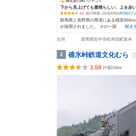
満足度の高いクチコミ
下から見上げても素晴らしい、上を歩
旅行時期: 2026/04
by
RON3
4.0
群馬県と長野県の県境にある標高956
が採用されました。 その一部
続き
住所
群馬県安中市松井田町坂本
碓氷峠鉄道文化むら
2
3.59
評価詳細