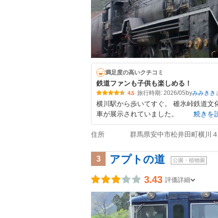
満足度の高いクチコミ
鉄道ファンも子供も楽しめる！
旅行時期: 2026/05
by
みみきき
4.5
横川駅から歩いてすぐ。 碓氷峠鉄道文
車が展示されていました。
続きを
住所
群馬県安中市松井田町横川４
アプトの道
3
公園・植物園
3.43
評価詳細