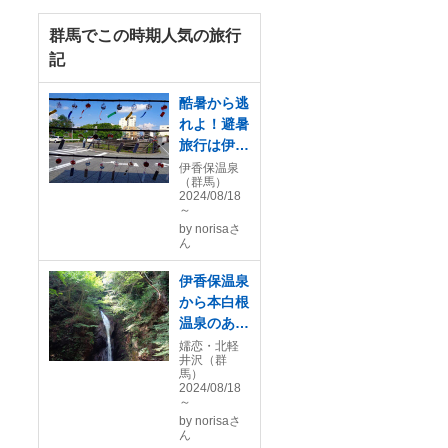
群馬でこの時期人気の旅行
記
酷暑から逃
れよ！避暑
旅行は伊香
保からーー
伊香保温泉
（群馬）
2024/08/18
～
by
norisaさ
ん
伊香保温泉
から本白根
温泉のある
嬬恋高原、
嬬恋・北軽
井沢（群
そして志賀
馬）
高原へーー
2024/08/18
～
ー。
by
norisaさ
ん