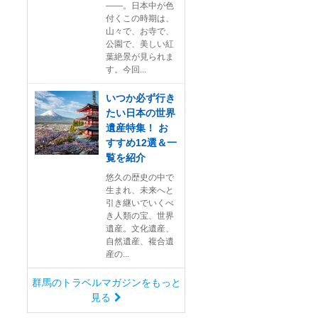
――。日本中が色
付くこの時期は、
山々で、お寺で、
公園で、美しい紅
葉絶景が見られま
す。今回...
いつか必ず行き
たい日本の世界
遺産特集！ お
すすめ12選＆一
覧を紹介
悠久の歴史の中で
生まれ、未来へと
引き継いでいくべ
き人類の宝、世界
遺産。文化遺産、
自然遺産、複合遺
産の...
群馬のトラベルマガジンをもっと
見る