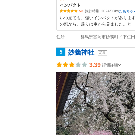
インパクト
旅行時期: 2024/03
by
たあちゃ
5.0
いつ見ても、強いインパクトがありま
の窓から、帰りは車から見ました。ど
住所
群馬県富岡市妙義町／下仁
妙義神社
5
花見
3.39
評価詳細