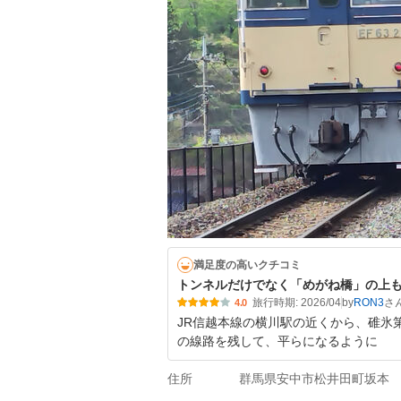
満足度の高いクチコミ
トンネルだけでなく「めがね橋」の上
旅行時期: 2026/04
by
RON3
4.0
JR信越本線の横川駅の近くから、碓氷
の線路を残して、平らになるように
住所
群馬県安中市松井田町坂本