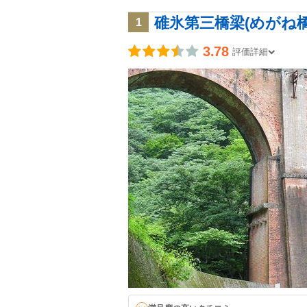
碓氷第三橋梁(めがね橋
1
3.78
評価詳細