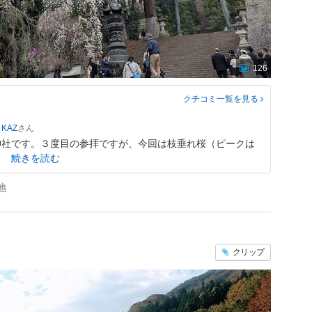
126
クチコミ一覧
を見る
 KAZ
神社です。３度目の参拝ですが、今回は枝垂れ桜（ピークは
続きを読む
地
クリップ