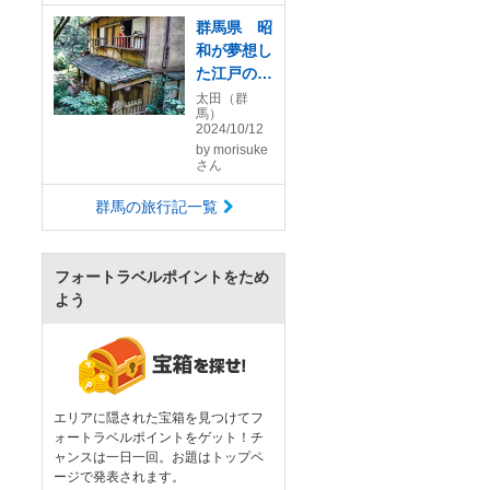
群馬県 昭
和が夢想し
た江戸のテ
ーマパーク
太田（群
馬）
「三日月
2024/10/12
村」で、う
by
morisuke
まかし焼き
さん
まんじゅう
群馬の旅行記一覧
を喰らう
オッサンネ
コの一人旅
フォートラベルポイントをため
よう
エリアに隠された宝箱を見つけてフ
ォートラベルポイントをゲット！チ
ャンスは一日一回。お題はトップペ
ージで発表されます。