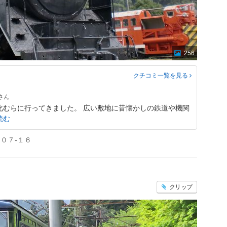
256
クチコミ一覧
を見る
化むらに行ってきました。 広い敷地に昔懐かしの鉄道や機関
読む
０７-１６
クリップ