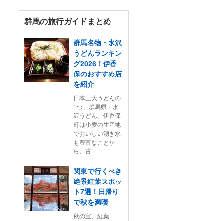
群馬の旅行ガイドまとめ
群馬名物・水沢
うどんランキン
グ2026！伊香
保のおすすめ店
を紹介
日本三大うどんの
1つ、群馬県・水
沢うどん。伊香保
町は小麦の生産地
でおいしい湧き水
も豊富なことか
ら、古...
関東で行くべき
絶景紅葉スポッ
ト7選！日帰り
で秋を満喫
秋の宝、紅葉