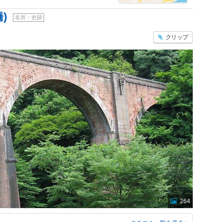
)
名所・史跡
クリップ
264