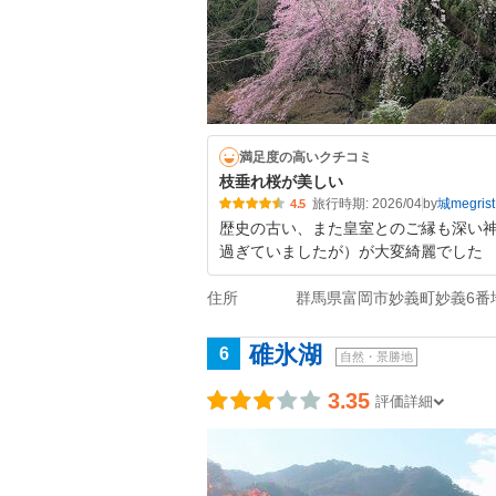
満足度の高いクチコミ
枝垂れ桜が美しい
旅行時期: 2026/04
by
城megrist
4.5
歴史の古い、また皇室とのご縁も深い
過ぎていましたが）が大変綺麗でした
住所
群馬県富岡市妙義町妙義6番
碓氷湖
6
自然・景勝地
3.35
評価詳細