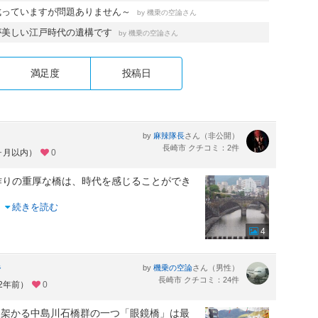
成っていますが問題ありません～
by
さん
機乗の空論
が美しい江戸時代の遺構です
by
さん
機乗の空論
満足度
投稿日
by
さん（非公開）
麻辣隊長
長崎市 クチコミ：2件
1ヶ月以内）
0
作りの重厚な橋は、時代を感じることができ
..
続きを読む
4
橋
by
さん（男性）
機乗の空論
長崎市 クチコミ：24件
約2年前）
0
に架かる中島川石橋群の一つ「眼鏡橋」は最