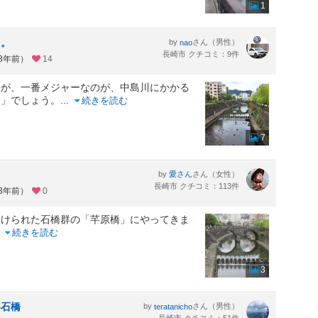
1
う。
by
さん（男性）
nao
長崎市 クチコミ：9件
約3年前）
14
が、一番メジャーなのが、中島川にかかる
橋」でしょう。
...
続きを読む
7
by
さん（女性）
愛さん
長崎市 クチコミ：113件
約3年前）
0
架けられた石橋群の「芊原橋」にやってきま
..
続きを読む
3
い石橋
by
さん（男性）
teratanicho
長崎市 クチコミ：51件