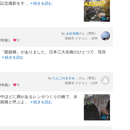
が記念撮影をす
...
続きを読む
8
by
さん（男性）
まめ夫婦
長崎市 クチコミ：32件
約2年前）
0
に「眼鏡橋」がありました。日本三大名橋のひとつで、現存
..
続きを読む
by
さん（男性）
たんごのますみちゃん
長崎市 クチコミ：11件
約2年前）
0
中ほどに脚があるレンガつくりの橋で、水
眼鏡橋と呼ぶよ
...
続きを読む
1