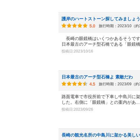
護岸のハートストーン探してみましょ
5.0
旅行時期：2023/10（
長崎の眼鏡橋はいくつかあるそうです
日本最古のアーチ型石橋である「眼鏡
投稿日:2023/10/16
日本最古のアーチ型石橋よ 素敵だわ
4.5
旅行時期：2023/09（
路面電車で市役所前で下車し中島川に
した。右側に「眼鏡橋」との案内があ
.
投稿日:2023/09/26
長崎の観光名所の中島川に架かる美し