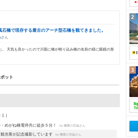
2
風石橋で現存する最古のアーチ型石橋を観てきました。
さん
o
た。 天気も良かったので川面に橋が映り込み橋の名前の様に眼鏡の形
3
スポット
コミ）
停・めがね橋電停共に徒歩５分！
by
さん
機乗の空論
に観光客が記念撮影しています
by
さん
機乗の空論