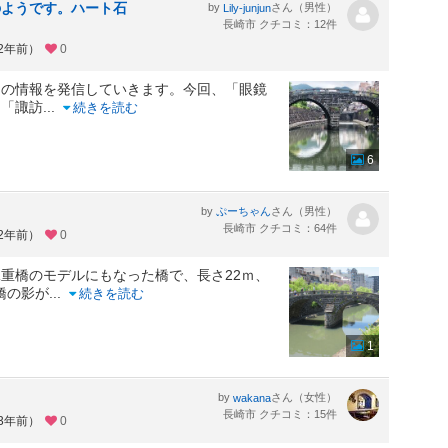
のようです。ハート石
by
さん（男性）
Lily-junjun
長崎市 クチコミ：12件
約2年前）
0
ての情報を発信していきます。今回、「眼鏡
。「諏訪
...
続きを読む
6
by
さん（男性）
ぷーちゃん
長崎市 クチコミ：64件
約2年前）
0
重橋のモデルにもなった橋で、長さ22ｍ、
橋の影が
...
続きを読む
1
by
さん（女性）
wakana
長崎市 クチコミ：15件
約3年前）
0