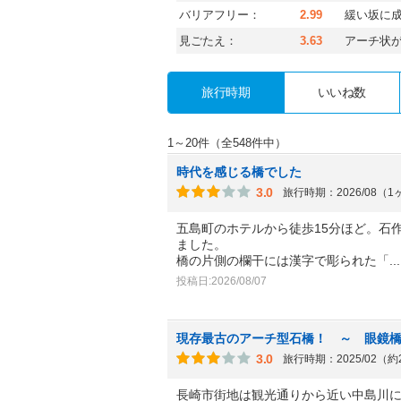
バリアフリー：
2.99
緩い坂に
見ごたえ：
3.63
アーチ状
旅行時期
いいね数
1～20件（全548件中）
時代を感じる橋でした
3.0
旅行時期：2026/08（
五島町のホテルから徒歩15分ほど。石
ました。
橋の片側の欄干には漢字で彫られた「
.
投稿日:2026/08/07
現存最古のアーチ型石橋！ ～ 眼鏡
3.0
旅行時期：2025/02（
長崎市街地は観光通りから近い中島川