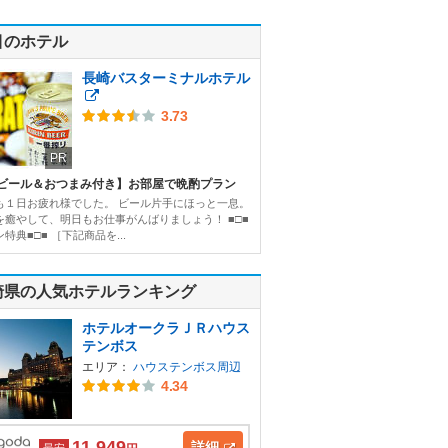
目のホテル
長崎バスターミナルホテル
3.73
PR
ビール＆おつまみ付き】お部屋で晩酌プラン
も１日お疲れ様でした。 ビール片手にほっと一息。
を癒やして、明日もお仕事がんばりましょう！ ■□■
特典■□■ ［下記商品を...
崎県の人気ホテルランキング
ホテルオークラＪＲハウス
テンボス
エリア：
ハウステンボス周辺
4.34
11,949
詳細
最安