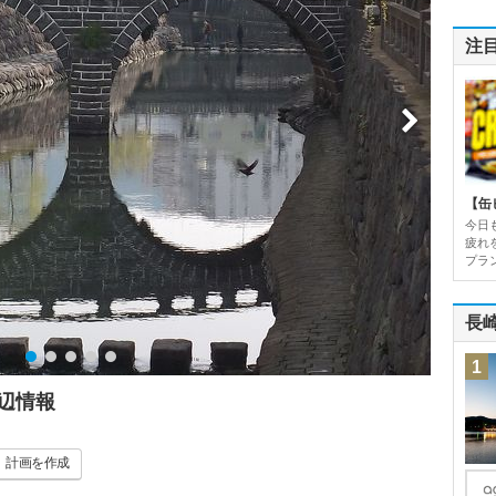
注
【缶
今日
疲れ
プラン
長
1
辺情報
計画
を作成