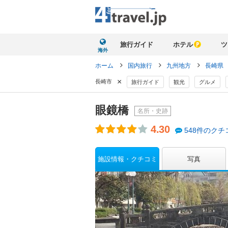
旅行ガイド
ホテル
ツ
海外
ホーム
国内旅行
九州地方
長崎県
×
長崎市
旅行ガイド
観光
グルメ
眼鏡橋
名所・史跡
4.30
548件のクチ
施設情報・クチコミ
写真