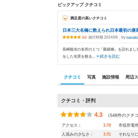
ピックアップ クチコミ
満足度の高いクチコミ
日本三大名橋に数えられ日本最初の唐
旅行時期 2024/06
by
nanak
5.0
長崎観光の名所の１つ「眼鏡橋」を訪れまし
続きを読む
をした光景を観る
...
クチコミ
写真
施設情報
周辺
クチコミ・評判
4.3
（548件のクチ
アクセス：
3.70
市役所電
人混みの少なさ：
3.51
それなり