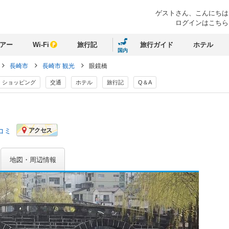
ゲストさん、
こんにちは
ログインはこちら
アー
Wi-Fi
旅行記
旅行ガイド
ホテル
国内
長崎市
長崎市 観光
眼鏡橋
ショッピング
交通
ホテル
旅行記
Q＆A
コミ
アクセス
地図・周辺情報