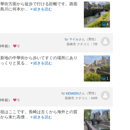
中華街方面から徒歩で行ける距離です。路面
中島川に何本か
...
続きを読む
4
by
さん（男性）
マイル
長崎市 クチコミ：7件
約3年前）
0
、新地の中華街から歩いてすぐの場所にあり
じっくりと見る
...
続きを読む
1
by
さん（男性）
KENKEN
長崎市 クチコミ：64件
約3年前）
0
元祖はここです。長崎は古くから海外との貿
国から来た高僧
...
続きを読む