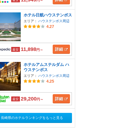
円～
ホテル日航ハウステンボス
エリア：
ハウステンボス周辺
4.27
11,898
詳細
最安
円～
ホテルアムステルダム ハ
ウステンボス
エリア：
ハウステンボス周辺
4.25
29,200
詳細
最安
円～
長崎県のホテルランキングをもっと見る