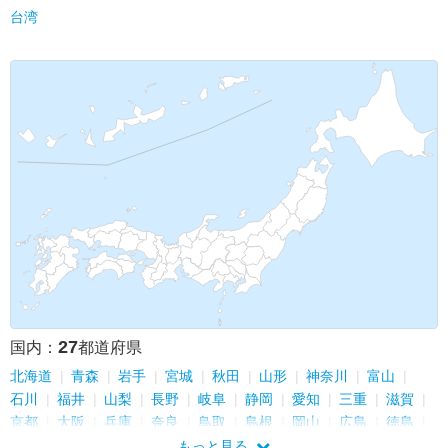
台湾
27
国内：
都道府県
北海道
青森
岩手
宮城
秋田
山形
神奈川
富山
石川
福井
山梨
長野
岐阜
静岡
愛知
三重
滋賀
京都
大阪
兵庫
奈良
鳥取
島根
岡山
広島
徳島
長崎
もっと見る