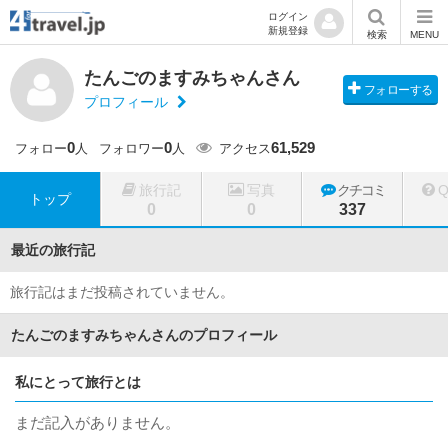
ログイン
新規登録
検索
MENU
たんごのますみちゃんさん
フォローする
プロフィール
0
0
61,529
フォロー
人
フォロワー
人
アクセス
旅行記
写真
クチコミ
トップ
0
0
337
最近の旅行記
旅行記はまだ投稿されていません。
たんごのますみちゃんさんのプロフィール
私にとって旅行とは
まだ記入がありません。