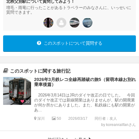
北秩父別駅について質問してみよう！
増毛・雨竜に行ったことがあるトラベラーのみなさんに、いっせいに
質問できます。
このスポットについて質問する
このスポットに関する旅行記
2026年3月鉄レコ全線再踏破の旅5（留萌本線お別れ
乗車後篇）
2026年3月14日はJRのダイヤ改正の日でした。 今回
のダイヤ改正では新線開業はありませんが、駅の開廃業
10
が何か所かにありました。また、私鉄線にも駅の開業が
あ...
深川
50
2026/03/17
同行者：友人
by koreanrailfanさん