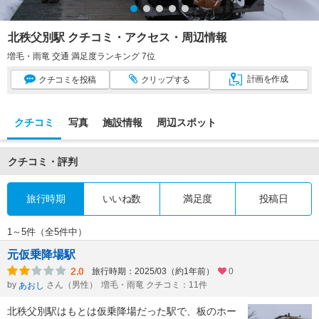
北秩父別駅 クチコミ・アクセス・周辺情報
増毛・雨竜 交通 満足度ランキング 7位
計画
を作成
クチコミ
を投稿
クリップ
する
クチコミ
写真
施設情報
周辺スポット
クチコミ・評判
旅行時期
いいね数
満足度
投稿日
1～5件（全5件中）
元仮乗降場駅
2.0
旅行時期：2025/03（約1年前）
0
by
さん（男性）
増毛・雨竜 クチコミ：11件
あおし
北秩父別駅はもとは仮乗降場だった駅で、板のホー