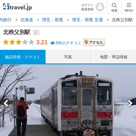
ログイン
新規登録
検索
MENU
内旅行
北海道
増毛・雨竜
増毛・雨竜 交通
北秩父別駅
北秩父別駅
駅
3.21
アクセス
5件のクチコミ
施設情報・クチコミ
写真
地図・周辺情報