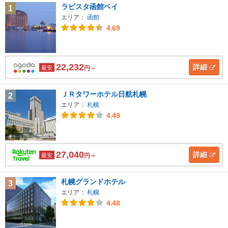
ラビスタ函館ベイ
1
エリア：
函館
4.69
22,232
詳細
最安
円～
ＪＲタワーホテル日航札幌
2
エリア：
札幌
4.49
27,040
詳細
最安
円～
札幌グランドホテル
3
エリア：
札幌
4.48