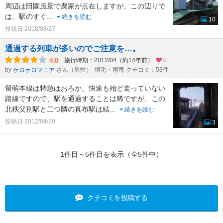
周辺は田園風景で農家が点在しますが、この辺りで
は、駅のすぐ
...
続きを読む
10
投稿日:2018/08/27
通過する列車が多いのでご注意を…。
4.0
旅行時期：2012/04（約14年前）
0
by
さん（男性）
増毛・雨竜 クチコミ：53件
ケロケロマニア
留萌本線は特急はおろか、快速も殆ど走っていない
路線ですので、駅を通過することは稀ですが、この
北秩父別駅と二つ隣の真布駅は結
...
続きを読む
投稿日:2012/04/20
3
1件目～5件目を表示（全5件中）
クチコミを投稿する