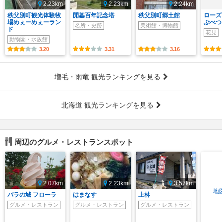
2.23km
2.23km
2.24km
秩父別町観光体験牧
開基百年記念塔
秩父別町郷土館
ローズ
場めぇーめぇーラン
ぷべつ
名所・史跡
美術館・博物館
ド
花見
動物園・水族館
3.20
3.31
3.16
増毛・雨竜 観光ランキングを見る
北海道 観光ランキングを見る
周辺のグルメ・レストランスポット
2.07km
2.23km
3.57km
地
バラの城 フローラ
はまなす
上林
グルメ・レストラン
グルメ・レストラン
グルメ・レストラン