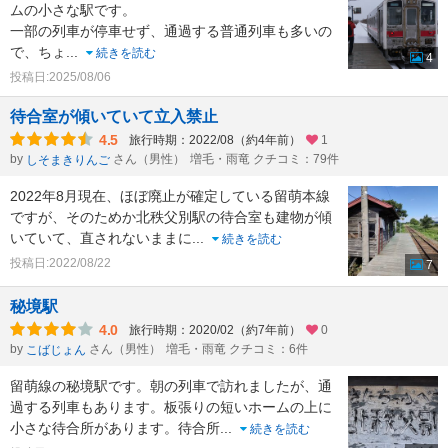
ムの小さな駅です。
一部の列車が停車せず、通過する普通列車も多いの
で、ちょ
...
続きを読む
4
投稿日:2025/08/06
待合室が傾いていて立入禁止
4.5
旅行時期：2022/08（約4年前）
1
by
さん（男性）
増毛・雨竜 クチコミ：79件
しそまきりんご
2022年8月現在、ほぼ廃止が確定している留萌本線
ですが、そのためか北秩父別駅の待合室も建物が傾
いていて、直されないままに
...
続きを読む
投稿日:2022/08/22
7
秘境駅
4.0
旅行時期：2020/02（約7年前）
0
by
さん（男性）
増毛・雨竜 クチコミ：6件
こばじょん
留萌線の秘境駅です。朝の列車で訪れましたが、通
過する列車もあります。板張りの短いホームの上に
小さな待合所があります。待合所
...
続きを読む