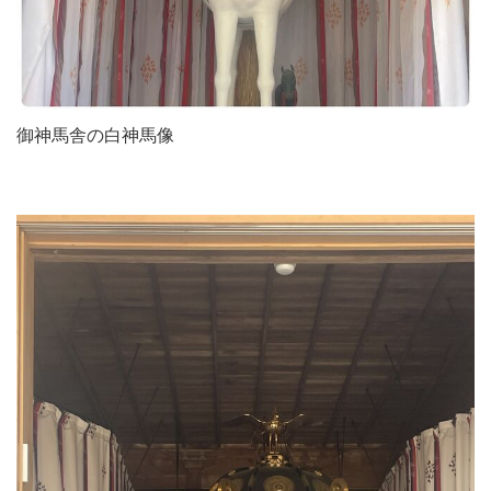
御神馬舎の白神馬像