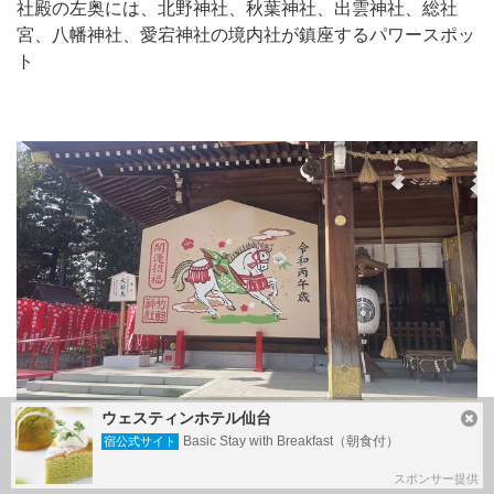
社殿の左奥には、北野神社、秋葉神社、出雲神社、総社
宮、八幡神社、愛宕神社の境内社が鎮座するパワースポッ
ト
ウェスティンホテル仙台
午年の大きな絵馬
Basic Stay with Breakfast（朝食付）
宿公式サイト
スポンサー提供