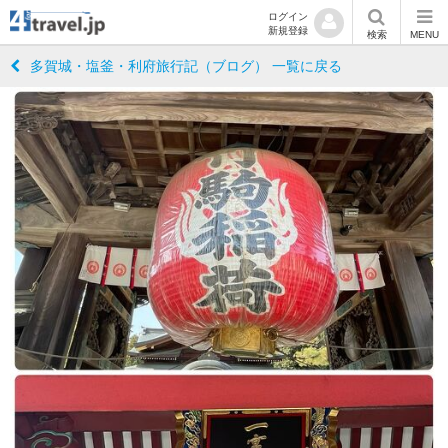
ログイン
新規登録
検索
MENU
多賀城・塩釜・利府旅行記（ブログ） 一覧に戻る