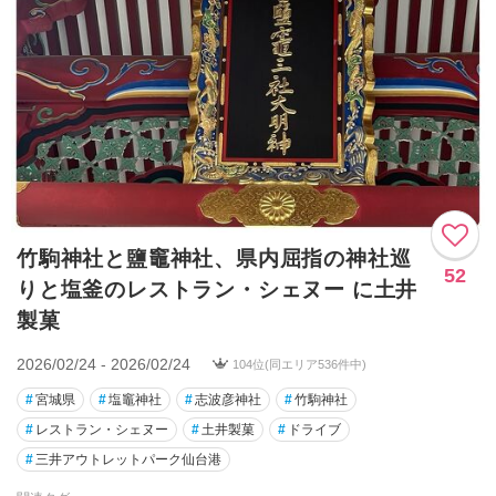
竹駒神社と鹽竈神社、県内屈指の神社巡
52
りと塩釜のレストラン・シェヌー に土井
製菓
2026/02/24 - 2026/02/24
104位(同エリア536件中)
#
宮城県
#
塩竈神社
#
志波彦神社
#
竹駒神社
#
レストラン・シェヌー
#
土井製菓
#
ドライブ
#
三井アウトレットパーク仙台港