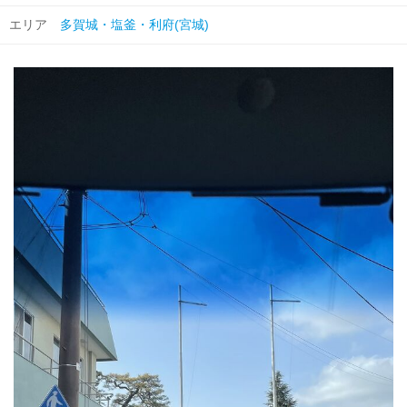
エリア
多賀城・塩釜・利府(宮城)