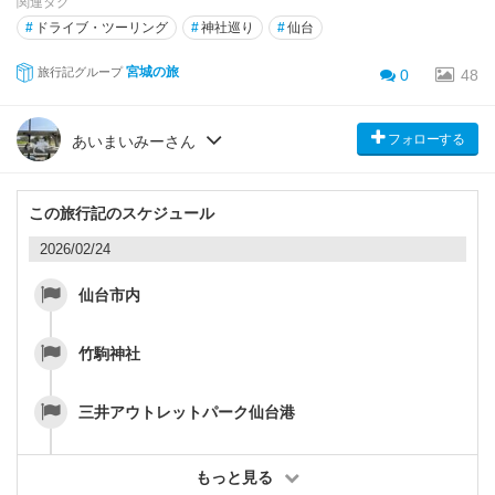
関連タグ
#
ドライブ・ツーリング
#
神社巡り
#
仙台
宮城の旅
旅行記グループ
0
48
フォローする
あいまいみーさん
この旅行記のスケジュール
2026/02/24
仙台市内
竹駒神社
三井アウトレットパーク仙台港
もっと見る