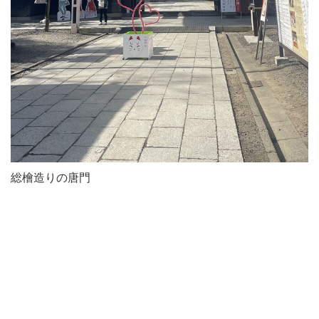
総檜造りの唐門