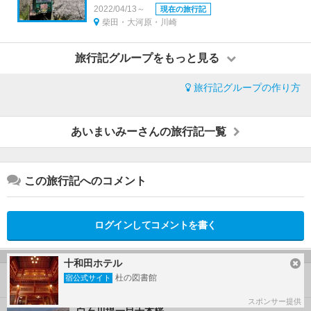
2022/04/13～
現在の旅行記
柴田・大河原・川崎
旅行記グループをもっと見る
旅行記グループの作り方
あいまいみーさんの旅行記一覧
この旅行記へのコメント
ログインしてコメントを書く
十和田ホテル
杜の図書館
宿公式サイト
この旅行で行ったスポット
スポンサー提供