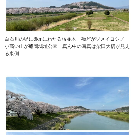
白石川の堤に8kmにわたる桜並木 殆どがソメイヨシノ
小高い山が船岡城址公園 真ん中の写真は柴田大橋が見え
る東側