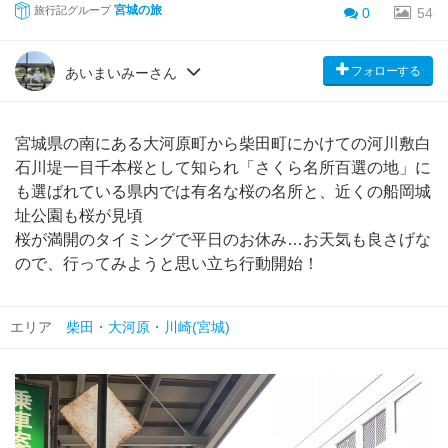
宮城の旅
旅行記グループ
0
54
フォローする
あいまいみーさん
宮城県の南にある大河原町から柴田町にかけての河川敷白
石川堤一目千本桜として知られ「さくら名所百選の地」に
も選ばれている県内では有名な桜の名所と、近くの船岡城
址公園も桜が見頃
桜が満開のタイミングで平日のお休み…お天気も良さげな
ので、行ってみようと思い立ち行動開始！
エリア
柴田・大河原・川崎(宮城)