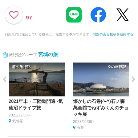
97
利用規約に違反している投稿は、報告する事ができます。
問題のある投稿を連絡する
宮城の旅
旅行記グループ
前の旅行記
次の旅行記
2021年末・三陸道開通~気
懐かしの石巻(^-^)石ノ森
仙沼ドライブ旅
萬画館でねずみくんのチョ
ッキ展
2021/12/30～
気仙沼
2023/01/08～
石巻