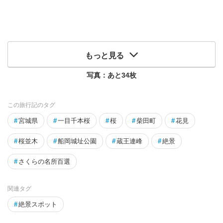
もっと見る
写真：あと
34
枚
この旅行記のタグ
#
宮城県
#
一目千本桜
#
桜
#
柴田町
#
花見
#
桜並木
#
船岡城址公園
#
蔵王連峰
#
絶景
#
さくらの名所百選
関連タグ
#
絶景スポット