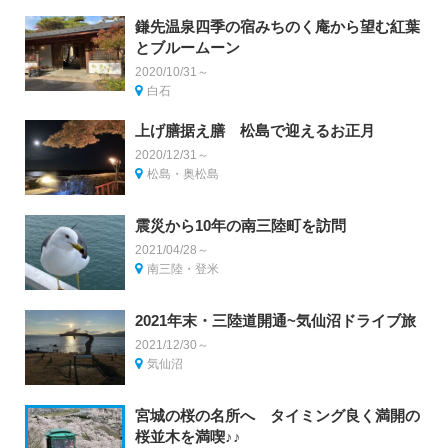
鎌先温泉四季の宿みちのく庵から望む紅葉
とブルームーン
2020/10/31～
白石
上げ膳据え膳 松島で迎えるお正月
2020/12/31～
松島・奥松島
震災から10年の南三陸町を訪問
2021/04/28～
南三陸・登米
2021年末・三陸道開通~気仙沼ドライブ旅
2021/12/30～
気仙沼
宮城の桜の名所へ タイミング良く満開の
桜並木を満喫♪♪