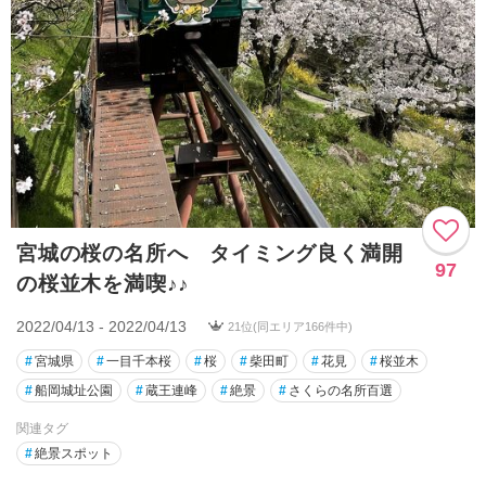
宮城の桜の名所へ タイミング良く満開
97
の桜並木を満喫♪♪
2022/04/13 - 2022/04/13
21位(同エリア166件中)
#
宮城県
#
一目千本桜
#
桜
#
柴田町
#
花見
#
桜並木
#
船岡城址公園
#
蔵王連峰
#
絶景
#
さくらの名所百選
関連タグ
#
絶景スポット