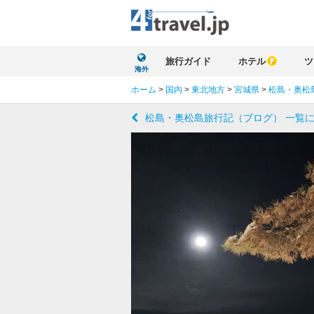
旅行ガイド
ホテル
ツ
海外
ホーム
>
国内
>
東北地方
>
宮城県
>
松島・奥松
松島・奥松島旅行記（ブログ） 一覧