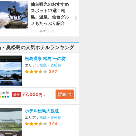
仙台観光のおすすめ
スポット17選！松
島、温泉、仙台グル
メもたっぷり紹介
トラベルマガジン
島・奥松島の人気ホテルランキング
松島温泉 松島 一の坊
エリア：
松島・奥松島
3.97
77,000
詳細
最安
円～
ホテル松島大観荘
エリア：
松島・奥松島
3.94