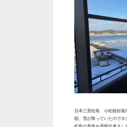
日本三景松島 小松館好風
朝、雪が降っていたのでホ
松島の景色を堪能出来まし