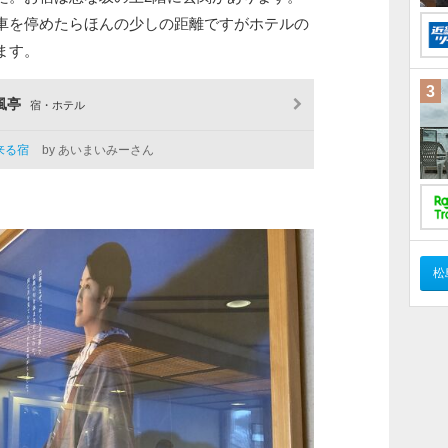
車を停めたらほんの少しの距離ですがホテルの
ます。
3
風亭
宿・ホテル
来る宿
by あいまいみーさん
松