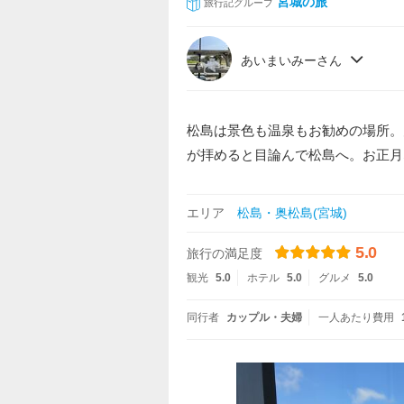
宮城の旅
旅行記グループ
あいまいみーさん
松島は景色も温泉もお勧めの場所。
が拝めると目論んで松島へ。お正月
エリア
松島・奥松島(宮城)
5.0
旅行の満足度
観光
5.0
ホテル
5.0
グルメ
5.0
同行者
カップル・夫婦
一人あたり費用