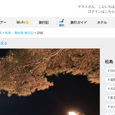
ゲストさん、
こんにちは
ログインはこちら
アー
Wi-Fi
旅行記
旅行ガイド
ホテル
国内
島
>
松島・奥松島 旅行記
>
詳細
に戻る
松島
#
日
#
遊
#
大
#
多
#
せ