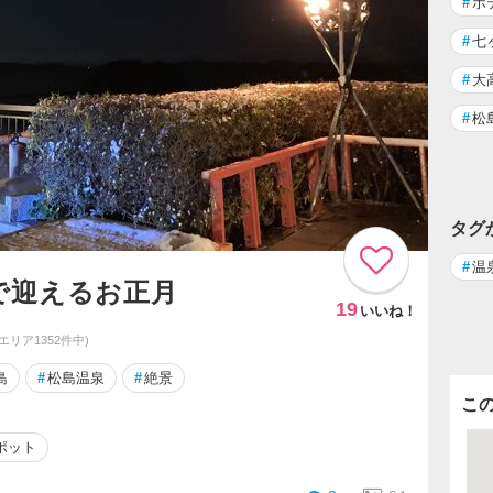
#
ホ
#
七
#
大
#
松
タグ
#
温
で迎えるお正月
19
いいね！
同エリア1352件中)
島
#
松島温泉
#
絶景
こ
ポット