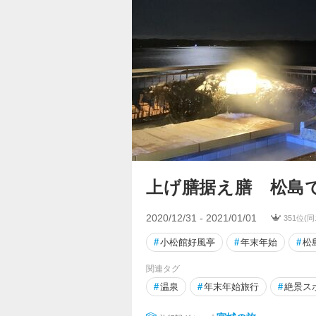
上げ膳据え膳 松島
2020/12/31 - 2021/01/01
351位(
#
小松館好風亭
#
年末年始
#
松
関連タグ
#
温泉
#
年末年始旅行
#
絶景ス