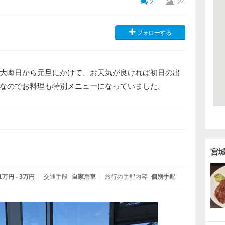
2
24
フォローする
大晦日から元旦にかけて、お天気が良ければ初日の出
なのでお料理も特別メニューになっていました。
宮
1万円 - 3万円
交通手段
自家用車
旅行の手配内容
個別手配