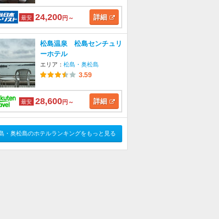
24,200
詳細
最安
円～
松島温泉 松島センチュリ
ーホテル
エリア：
松島・奥松島
3.59
28,600
詳細
最安
円～
島・奥松島のホテルランキングをもっと見る