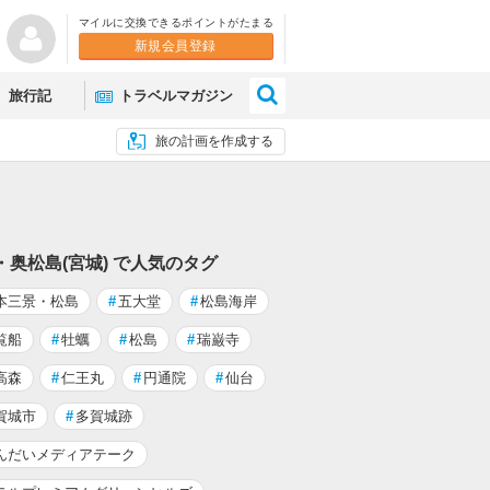
マイルに交換できるポイントがたまる
新規会員登録
×
旅行記
トラベルマガジン
旅の計画を作成する
・奥松島(宮城) で人気のタグ
本三景・松島
#
五大堂
#
松島海岸
覧船
#
牡蠣
#
松島
#
瑞巌寺
高森
#
仁王丸
#
円通院
#
仙台
賀城市
#
多賀城跡
んだいメディアテーク