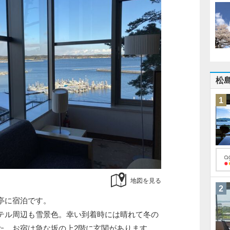
松
1
地図を見る
2
亭に宿泊です。
テル周辺も雪景色。幸い到着時には晴れて冬の
た。お宿は急な坂の上2階に玄関があります。