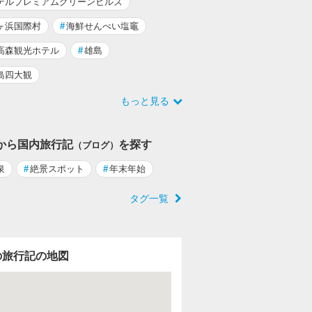
テルプレミアムグリーンヒルズ
ヶ浜国際村
#
海鮮せんべい塩竈
高森観光ホテル
#
雄島
島四大観
もっと見る
から国内旅行記
を探す
（ブログ）
泉
#
絶景スポット
#
年末年始
タグ一覧
の旅行記の地図