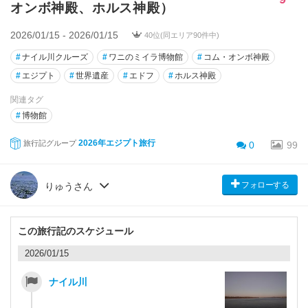
オンボ神殿、ホルス神殿）
2026/01/15 - 2026/01/15
40位(同エリア90件中)
#
ナイル川クルーズ
#
ワニのミイラ博物館
#
コム・オンボ神殿
#
エジプト
#
世界遺産
#
エドフ
#
ホルス神殿
関連タグ
#
博物館
2026年エジプト旅行
旅行記グループ
0
99
フォローする
りゅうさん
この旅行記のスケジュール
2026/01/15
ナイル川