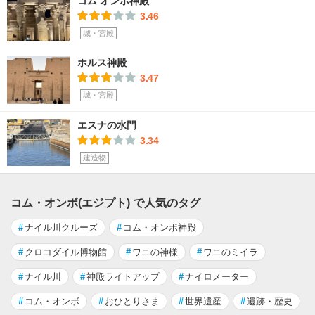
コム オンボ神殿
3.46
城・宮殿
ホルス神殿
3.47
城・宮殿
エスナの水門
3.34
建造物
コム・オンボ(エジプト) で人気のタグ
#
ナイル川クルーズ
#
コム・オンボ神殿
#
クロコダイル博物館
#
ワニの神様
#
ワニのミイラ
#
ナイル川
#
神殿ライトアップ
#
ナイロメーター
#
コム・オンボ
#
おひとりさま
#
世界遺産
#
遺跡・歴史