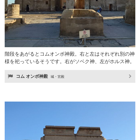
階段をあがるとコムオンボ神殿。右と左はそれぞれ別の神
様を祀っているそうです。右がソベク神、左がホルス神。
コム オンボ神殿
城・宮殿