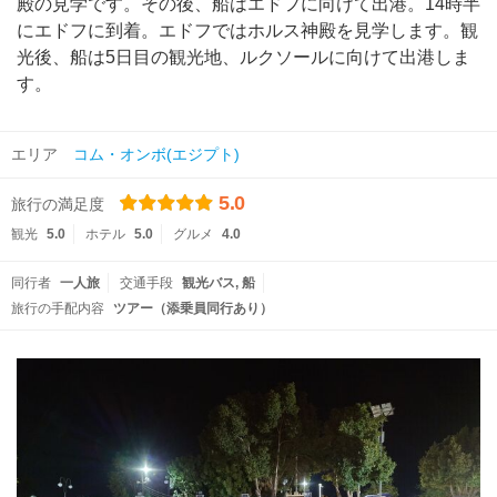
殿の見学です。その後、船はエドフに向けて出港。14時半
にエドフに到着。エドフではホルス神殿を見学します。観
光後、船は5日目の観光地、ルクソールに向けて出港しま
す。
エリア
コム・オンボ(エジプト)
5.0
旅行の満足度
観光
5.0
ホテル
5.0
グルメ
4.0
同行者
一人旅
交通手段
観光バス
船
旅行の手配内容
ツアー（添乗員同行あり）