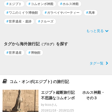
#
エジプト
#
コムオンボ神殿
#
ホルス神殿
#
ワニのミイラ博物館
#
ガラベイヤパーティー
#
馬車
#
世界遺産・遺跡
#
クルーズ
もっと見る
タグから海外旅行記
を探す
（ブログ）
#
世界遺産
#
博物館
タグ一覧
コム・オンボ(エジプト) の旅行記
エジプト縦断旅行記 ホルス神殿・
不思議なコムオンボ その３
by liccoさん
2018/11/18 - 2018/11/25