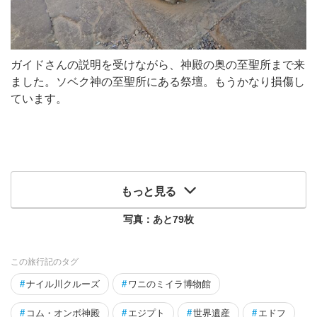
ガイドさんの説明を受けながら、神殿の奥の至聖所まで来
ました。ソベク神の至聖所にある祭壇。もうかなり損傷し
ています。
もっと見る
写真：あと
79
枚
この旅行記のタグ
#
ナイル川クルーズ
#
ワニのミイラ博物館
#
コム・オンボ神殿
#
エジプト
#
世界遺産
#
エドフ