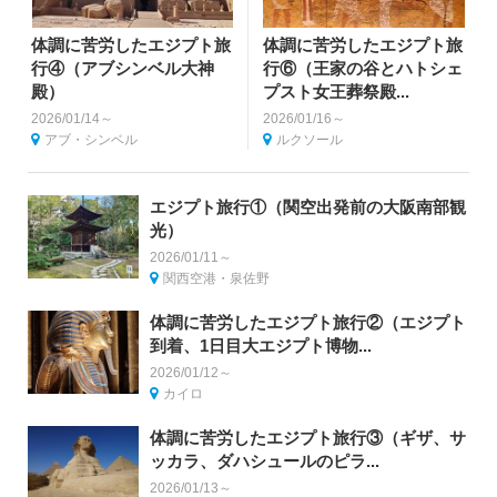
体調に苦労したエジプト旅
体調に苦労したエジプト旅
行④（アブシンベル大神
行⑥（王家の谷とハトシェ
殿）
プスト女王葬祭殿...
2026/01/14～
2026/01/16～
アブ・シンベル
ルクソール
エジプト旅行①（関空出発前の大阪南部観
光）
2026/01/11～
関西空港・泉佐野
体調に苦労したエジプト旅行②（エジプト
到着、1日目大エジプト博物...
2026/01/12～
カイロ
体調に苦労したエジプト旅行③（ギザ、サ
ッカラ、ダハシュールのピラ...
2026/01/13～