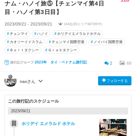
ナム・ハノイ旅⑤【チェンマイ第4日
目・ハノイ第3日目】
2023/09/21 - 2023/09/21
144位(同エリア4873件中)
#
チェンマイ
#
ハノイ
#
ホリデイエメラルドホテル
#
カオソーイイスラム
#
チェンマイ国際空港
#
ノイバイ国際空港
#
Ｂｏｌｔタクシー
#
Ｇｒａｂタクシー
2023年 タイ・ベトナム旅行記
旅行記グループ
2
68
フォローする
naoさん
この旅行記のスケジュール
2023/09/21
ホリデイ エメラルド ホテル