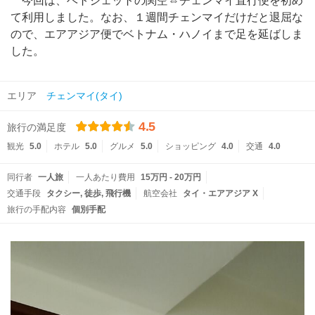
今回は、ベトジェットの関空⇔チェンマイ直行便を初め
て利用しました。なお、１週間チェンマイだけだと退屈な
ので、エアアジア便でベトナム・ハノイまで足を延ばしま
した。
エリア
チェンマイ(タイ)
4.5
旅行の満足度
観光
5.0
ホテル
5.0
グルメ
5.0
ショッピング
4.0
交通
4.0
同行者
一人旅
一人あたり費用
15万円 - 20万円
交通手段
タクシー
徒歩
飛行機
航空会社
タイ・エアアジア X
旅行の手配内容
個別手配