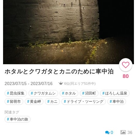
ホタルとクワガタとカニのために車中泊
80
2023/07/15 - 2023/07/16
6位(同エリア51件中)
#
昆虫採集
#
クワガタムシ
#
ホタル
#
沼田町
#
ほろしん温泉
#
留萌市
#
黄金岬
#
カニ
#
ドライブ・ツーリング
#
車中泊
関連タグ
#
車中泊の旅
0
36