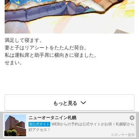
満足して寝ます。
妻と子はリアシートをたたんだ荷台。
私は運転席と助手席に横向きに寝ました。
せまい。
もっと見る
写真：あと
16
枚
ニューオータニイン札幌
WEBからの予約は公式サイトがお得！札幌駅から
宿公式サイト
好アクセス！
この旅行記のタグ
スポンサー提供