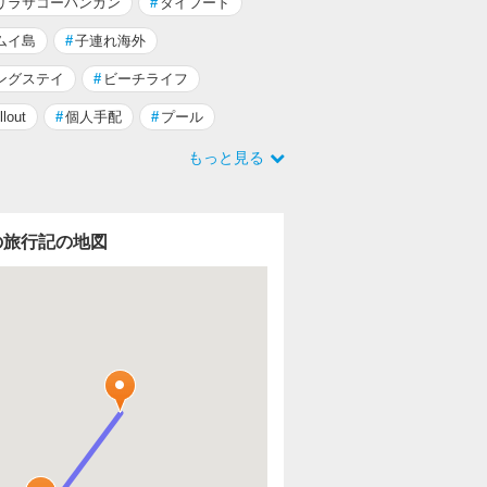
リラサコーパンガン
#
タイフード
ムイ島
#
子連れ海外
ングステイ
#
ビーチライフ
llout
#
個人手配
#
プール
もっと見る
の旅行記の地図