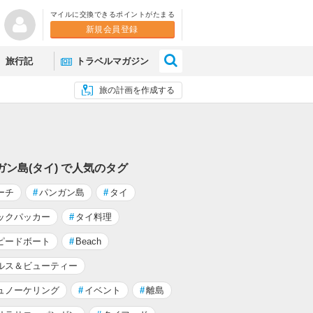
マイルに交換できるポイントがたまる
新規会員登録
×
旅行記
トラベルマガジン
旅の計画を作成する
ガン島(タイ) で人気のタグ
ーチ
#
パンガン島
#
タイ
ックパッカー
#
タイ料理
ピードボート
#
Beach
ルス＆ビューティー
ュノーケリング
#
イベント
#
離島