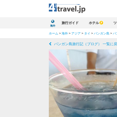
旅行ガイド
ホテル
ツ
海外
ホーム
>
海外
>
アジア
>
タイ
>
パンガン島
>
パ
パンガン島旅行記（ブログ） 一覧に