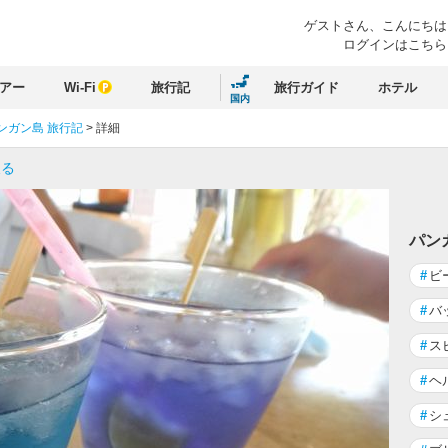
ゲストさん、
こんにちは
ログインはこちら
アー
Wi-Fi
旅行記
旅行ガイド
ホテル
国内
ンガン島 旅行記
>
詳細
戻る
パン
#
ビ
#
バ
#
ス
#
ヘ
#
シ