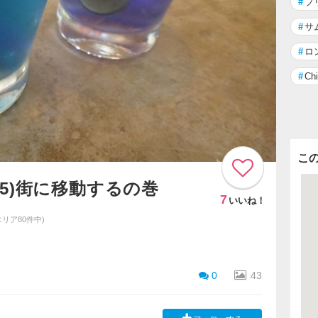
#
ブ
#
サ
#
ロ
#
Chi
こ
5)街に移動するの巻
7
いいね！
エリア80件中)
0
43