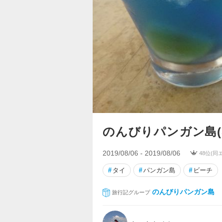
のんびりパンガン島(
2019/08/06 - 2019/08/06
48位(同
#
タイ
#
パンガン島
#
ビーチ
のんびりパンガン島
旅行記グループ