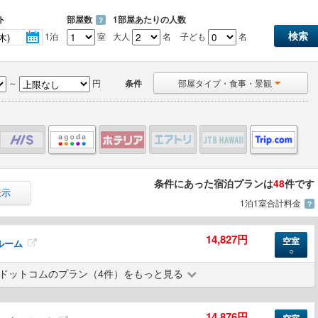
ト
部屋数
1部屋あたりの人数
？
1泊
室
大人
名
子ども
名
～
円
条件
部屋タイプ・食事・景観
条件にあった宿泊プランは
48
件です
表示
1泊1室合計料金
？
14,827円
空室
ルーム
○
ドットコムのプラン（4件）をもっと見る
14,876円