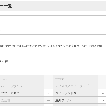
ー一覧
ト
別途ご利用代金と事前の予約が必要な場合がありますので必ず直接ホテルにご確認をお願
フ不在
スパ
―
サウナ
―
バー・ラウンジ
―
ディスコ／ナイトクラブ
―
ツアーデスク
○
コインランドリー
○
宴会場
―
屋外プール
○