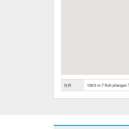
住所
106/3 m.7 Koh phangan 