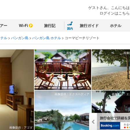
ゲストさん、こんにちは
ログインはこちら
アー
Wi-Fi
旅行記
旅行ガイド
ホテル
国内
ホテル
>
パンガン島
>
パンガン島 ホテル
>
コーマビーチリゾート
画像提供：アゴダ
画像
画像提供：エクスペディア
画像提供：エ
旅行会社で詳細を
画像提供：アゴダ