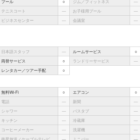
プール
○
ジム／フィットネス
―
テニスコート
―
お子様用プール
―
ビジネスセンター
―
会議室
―
日本語スタッフ
―
ルームサービス
○
両替サービス
○
ランドリーサービス
―
レンタカー／ツアー手配
○
無料Wi-Fi
○
エアコン
○
電話
―
新聞
―
シャワー
―
バスタブ
―
キッチン
―
冷蔵庫
―
コーヒーメーカー
―
洗濯機
―
衛星放送／ケーブルテレビ
―
ミニバー
―