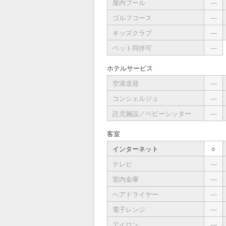
屋内プール
―
ゴルフコース
―
キッズクラブ
―
ペット同伴可
―
ホテルサービス
空港送迎
―
コンシェルジュ
―
託児施設／ベビーシッター
―
客室
インターネット
○
テレビ
―
室内金庫
―
ヘアドライヤー
―
電子レンジ
―
アイロン
―