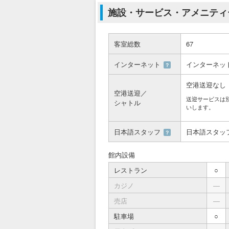
施設・サービス・アメニティ
客室総数
67
インターネット
インターネッ
？
空港送迎なし
空港送迎／
送迎サービスは
シャトル
いします。
日本語スタッフ
日本語スタッ
？
館内設備
レストラン
○
カジノ
―
売店
―
駐車場
○