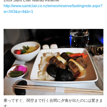
2009 Saint Clair Wairau Reserve
http://www.saintclair.co.nz/wines/reserve/tastingnote.aspx?
w=343&a=4&b=1
乗ってすぐ、関空まで行く合間に夕食が出たのには驚きま
す。