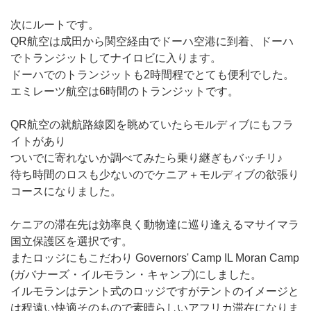
次にルートです。
QR航空は成田から関空経由でドーハ空港に到着、ドーハ
でトランジットしてナイロビに入ります。
ドーハでのトランジットも2時間程でとても便利でした。
エミレーツ航空は6時間のトランジットです。
QR航空の就航路線図を眺めていたらモルディブにもフラ
イトがあり
ついでに寄れないか調べてみたら乗り継ぎもバッチリ♪
待ち時間のロスも少ないのでケニア＋モルディブの欲張り
コースになりました。
ケニアの滞在先は効率良く動物達に巡り逢えるマサイマラ
国立保護区を選択です。
またロッジにもこだわり Governors' Camp IL Moran Camp
(ガバナーズ・イルモラン・キャンプ)にしました。
イルモランはテント式のロッジですがテントのイメージと
は程遠い快適そのもので素晴らしいアフリカ滞在になりま