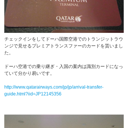
チェックインをしてドーハ国際空港でのトランジットラウ
ンジで見せるプレミアトランスファーのカードを貰いまし
た。
ドーハ空港での乗り継ぎ・入国の案内は識別カードになっ
ていて分かり易いです。
http://www.qatarairways.com/jp/jp/arrival-transfer-
guide.html?iid=JP12145356