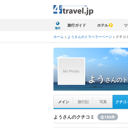
旅行ガイド
ホテル
ツ
海外
ホーム
>
ようさんのトラベラーページ
>
クチコ
よう
さんのト
メイン
旅行記
写真
クチコ
ようさんのクチコミ
全189件