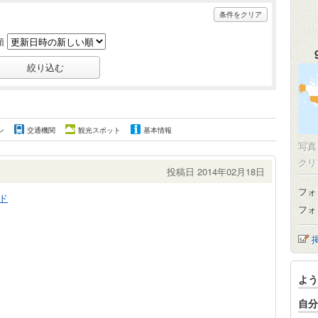
条件をクリア
順
ン
交通機関
観光スポット
基本情報
写
クリ
投稿日 2014年02月18日
フォ
ド
フォ
よう
自分