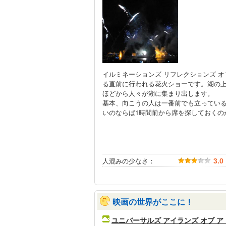
イルミネーションズ リフレクションズ オ
る直前に行われる花火ショーです。湖の上
ほどから人々が湖に集まり出します。
基本、向こうの人は一番前でも立ってい
いのならば1時間前から席を探しておくの
人混みの少なさ：
3.0
映画の世界がここに！
ユニバーサルズ アイランズ オブ 