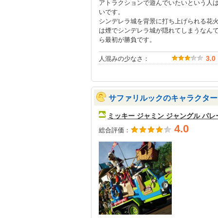
アトラクションで遊んでいたいという人
いです。
シンデレラ城を背景に打ち上げられる花
は煙でシンデレラ城が隠れてしまうなん
ら最初が勝負です。
人混みの少なさ：
3.0
サファリルックのキャラクター
ミッキー ジャミン ジャングル パレ
4.0
総合評価：