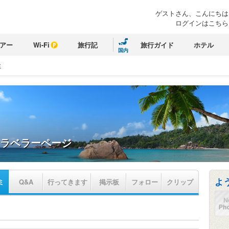
ゲストさん、こんにちは
ログインはこちら
アー
Wi-Fi
旅行記
旅行ガイド
ホテル
国内
ミ
ラベラーページ
よ
ミ
Q&A
行ってきます
掲示板
フォロー
クリップ