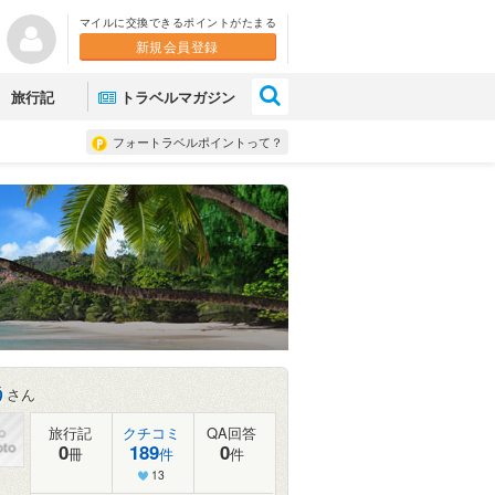
マイルに交換できるポイントがたまる
新規会員登録
×
旅行記
トラベルマガジン
フォートラベルポイントって？
う
さん
旅行記
クチコミ
QA回答
0
189
0
冊
件
件
13