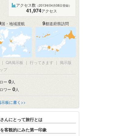
アクセス数
（2013年04月08日登録）
41,974
アクセス
9
9
国・地域渡航
都道府県訪問
真
|
QA掲示板
|
行ってきます
|
掲示版
ップ
0
ロー
人
0
ロワー
人
掲示板に書く>>
さんにとって旅行とは
を客観的にみた第一印象