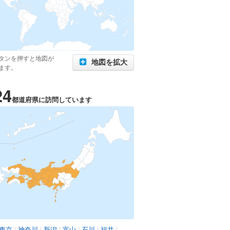
タンを押すと地図が
地図を拡大
ます。
24
都道府県に訪問しています
東京
|
神奈川
|
新潟
|
富山
|
石川
|
福井
|