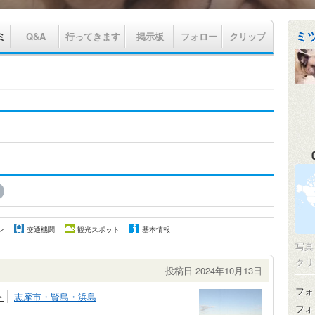
ミ
ミ
Q&A
行ってきます
掲示板
フォロー
クリップ
ン
交通機関
観光スポット
基本情報
写
クリ
投稿日 2024年10月13日
フォ
ト
志摩市・賢島・浜島
フォ