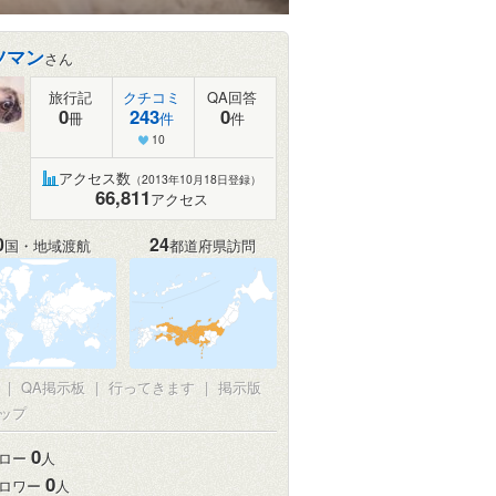
ツマン
さん
旅行記
クチコミ
QA回答
0
243
0
冊
件
件
10
アクセス数
（2013年10月18日登録）
66,811
アクセス
0
24
国・地域渡航
都道府県訪問
真
|
QA掲示板
|
行ってきます
|
掲示版
ップ
0
ロー
人
0
ロワー
人