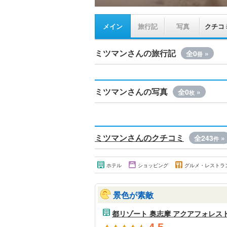
メイン
旅行記
写真
クチコ
ミツマンさんの旅行記
全0
»
冊
ミツマンさんの写真
全0
»
枚
ミツマンさんのクチコミ
全243
»
件
ホテル
ショッピング
グルメ・レストラ
景色が素敵
都リゾート 奥志摩 アクアフォレス