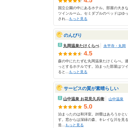
4.5
国立公園の中にあるホテル。部屋の大き
ツインルーム。セミダブルのベッドはゆ
され...
もっと見る
のんびり
丸岡温泉たけくらべ
永平寺・丸岡
4.5
森の中にたたずむ丸岡温泉たけくらべ。
っとするホテルです。泊まった部屋はツ
ると...
もっと見る
サービスの質が素晴らしい
山中温泉 お花見久兵衛
山中温泉
5.0
泊まったのは和洋室。20畳はあろうかと
す。窓からは深緑の森、キレイな川を見
造...
もっと見る