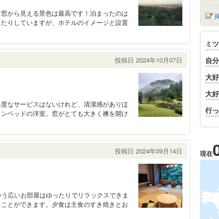
な窓から見える景色は最高です！泊まったのは
ったりしていますが、ホテルのイメージと設置
ミツ
投稿日 2024年10月07日
自分
大好
大好
過度なサービスはないけれど、清潔感がありほ
行っ
インベッドの洋室。窓がとても大きく襖を開け
投稿日 2024年09月14日
現在
いう広いお部屋はゆったりでリラックスできま
ることができます。夕食は主食のすき焼きとお