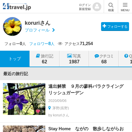
ログイン
新規登録
検索
MENU
koruriさん
フォローする
プロフィール
0
8
71,254
フォロー
人
フォロワー
人
アクセス
旅行記
写真
クチコミ
トップ
62
1987
68
最近の旅行記
遠出解禁 ９月の蓼科バラクライング
リッシュガーデン
2020/09/06
茅野(長野)
9
by koruriさん
Stay Home ながの 散歩しながらお