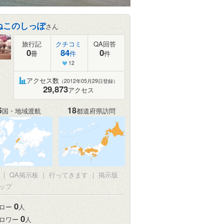
ねこのしっぽ
さん
旅行記
クチコミ
QA回答
0
84
0
冊
件
件
12
アクセス数
（2012年05月29日登録）
29,873
アクセス
6
18
国・地域渡航
都道府県訪問
真
|
QA掲示板
|
行ってきます
|
掲示版
ップ
0
ロー
人
0
ロワー
人