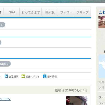
こ
ミ
Q&A
行ってきます
掲示板
フォロー
クリップ
»
84
»
件
ン
交通機関
観光スポット
基本情報
写
クリ
投稿日 2026年04月14日
フォ
バーデン
フォ