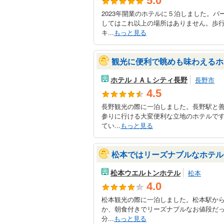
5.0
2023年開業のホテルに５泊しました。
してはこれ以上の場所はありません。歩
キ...
もっと見る
観光に便利で眺めも味わえるホ
ホテルＪＡＬシティ長野
長野市
4.5
長野観光の際に一泊しました。長野駅と
参りに行ける大変便利な立地のホテルで
てい...
もっと見る
松本ではリーズナブルなホテル
松本ウエルトンホテル
松本
4.0
松本観光の際に一泊しました。松本駅から
か、朝食付きでリーズナブルなお値段だ
分...
もっと見る