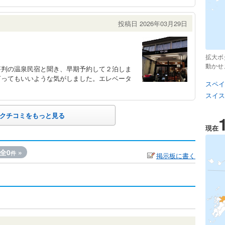
投稿日 2026年03月29日
拡大ボ
動かせ
評判の温泉民宿と聞き、早期予約して２泊しま
言ってもいいような気がしました。エレベータ
スペイ
スイス
クチコミをもっと見る
現在
全0
»
件
掲示板に書く