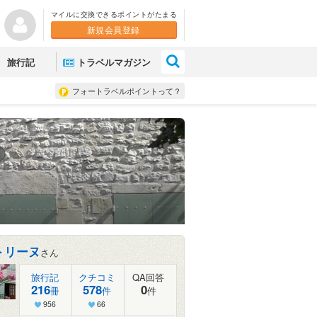
マイルに交換できるポイントがたまる
新規会員登録
×
旅行記
トラベルマガジン
フォートラベルポイントって？
トリーヌ
さん
旅行記
クチコミ
QA回答
216
578
0
冊
件
件
956
66