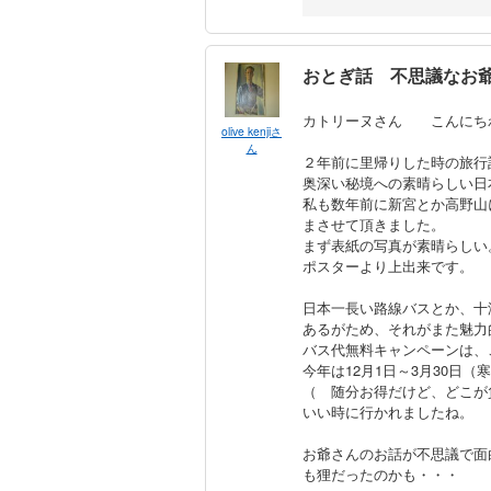
おとぎ話 不思議なお
カトリーヌさん こんにち
olive kenjiさ
ん
２年前に里帰りした時の旅行
奥深い秘境への素晴らしい日
私も数年前に新宮とか高野山
まさせて頂きました。
まず表紙の写真が素晴らしい
ポスターより上出来です。
日本一長い路線バスとか、十
あるがため、それがまた魅力
バス代無料キャンペーンは、
今年は12月1日～3月30日（
（ 随分お得だけど、どこが
いい時に行かれましたね。
お爺さんのお話が不思議で面
も狸だったのかも・・・