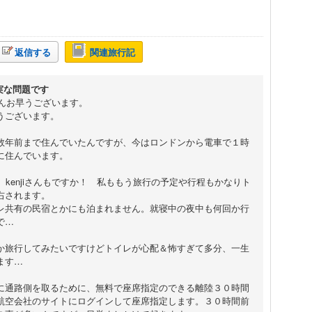
返信する
関連旅行記
切実な問題です
njiさんお早うございます。
うございます。
数年前まで住んでいたんですが、今はロンドンから電車で１時
に住んでいます。
ve kenjiさんもですか！ 私ももう旅行の予定や行程もかなりト
右されます。
レ共有の民宿とかにも泊まれません。就寝中の夜中も何回か行
で…
か旅行してみたいですけどトイレが心配＆怖すぎて多分、一生
ます…
に通路側を取るために、無料で座席指定のできる離陸３０時間
航空会社のサイトにログインして座席指定します。３０時間前