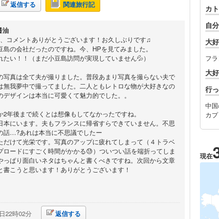
返信する
関連旅行記
カト
自分
醤油
enjiさん、コメントありがとうございます！お久しぶりです♫
大好
豆島の会社だったのですね。今、HPを見てみました。
れたい！！（まだ小豆島訪問が実現していません💦）
フラ
大好
の写真は全て夫が撮りました。普段あまり写真を撮らない夫で
は無我夢中で撮ってました。二人ともレトロな物が大好きなの
行っ
のデザインは本当に可愛くて魅力的でした。。
中国
か2年後まで続くとは想像もしてなかったですね。
カプ
日本にいます。夫もフランスに帰省すらできていません。不思
の話…?あれは本当に不思議でしたー
ただけて光栄です。写真のアップに疲れてしまって（４トラベ
プロードにすごく時間がかかる😓）ついつい話を端折ってしま
現在
やっぱり面白いネタはちゃんと書くべきですね。次回から文章
と書こうと思います！ありがとうございます！
7日22時02分
返信する