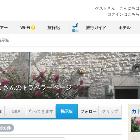
ゲストさん、こんにちは
ログインはこちら
アー
Wi-Fi
旅行記
旅行ガイド
ホテル
国内
掲示板
ヌ
さんのトラベラーページ
カ
ミ
Q&A
行ってきます
掲示板
フォロー
クリップ
全6件