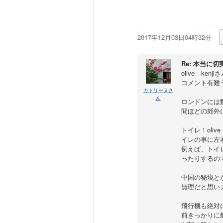
2017年12月03日04時32分
Re: 本当に
olive ke
コメント有難
カトリーヌさ
ん
ロンドンには
間ほどの郊外
トイレ！oli
イレの事に左
例えば、トイ
ったりするの
中国の秘境と
無理だと思い
飛行機も絶対
前きっかりに