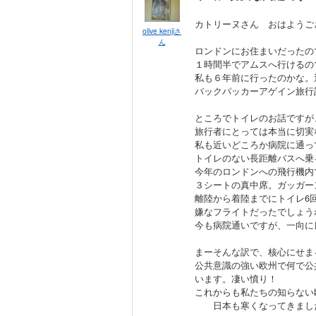
カトリーヌさん おはようご
olive kenjiさ
ん
ロンドンにお住まいだったの
１時間半でアムスへ行けるの
私も６年前に行ったのかな。
バックパッカーアゲイン旅行
ところでトイレのお話ですが
旅行者にとっては本当に切実
私も近いどころか病院に通っ
トイレのない長距離バスへ乗
今年のロンドンへの飛行機内
３シートの真中席。ガッガー
離陸から着陸までにトイレ6
嫌なフライトだったでしょう
今も病院通いですが、一向に
まーそんな訳で、核心にせま
公共意識の強い欧州で何で公
います。凄い憤り！
これからも私たちの知らない
日本も寒くなってきましたoli