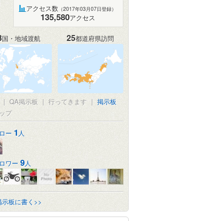
アクセス数
（2017年03月07日登録）
135,580
アクセス
3
25
国・地域渡航
都道府県訪問
|
QA掲示板
|
行ってきます
|
掲示板
ップ
1
ロー
人
9
ロワー
人
掲示板に書く>>