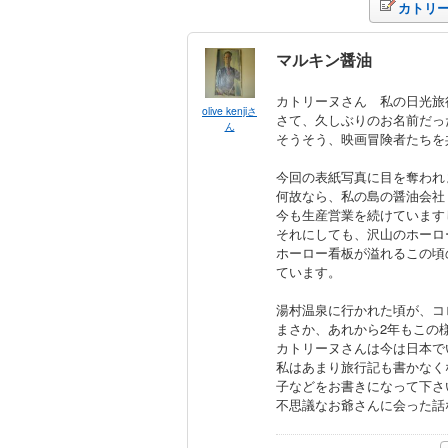
カトリ
マルキン醤油
カトリーヌさん 私の日光旅
olive kenjiさ
さて、久しぶりのお名前だっ
ん
そうそう、映画冒険者たちを
今回の表紙写真に目を奪われ
何故なら、私の島の醤油会社
今も生産営業を続けています
それにしても、沢山のホーロ
ホーロー看板が溢れるこの頃
ています。
湯村温泉に行かれた頃が、コ
まさか、あれから2年もこの
カトリーヌさんは今は日本で
私はあまり旅行記も書かなく
子などをお書きになって下さ
不思議なお爺さんに会った話