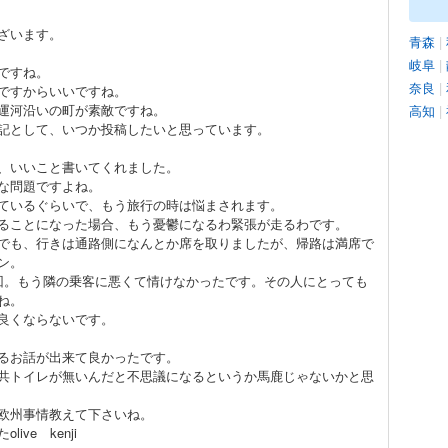
ざいます。
青森
|
岐阜
|
ですね。
奈良
|
ですからいいですね。
運河沿いの町が素敵ですね。
高知
|
記として、いつか投稿したいと思っています。
、いいこと書いてくれました。
な問題ですよね。
ているぐらいで、もう旅行の時は悩まされます。
ることになった場合、もう憂鬱になるわ緊張が走るわです。
でも、行きは通路側になんとか席を取りましたが、帰路は満席で
ン。
回。もう隣の乗客に悪くて情けなかったです。その人にとっても
ね。
良くならないです。
るお話が出来て良かったです。
共トイレが無いんだと不思議になるというか馬鹿じゃないかと思
欧州事情教えて下さいね。
ve kenji