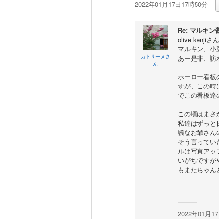
2022年01月17日17時50分
Re: マルキン
olive k
マルキン、小
カトリーヌさ
あー是非、訪
ん
ホーロー看板
すが、この時
でこの看板達
この頃はまさ
私達はずっと
議なお爺さん
そう言ってい
ルは写真アッ
いがちですが
もまたちゃん
2022年01月1