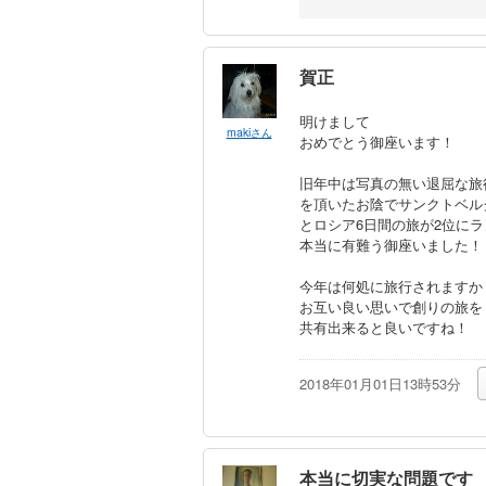
賀正
明けまして
makiさん
おめでとう御座います！
旧年中は写真の無い退屈な旅
を頂いたお陰でサンクトベル
とロシア6日間の旅が2位に
本当に有難う御座いました！
今年は何処に旅行されますか
お互い良い思いで創りの旅を
共有出来ると良いですね！
2018年01月01日13時53分
本当に切実な問題です