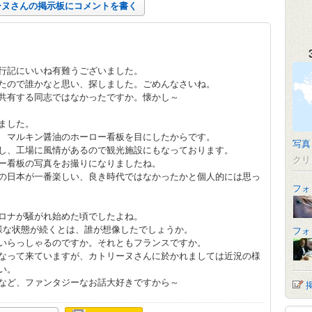
ーヌさんの掲示板にコメントを書く
行記にいいね有難うございました。
たので誰かなと思い、探しました。ごめんなさいね。
共有する同志ではなかったですか。懐かし～
ました。
 マルキン醤油のホーロー看板を目にしたからです。
写真
し、工場に風情があるので観光施設にもなっております。
クリ
ー看板の写真をお撮りになりましたね。
の日本が一番楽しい、良き時代ではなかったかと個人的には思っ
フォ
ロナが騒がれ始めた頃でしたよね。
様な状態が続くとは、誰が想像したでしょうか。
フォ
いらっしゃるのですか。それともフランスですか。
なって来ていますが、カトリーヌさんに於かれましては近況の様
い。
など、ファンタジーなお話大好きですから～