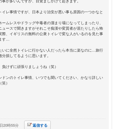
の事が多いんですが、目覚ましかけて起きます。
トイレ事情ですが、日本より治安が悪い事も原因の一つかなと
。
ホームレスやドラッグ中毒者の溜まり場になってしまったり、
ニュースで聞きますがそれこそ痴漢や変質者が居たりしたら怖
実際、イギリスの無料の公衆トイレで変な人がいるのを見た事
ます…
たいに全然トイレに行かない人だったら本当に楽なのに…旅行
随分損してるように思います。
、負けずに頑張りましょうね（笑）
ンドンのトイレ事情、いつでも聞いてください、かなり詳しい
（笑）
4日20時55分
返信する