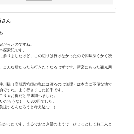
爺さん
わ
記だったのですね。
本探索記です。
に参りましたけど、この辺りは行けなかったので興味深くかく読
。こんな所だったら行きたくなるはずです。新宮にあった観光用
津川橋（高所恐怖症の私には渡るのは無理）は本当に不便な地で
的ですね。よく行きました拍手です。
こりゃお得だと早速調べました。
寒いだろうな） 6,800円でした。
負担するんだろうと考え込む ）
白かったです。まるでおとぎ話のようで、ひょっとしてお二人と