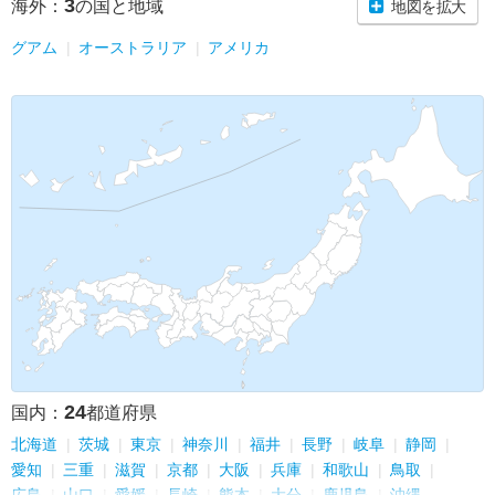
3
海外：
の国と地域
地図を拡大
グアム
オーストラリア
アメリカ
24
国内：
都道府県
北海道
茨城
東京
神奈川
福井
長野
岐阜
静岡
愛知
三重
滋賀
京都
大阪
兵庫
和歌山
鳥取
広島
山口
愛媛
長崎
熊本
大分
鹿児島
沖縄