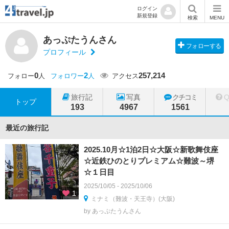
ログイン
新規登録
検索
MENU
あっぷたうんさん
フォローする
プロフィール
0
2
257,214
フォロー
人
フォロワー
人
アクセス
旅行記
写真
クチコミ
トップ
193
4967
1561
最近の旅行記
2025.10月☆1泊2日☆大阪☆新歌舞伎座
☆近鉄ひのとりプレミアム☆難波～堺
☆１日目
2025/10/05 - 2025/10/06
1
ミナミ（難波・天王寺）(大阪)
by あっぷたうんさん