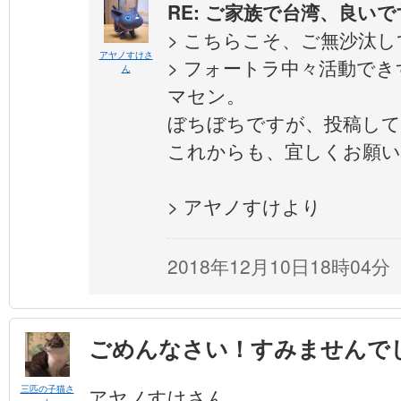
RE: ご家族で台湾、良い
> こちらこそ、ご無沙汰
アヤノすけさ
> フォートラ中々活動で
ん
マセン。
ぼちぼちですが、投稿し
これからも、宜しくお願
> アヤノすけより
2018年12月10日18時04分
ごめんなさい！すみませんでした
三匹の子猫さ
アヤノすけさん