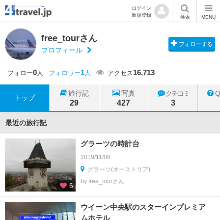
ログイン
新規登録
検索
MENU
free_tourさん
フォローする
プロフィール
0
1
16,713
フォロー
人
フォロワー
人
アクセス
旅行記
写真
クチコミ
トップ
29
427
3
最近の旅行記
グラーツの時計台
2019/11/08
グラーツ(オーストリア)
by free_tourさん
6
ウイーン中央駅のスターインプレミア
ムホテル