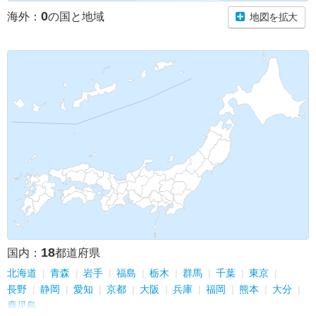
0
海外：
の国と地域
地図を拡大
18
国内：
都道府県
北海道
青森
岩手
福島
栃木
群馬
千葉
東京
長野
静岡
愛知
京都
大阪
兵庫
福岡
熊本
大分
鹿児島