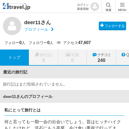
ログイン
新規登録
検索
MENU
deer11さん
フォローする
プロフィール
0
0
47,607
フォロー
人
フォロワー
人
アクセス
旅行記
写真
クチコミ
トップ
0
0
240
最近の旅行記
旅行記はまだ投稿されていません。
deer11さんのプロフィール
私にとって旅行とは
何と言っても一期一会の出会いでしょう。昔はヒッチハイク
もしたけれど、流石にもう卒業。今は食い重視で行ってま