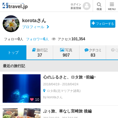
ログイン
新規登録
検索
MENU
korotaさん
フォローする
プロフィール
0
6
101,354
フォロー
人
フォロワー
人
アクセス
旅行記
写真
クチコミ
トップ
37
907
83
最近の旅行記
心のふるさと、ロタ旅 ｰ前編ｰ
2018/04/19 - 2018/04/24
ロタ島(北マリアナ諸島)
by korotaさん
10
ぶぅ旅、車なし宮崎旅 後編