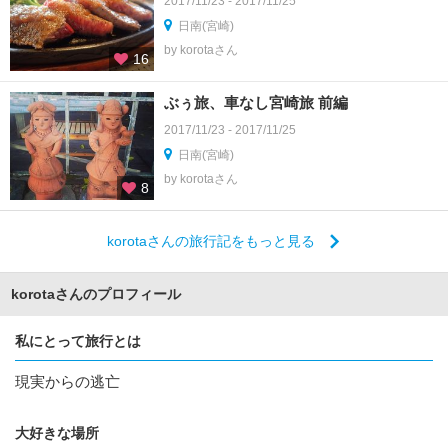
2017/11/23 - 2017/11/25
日南(宮崎)
by korotaさん
16
ぶぅ旅、車なし宮崎旅 前編
2017/11/23 - 2017/11/25
日南(宮崎)
by korotaさん
8
korotaさんの旅行記をもっと見る
korotaさんのプロフィール
私にとって旅行とは
現実からの逃亡
大好きな場所