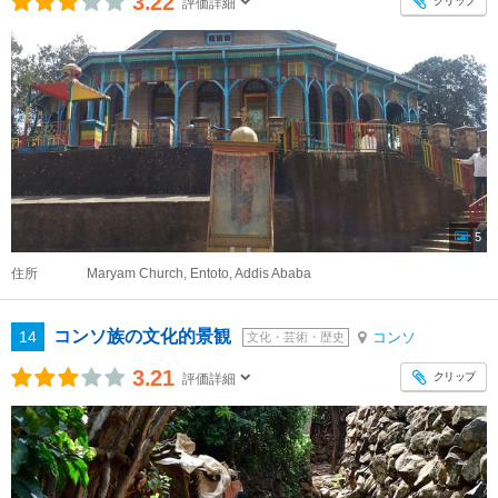
3.22
クリップ
評価詳細
5
住所
Maryam Church, Entoto, Addis Ababa
コンソ族の文化的景観
14
コンソ
文化・芸術・歴史
3.21
クリップ
評価詳細