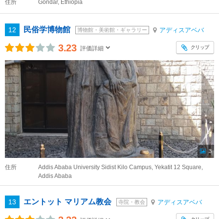
住所
Gondar, Ethiopia
民俗学博物館
12
アディスアベバ
博物館・美術館・ギャラリー
3.23
クリップ
評価詳細
3
住所
Addis Ababa University Sidist Kilo Campus, Yekatit 12 Square,
Addis Ababa
エントット マリアム教会
13
アディスアベバ
寺院・教会