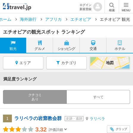
ログイン
新規登録
検索
MENU
ホーム
海外旅行
アフリカ
エチオピア
エチオピア 観光
エチオピアの観光スポット ランキング
観光
グルメ
ショッピング
交通
ホテル
エリア
カテゴリ
地図
満足度ランキング
クチコミ
すべて
あり
ラリベラの岩窟教会群
1
ラリベラ
史跡・遺跡
3.32
クリップ
評価詳細