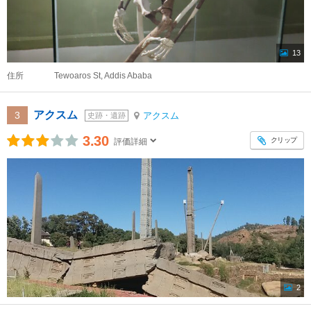
13
住所
Tewoaros St, Addis Ababa
アクスム
3
アクスム
史跡・遺跡
3.30
クリップ
評価詳細
2