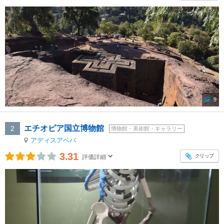
9
エチオピア国立博物館
2
博物館・美術館・ギャラリー
アディスアベバ
3.31
クリップ
評価詳細