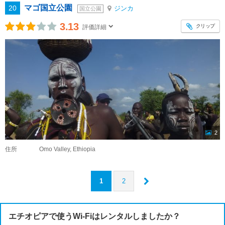
マゴ国立公園
20
ジンカ
国立公園
3.13
クリップ
評価詳細
2
住所
Omo Valley, Ethiopia
1
2
エチオピアで使うWi-Fiはレンタルしましたか？