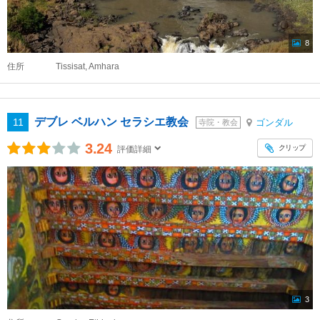
8
住所
Tissisat, Amhara
デブレ ベルハン セラシエ教会
11
ゴンダル
寺院・教会
3.24
クリップ
評価詳細
3