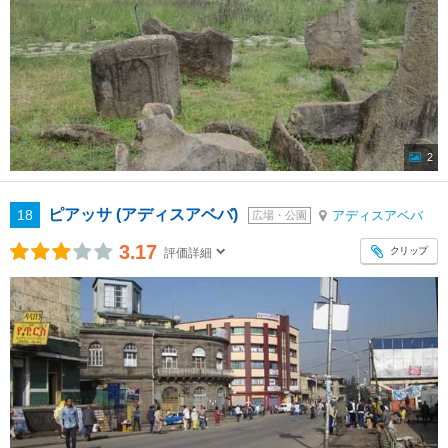
2
ピアッサ (アディスアベバ)
18
アディスアベバ
広場・公園
3.17
クリップ
評価詳細