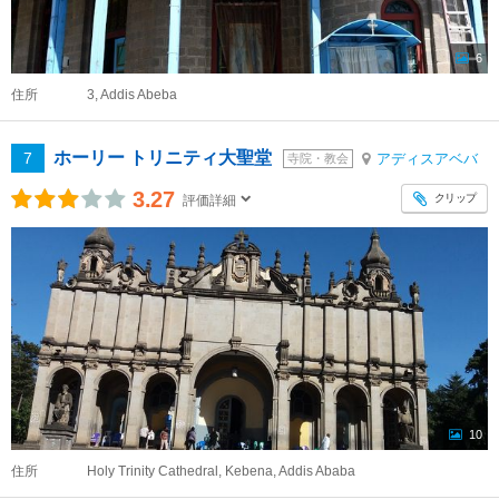
6
住所
3, Addis Abeba
ホーリー トリニティ大聖堂
7
アディスアベバ
寺院・教会
3.27
クリップ
評価詳細
10
住所
Holy Trinity Cathedral, Kebena, Addis Ababa