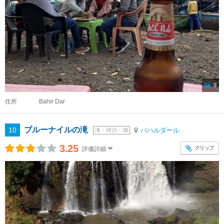
9
住所
Bahir Dar
ブルーナイルの滝
10
バハルダール
滝・河川・湖
3.25
クリップ
評価詳細