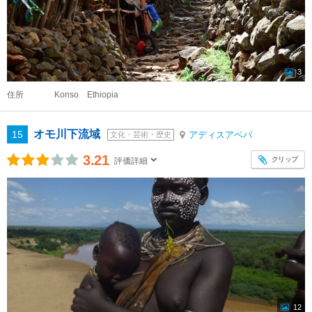
3
住所
Konso Ethiopia
オモ川下流域
15
アディスアベバ
文化・芸術・歴史
3.21
クリップ
評価詳細
12