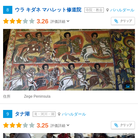
ウラ キダネ マハレット修道院
8
バハルダール
寺院・教会
3.26
クリップ
評価詳細
5
住所
Zege Peninsula
タナ湖
9
バハルダール
滝・河川・湖
3.25
クリップ
評価詳細