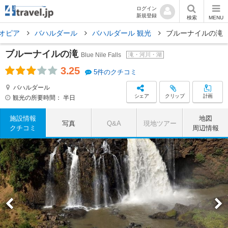
ログイン
新規登録
検索
MENU
オピア
バハルダール
バハルダール 観光
ブルーナイルの滝
ブルーナイルの滝
Blue Nile Falls
滝・河川・湖
3.25
5件のクチコミ
バハルダール
シェア
クリップ
計画
観光の所要時間：
半日
施設情報
地図
写真
Q&A
現地ツアー
クチコミ
周辺情報