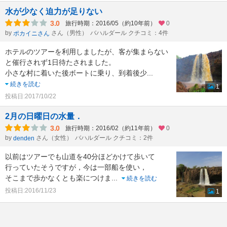
水が少なく迫力が足りない
3.0
旅行時期：2016/05（約10年前）
0
by
さん（男性）
バハルダール クチコミ：4件
ポカイニさん
ホテルのツアーを利用しましたが、客が集まらない
と催行されず1日待たされました。
小さな村に着いた後ボートに乗り、到着後少
...
続きを読む
1
投稿日:2017/10/22
2月の日曜日の水量．
3.0
旅行時期：2016/02（約11年前）
0
by
さん（女性）
バハルダール クチコミ：2件
denden
以前はツアーでも山道を40分ほどかけて歩いて
行っていたそうですが，今は一部船を使い，
そこまで歩かなくとも楽につけま
...
続きを読む
投稿日:2016/11/23
1