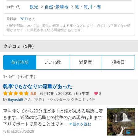
観光
自然･景勝地
滝・河川・湖
カテゴリ
登録者
POTI
さん
※施設情報については、時間の経過による変化などにより、必ずしも正確でない情
報が当サイトに掲載されている可能性があります。
クチコミ
（5件）
旅行時期
いいね数
満足度
投稿日
1～5件（全5件中）
乾季でもかなりの流量があった
5.0
旅行時期：2020/01（約7年前）
0
by
さん（男性）
バハルダール クチコミ：4件
itoyoshi9
車を降りてから20分ほど歩くと滝が見える場所に着
きます。近隣の地元民との抗争のため現在は川まで
下りてボートで戻ることはでき
...
続きを読む
投稿日:2020/02/28
2