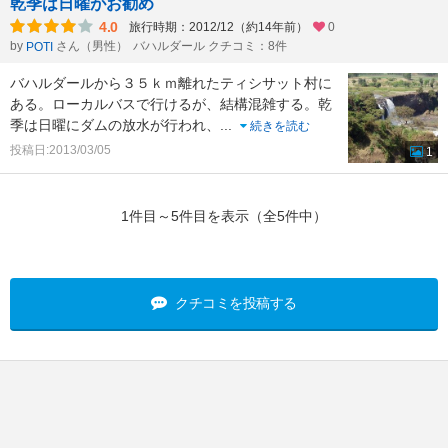
乾季は日曜がお勧め
4.0
旅行時期：2012/12（約14年前）
0
by
さん（男性）
バハルダール クチコミ：8件
POTI
バハルダールから３５ｋｍ離れたティシサット村に
ある。ローカルバスで行けるが、結構混雑する。乾
季は日曜にダムの放水が行われ、
...
続きを読む
投稿日:2013/03/05
1
1件目～5件目を表示（全5件中）
クチコミを投稿する