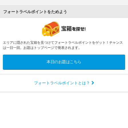
フォートラベルポイントをためよう
エリアに隠された宝箱を見つけてフォートラベルポイントをゲット！チャンス
は一日一回。お題はトップページで発表されます。
本日のお題はこちら
フォートラベルポイントとは？