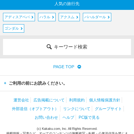
人気の旅行先
アディスアベバ
ハラル
アクスム
バハルダール
ゴンダル
キーワード検索
PAGE TOP
ご利用の前にお読みください。
運営会社
広告掲載について
利用規約
個人情報保護方針
外部送信（オプトアウト）
リンクについて
グループサイト
お問い合わせ
ヘルプ
PC版で見る
(c) Kakaku.com, Inc. All Rights Reserved.
掲載情報・写真など、すべてのコンテンツの無断複写・転載・公衆送信等を禁じま