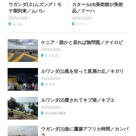
ウガンダ(２)ムズング！モ
カタール(4)美術館が美術
テ期到来／ムバレ
品／ドーハ
2025/12/29～
2025/12/29～
ムバレ
ドーハ
ケニア・誰かと居れば無問題／ナイロビ
2025/12/29～
ナイロビ
ルワンダ(1)風を切って星屑の丘／キガリ
2025/12/29～
キガリ
ルワンダ(2)愛されてキブ湖／キブエ
2025/12/29～
その他の都市
ウガンダ(1)急に鷹揚アフリカ時間／カンパ
ラ