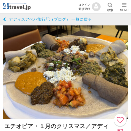
ログイン
新規登録
検索
MENU
アディスアベバ旅行記（ブログ） 一覧に戻る
エチオピア・１月のクリスマス／アディ
52