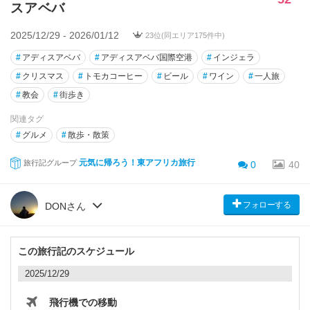
スアベバ
2025/12/29 - 2026/01/12
23位(同エリア175件中)
#
アディスアベバ
#
アディスアベバ国際空港
#
インジェラ
#
クリスマス
#
トモカコーヒー
#
ビール
#
ワイン
#
一人旅
#
教会
#
街歩き
関連タグ
#
グルメ
#
散歩・散策
元気に帰ろう！東アフリカ旅行
旅行記グループ
0
40
フォローする
DONさん
この旅行記のスケジュール
2025/12/29
飛行機での移動