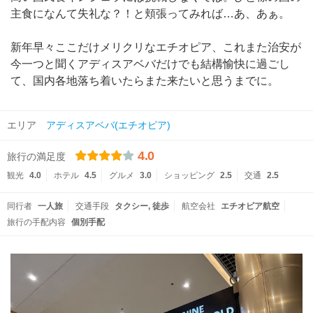
主食になんて失礼な？！と頬張ってみれば…あ、あぁ。
新年早々ここだけメリクリなエチオピア、これまた治安が
今一つと聞くアディスアベバだけでも結構愉快に過ごし
て、国内各地落ち着いたらまた来たいと思うまでに。
エリア
アディスアベバ(エチオピア)
4.0
旅行の満足度
観光
4.0
ホテル
4.5
グルメ
3.0
ショッピング
2.5
交通
2.5
同行者
一人旅
交通手段
タクシー
徒歩
航空会社
エチオピア航空
旅行の手配内容
個別手配