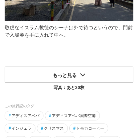
敬虔なイスラム教徒のシーナは外で待つというので、門前
で入場券を手に入れて中へ。
もっと見る
写真：あと
20
枚
この旅行記のタグ
#
アディスアベバ
#
アディスアベバ国際空港
#
インジェラ
#
クリスマス
#
トモカコーヒー