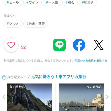
#
ビール
#
ワイン
#
一人旅
#
教会
#
街歩き
関連タグ
#
グルメ
#
散歩・散策
52
利用規約に違反している投稿は、報告する事ができます。
問題のある投稿を連絡する
元気に帰ろう！東アフリカ旅行
旅行記グループ
前の旅行記
次の旅行記