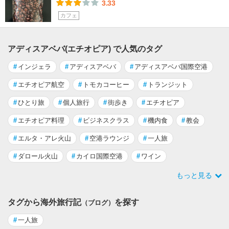
3.33
カフェ
アディスアベバ(エチオピア) で人気のタグ
#
インジェラ
#
アディスアベバ
#
アディスアベバ国際空港
#
エチオピア航空
#
トモカコーヒー
#
トランジット
#
ひとり旅
#
個人旅行
#
街歩き
#
エチオピア
#
エチオピア料理
#
ビジネスクラス
#
機内食
#
教会
#
エルタ・アレ火山
#
空港ラウンジ
#
一人旅
#
ダロール火山
#
カイロ国際空港
#
ワイン
もっと見る
タグから海外旅行記
を探す
（ブログ）
#
一人旅