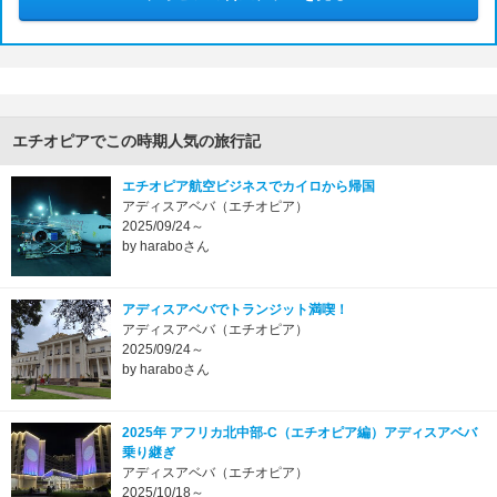
エチオピアでこの時期人気の旅行記
エチオピア航空ビジネスでカイロから帰国
アディスアベバ（エチオピア）
2025/09/24～
by haraboさん
アディスアベバでトランジット満喫！
アディスアベバ（エチオピア）
2025/09/24～
by haraboさん
2025年 アフリカ北中部-C（エチオピア編）アディスアベバ
乗り継ぎ
アディスアベバ（エチオピア）
2025/10/18～