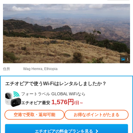
1
住所
Wag Hemra, Ethiopia
エチオピアで使うWi-Fiはレンタルしましたか？
フォートラベル GLOBAL WiFiなら
1,576円
エチオピア最安
/日～
空港で受取・返却可能
お得なポイントがたまる
エチオピアの料金プランを見る