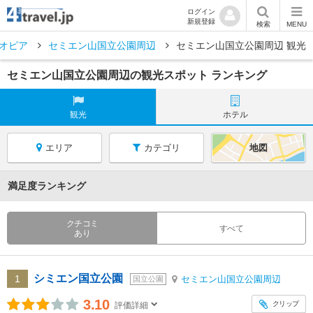
ログイン
新規登録
検索
MENU
オピア
セミエン山国立公園周辺
セミエン山国立公園周辺 観光
セミエン山国立公園周辺の観光スポット ランキング
観光
ホテル
エリア
カテゴリ
地図
満足度ランキング
クチコミ
すべて
あり
シミエン国立公園
1
セミエン山国立公園周辺
国立公園
3.10
クリップ
評価詳細