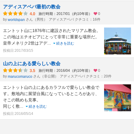
アディスアベバ最初の教会
4.0
旅行時期：2017/01（約10年前）
0
by
さん（男性）
アディスアベバ クチコミ：16件
worldspan
エントット山に1876年に建設されたマリアム教会。
この地はエチオピアにとって非常に重要な場所だ。
皇帝メネリク2世はアデ
...
続きを読む
投稿日:2017/03/15
2
山の上にある愛らしい教会
3.5
旅行時期：2016/04（約10年前）
0
by
さん（非公開）
アディスアベバ クチコミ：20件
marucomaruco
エントット山の上にあるカラフルで愛らしい教会で
す。敷地内に展望台風になっているところがあり、
そこの眺めも見事。
同じく敷
...
続きを読む
1
投稿日:2016/05/14