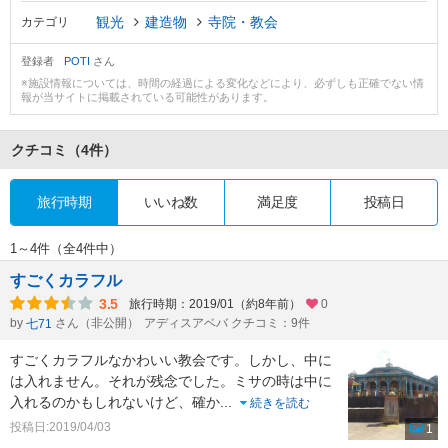
観光
建造物
寺院・教会
カテゴリ
登録者
POTI
さん
※施設情報については、時間の経過による変化などにより、必ずしも正確でない情
報が当サイトに掲載されている可能性があります。
クチコミ
（4件）
旅行時期
いいね数
満足度
投稿日
1～4件（全4件中）
すごくカラフル
3.5
旅行時期：2019/01（約8年前）
0
by
さん（非公開）
アディスアベバ クチコミ：9件
七71
すごくカラフルなかわいい教会です。しかし、中に
は入れません。それが残念でした。ミサの時は中に
入れるのかもしれないけど、確か
...
続きを読む
投稿日:2019/04/03
1