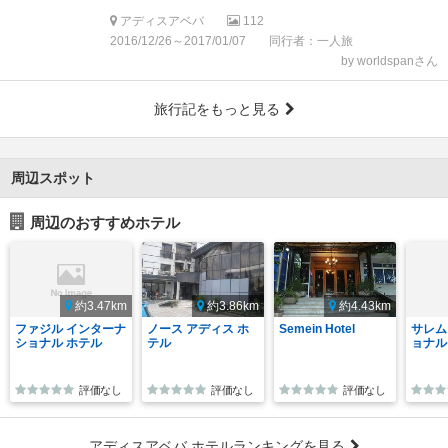
アディスアベバ
112
2016/12/26～2017/01/07
同行者：一人旅
by worldspanさん
旅行記をもっと見る
周辺スポット
周辺のおすすめホテル
約3.47km
約3.86km
約4.43km
ファジル インターナ
ノース アディス ホ
Semein Hotel
サレム
ショナル ホテル
テル
ョナル
評価なし
評価なし
評価なし
アディスアベバ ホテルランキングを見る