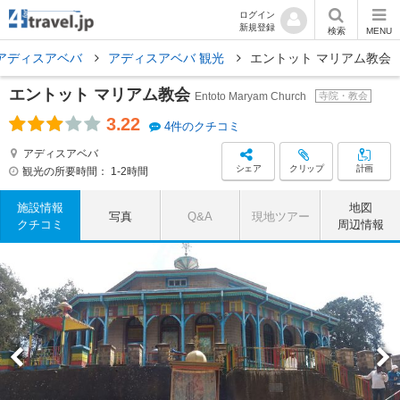
ログイン
新規登録
検索
MENU
アディスアベバ
アディスアベバ 観光
エントット マリアム教会
エントット マリアム教会
Entoto Maryam Church
寺院・教会
3.22
4件のクチコミ
アディスアベバ
シェア
クリップ
計画
観光の所要時間：
1-2時間
施設情報
地図
写真
Q&A
現地ツアー
クチコミ
周辺情報