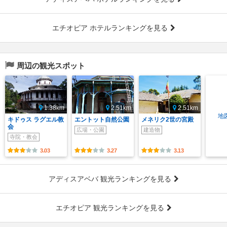
エチオピア ホテルランキングを見る
周辺の観光スポット
1.38km
2.51km
2.51km
地
キドゥス ラグエル教
エントット自然公園
メネリク2世の宮殿
会
広場・公園
建造物
寺院・教会
3.03
3.27
3.13
アディスアベバ 観光ランキングを見る
エチオピア 観光ランキングを見る