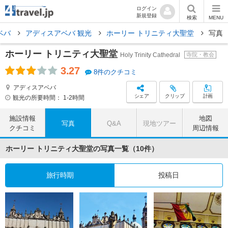
ログイン
新規登録
検索
MENU
ベバ
アディスアベバ 観光
ホーリー トリニティ大聖堂
写真
ホーリー トリニティ大聖堂
Holy Trinity Cathedral
寺院・教会
3.27
8件のクチコミ
アディスアベバ
シェア
クリップ
計画
観光の所要時間：
1-2時間
施設情報
地図
写真
Q&A
現地ツアー
クチコミ
周辺情報
ホーリー トリニティ大聖堂の写真一覧（10件）
旅行時期
投稿日