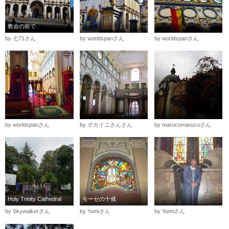
教会の前で
by 七71さん
by worldspanさん
by worldspanさん
by worldspanさん
by ポカイニさんさん
by marucomarucoさん
Holy Trinity Cathedral
モーセの十戒
by Skywalkerさん
by Yumiさん
by Yumiさん