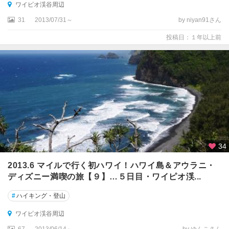
ワイピオ渓谷周辺
31
2013/07/31～
by niyan91さん
投稿日：１年以上前
34
2013.6 マイルで行く初ハワイ！ハワイ島＆アウラニ・
ディズニー満喫の旅【９】…５日目・ワイピオ渓...
#
ハイキング・登山
ワイピオ渓谷周辺
67
2013/06/14～
by ゆんこさん