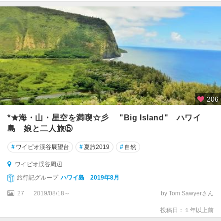
ダ
イ
ヤ
モ
ン
ド
・
ヘ
206
ッ
ド
*★海・山・星空を満喫☆彡 "Big Island" ハワイ
周
島 娘と二人旅⑤
辺
#
ワイピオ渓谷展望台
#
夏旅2019
#
自然
ナ
・
ワイピオ渓谷周辺
パ
旅行記グループ
ハワイ島 2019年8月
リ
27
2019/08/18～
by Tom Sawyerさん
・
コ
投稿日：１年以上前
ー