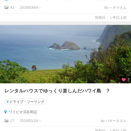
ャ
41
2016/03/04～
by ヘチマさん
ー
・
投稿日：１年以上前
セ
ン
タ
ー
周
辺
マ
ウ
イ
7
島
レンタルハウスでゆっくり楽しんだハワイ島 ?
マ
ウ
#
ドライブ・ツーリング
ナ
ワイピオ渓谷周辺
・
ケ
27
2016/01/18～
by パキータさん
ア
投稿日：１年以上前