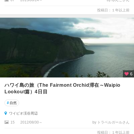
投稿日：１年以上前
6
ハワイ島の旅（The Fairmont Orchid滞在～Waipio
Lookout篇）4日目
#
自然
ワイピオ渓谷周辺
15
2012/08/30～
by トラベルガールさん
投稿日：１年以上前