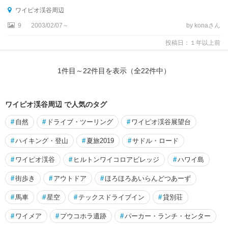
ワイピオ渓谷周辺
9
2003/02/07～
by konaさん
投稿日：１年以上前
1
件目～
22
件目を表示（全
22
件中）
ワイピオ渓谷周辺 で人気のタグ
#
自然
#
ドライブ・ツーリング
#
ワイピオ渓谷展望台
#
ハイキング・登山
#
夏旅2019
#
サドル・ロード
#
ワイピオ渓谷
#
ヒルトンワイコロアビレッジ
#
ハワイ島
#
街歩き
#
アウトドア
#
ほろほろあいらんどつあーず
#
馬車
#
星空
#
テックスドライブイン
#
貸別荘
#
ワイメア
#
プウコホラ遺跡
#
パーカー・ランチ・センター