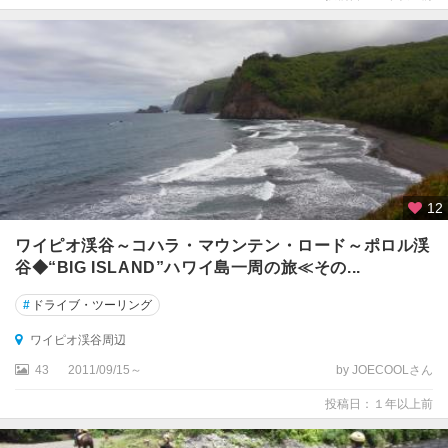
12
ワイピオ渓谷～コハラ・マウンテン・ロード～ポロル渓
谷◆“BIG ISLAND”ハワイ島一周の旅≪その...
#
ドライブ・ツーリング
ワイピオ渓谷周辺
43
2011/09/15～
by JOECOOLさん
投稿日：１年以上前