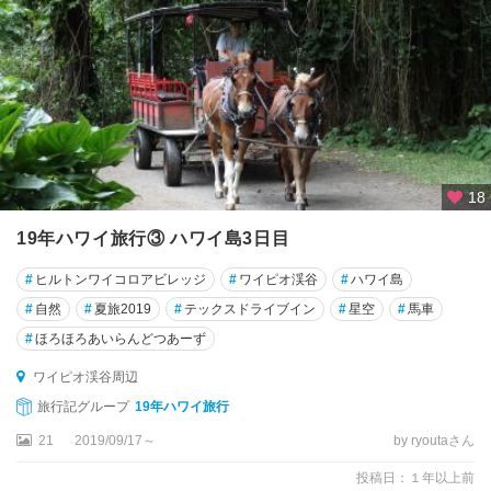
オ
ア
フ
島
カ
ウ
ア
18
イ
島
19年ハワイ旅行③ ハワイ島3日目
カ
#
ヒルトンワイコロアビレッジ
#
ワイピオ渓谷
#
ハワイ島
ラ
#
自然
#
夏旅2019
#
テックスドライブイン
#
星空
#
馬車
ウ
#
ほろほろあいらんどつあーず
パ
パ
ワイピオ渓谷周辺
展
旅行記グループ
19年ハワイ旅行
望
台
21
2019/09/17～
by ryoutaさん
周
投稿日：１年以上前
辺