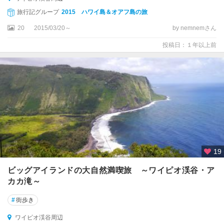
ワ
旅行記グループ
2015 ハワイ島＆オアフ島の旅
イ
ル
20
2015/03/20～
by nemnemさん
ア
投稿日：１年以上前
川
州
立
公
園
周
辺
19
ビッグアイランドの大自然満喫旅 ～ワイピオ渓谷・ア
カカ滝～
#
街歩き
ワイピオ渓谷周辺