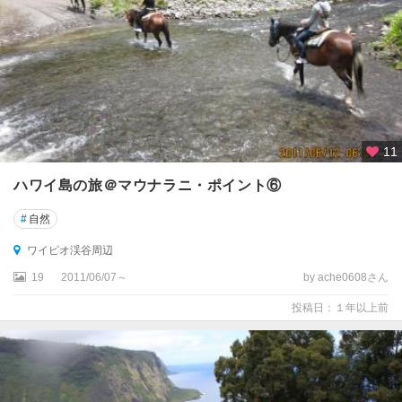
11
ハワイ島の旅＠マウナラニ・ポイント⑥
#
自然
ワイピオ渓谷周辺
19
2011/06/07～
by ache0608さん
投稿日：１年以上前