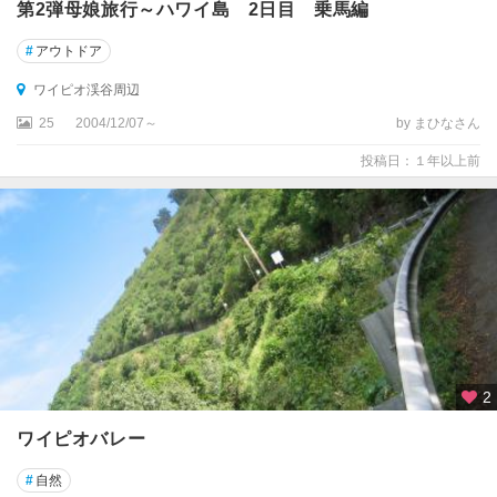
第2弾母娘旅行～ハワイ島 2日目 乗馬編
#
アウトドア
ワイピオ渓谷周辺
25
2004/12/07～
by まひなさん
投稿日：１年以上前
2
ワイピオバレー
#
自然