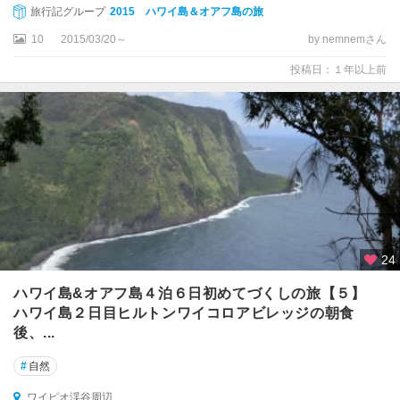
旅行記グループ
2015 ハワイ島＆オアフ島の旅
イ
ピ
10
2015/03/20～
by nemnemさん
オ
渓
投稿日：１年以上前
谷
周
辺
ワ
イ
メ
ア
渓
谷
24
州
ハワイ島&オアフ島４泊６日初めてづくしの旅【５】
立
ハワイ島２日目ヒルトンワイコロアビレッジの朝食
公
園
後、...
周
#
自然
辺
ワイピオ渓谷周辺