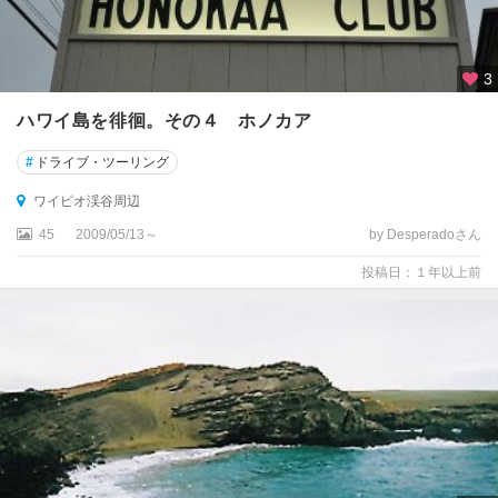
3
ハワイ島を徘徊。その４ ホノカア
#
ドライブ・ツーリング
ワイピオ渓谷周辺
45
2009/05/13～
by Desperadoさん
投稿日：１年以上前