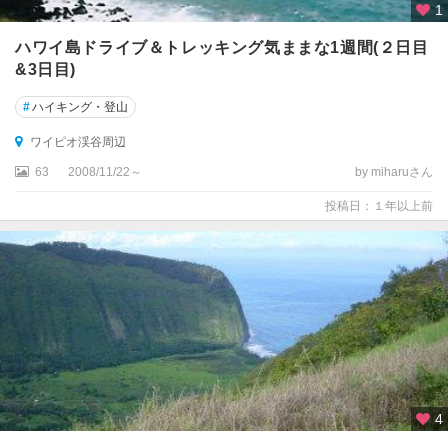
1
ハワイ島ドライブ＆トレッキング気ままな1週間(２日目
&3日目)
#
ハイキング・登山
ワイピオ渓谷周辺
63
2008/11/22～
by miharuさん
投稿日：１年以上前
4