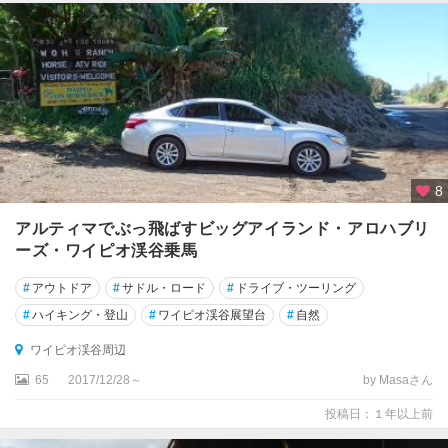
ス
ト
周
辺
ハ
ナ
ウ
マ
8
・
ベ
アルティマでぶっ飛ばすビッグアイランド・アロハブリ
イ
ーズ・ワイピオ渓谷乗馬
周
辺
#
アウトドア
#
サドル・ロード
#
ドライブ・ツーリング
#
ハイキング・登山
#
ワイピオ渓谷展望台
#
自然
ハ
レ
ワイピオ渓谷周辺
ア
65
2017/12/28～
by Masaさん
カ
ラ
投稿日：１年以上前
国