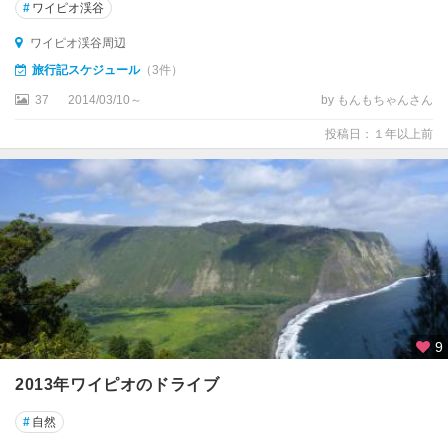
#
ワイピオ渓谷
ワイピオ渓谷周辺
旅行記スケジュール
（3件）
37
2014/03/10～
by もんもちゃんさん
投稿日：１年以上前
9
2013年ワイピオのドライブ
#
自然