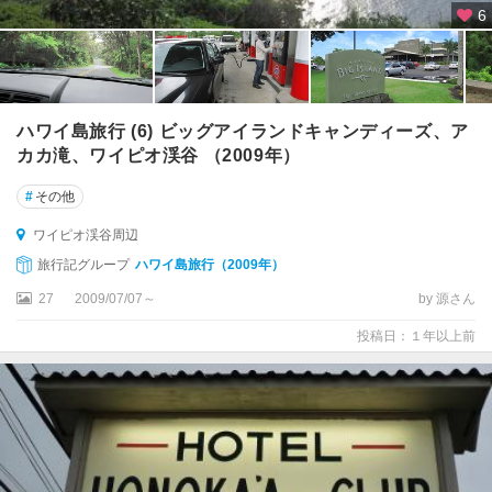
6
ハワイ島旅行 (6) ビッグアイランドキャンディーズ、ア
カカ滝、ワイピオ渓谷 （2009年）
#
その他
ワイピオ渓谷周辺
旅行記グループ
ハワイ島旅行（2009年）
27
2009/07/07～
by 源さん
投稿日：１年以上前