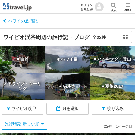
ログイン
新規登録
閉
検索
MENU
じ
る
ハワイの旅行記
ワイピオ渓谷周辺の旅行記・ブログ
全22件
ハ
# 自然
# ハワイ島
# ハイキング・登山
ワ
イ
へ
戻
# ドライブ・ツーリ
# 街歩き
# 夏旅2019
る
ング
★
ワイピオ渓谷周辺
月を選択
絞り込み
ホ
ノ
ル
旅行時期 新しい順
22
件
(1ページ目)
ル