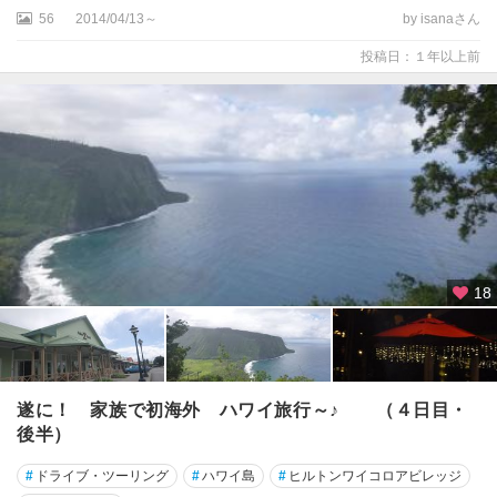
56
2014/04/13～
by isanaさん
投稿日：１年以上前
18
遂に！ 家族で初海外 ハワイ旅行～♪ （４日目・
後半）
#
ドライブ・ツーリング
#
ハワイ島
#
ヒルトンワイコロアビレッジ