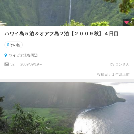
4
ハワイ島５泊＆オアフ島２泊【２００９秋】４日目
#
その他
ワイピオ渓谷周辺
52
2009/09/19～
by ロンさん
投稿日：１年以上前