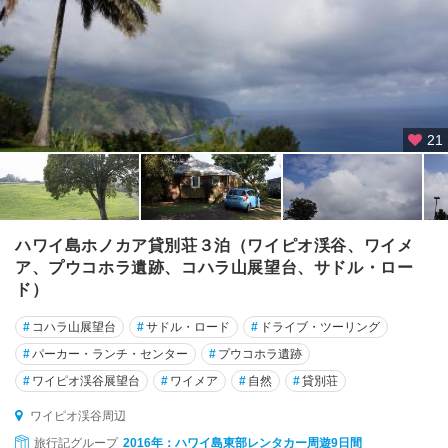
パ
ー
ル
・
ハ
21
ー
バ
ー
周
辺
ハワイ島ホノカア貸別荘３泊（ワイピオ渓谷、ワイメ
ア、プウコホラ遺跡、コハラ山展望台、サドル・ロー
ポ
リ
ド）
ネ
#
コハラ山展望台
#
サドル・ロード
#
ドライブ・ツーリング
シ
ア
#
パーカー・ランチ・センター
#
プウコホラ遺跡
・
#
ワイピオ渓谷展望台
#
ワイメア
#
自然
#
貸別荘
カ
ル
ワイピオ渓谷周辺
チ
旅行記グループ
2016年：ハワイ島東部レンタカー周遊9日間