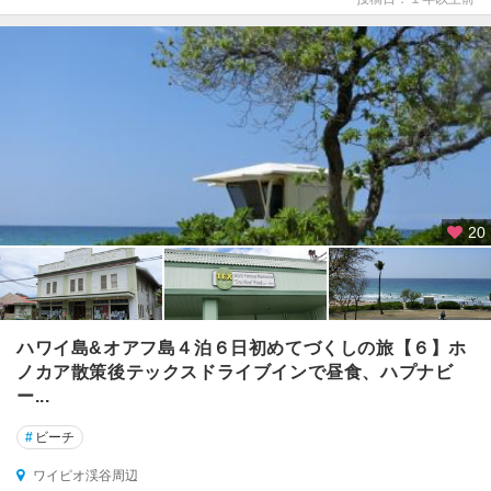
山
周
辺
モ
ロ
カ
イ
島
モ
20
ロ
キ
ニ
島
ハワイ島&オアフ島４泊６日初めてづくしの旅【６】ホ
ラ
ノカア散策後テックスドライブインで昼食、ハプナビ
ナ
ー...
イ
#
ビーチ
島
ワイピオ渓谷周辺
ワ