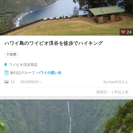
24
ハワイ島のワイピオ渓谷を徒歩でハイキング
#
自然
ワイピオ渓谷周辺
旅行記グループ
ハワイの思い出
14
2010/09/10～
by mac610さん
投稿日：１年以上前