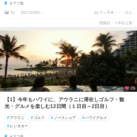
オアフ島
61
2017/10/03～
by ラン子＠・・・さん
投稿日：１年以上前
26
【1】今年もハワイに、アウラニに滞在しゴルフ・観
光・グルメを楽しむ12日間（１日目～2日目）
#
アウラニ
#
ゴルフ
#
ノースショア
#
ハワイグルメ
#
レンタカー
オアフ島