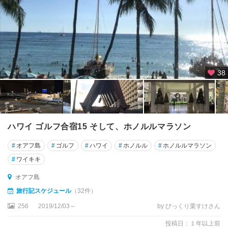
38
ハワイ ゴルフ合宿15 そして、ホノルルマラソン
#
オアフ島
#
ゴルフ
#
ハワイ
#
ホノルル
#
ホノルルマラソン
#
ワイキキ
オアフ島
旅行記スケジュール
（32件）
256
2019/12/03～
by びっくり栗すけさん
投稿日：１年以上前