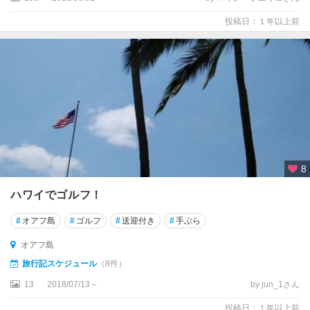
投稿日：１年以上前
8
ハワイでゴルフ！
#
オアフ島
#
ゴルフ
#
送迎付き
#
手ぶら
オアフ島
旅行記スケジュール
（8件）
13
2018/07/13～
by jun_1さん
投稿日：１年以上前