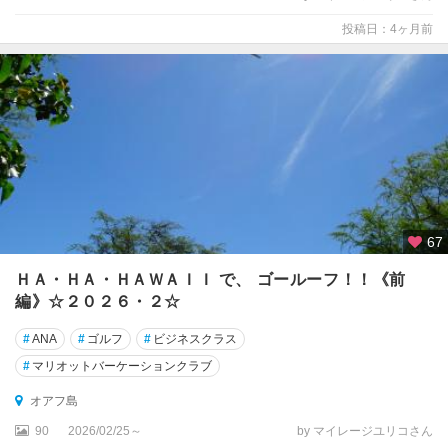
投稿日：4ヶ月前
ダ
イ
ヤ
モ
ン
ド
・
ヘ
ッ
ド
67
周
辺
ＨＡ・ＨＡ・ＨＡＷＡＩＩ で、 ゴールーフ！！《前
編》☆２０２６・２☆
ナ
・
#
ANA
#
ゴルフ
#
ビジネスクラス
パ
#
マリオットバーケーションクラブ
リ
・
オアフ島
コ
90
2026/02/25～
by マイレージユリコさん
ー