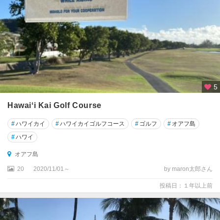
5
Hawaiʻi Kai Golf Course
#
ハワイカイ
#
ハワイカイゴルフコース
#
ゴルフ
#
オアフ島
#
ハワイ
オアフ島
20
2020/11/01～
by maron太郎さん
投稿日：１年以上前