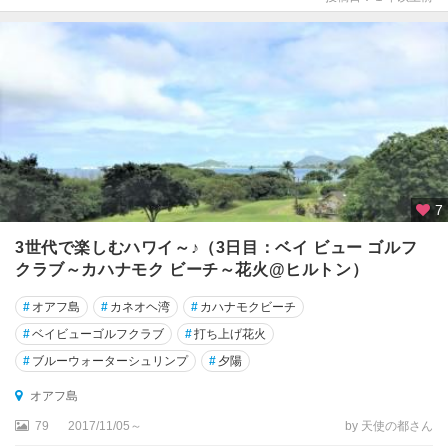
7
3世代で楽しむハワイ～♪（3日目：ベイ ビュー ゴルフ
クラブ～カハナモク ビーチ～花火@ヒルトン）
#
オアフ島
#
カネオヘ湾
#
カハナモクビーチ
#
ベイビューゴルフクラブ
#
打ち上げ花火
#
ブルーウォーターシュリンプ
#
夕陽
オアフ島
79
2017/11/05～
by 天使の都さん