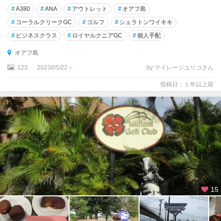
イ
#
A380
#
ANA
#
アウトレット
#
オアフ島
ピ
#
コーラルクリークGC
#
ゴルフ
#
シェラトンワイキキ
オ
#
ビジネスクラス
#
ロイヤルクニアGC
#
個人手配
渓
谷
オアフ島
周
123
2023/05/22～
by マイレージユリコさん
辺
投稿日：１年以上前
ワ
イ
メ
ア
渓
谷
州
立
公
園
15
周
辺