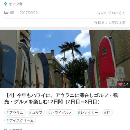
オアフ島
85
2017/09/29～
by のりアロハさん
投稿日：１年以上前
14
【4】今年もハワイに、アウラニに滞在しゴルフ・観
光・グルメを楽しむ12日間（7日目～8日目）
#
アウラニ
#
ゴルフ
#
ハワイグルメ
#
レンタカー
#
虹
#
アイスクリーム