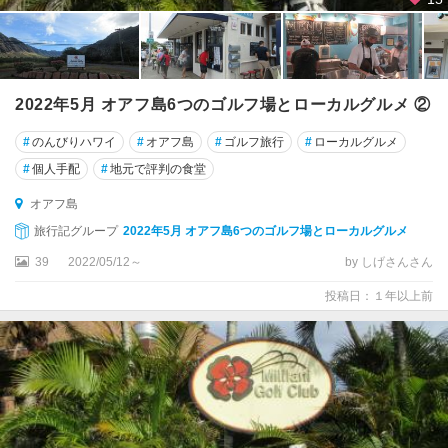
2022年5月 オアフ島6つのゴルフ場とローカルグルメ ②
#
のんびりハワイ
#
オアフ島
#
ゴルフ旅行
#
ローカルグルメ
#
個人手配
#
地元で評判の食堂
オアフ島
旅行記グループ
2022年5月 オアフ島6つのゴルフ場とローカルグルメ
39
2022/05/12～
by しげさんさん
投稿日：１年以上前