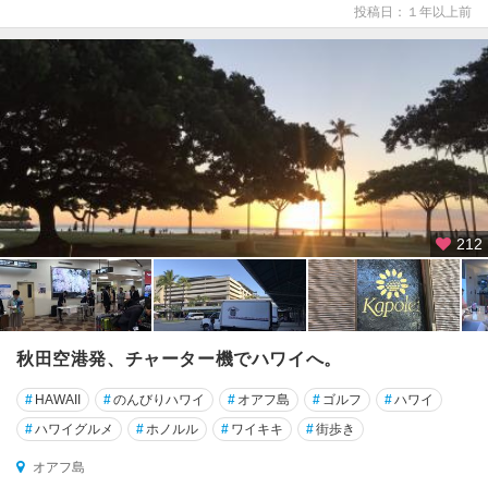
投稿日：１年以上前
212
秋田空港発、チャーター機でハワイへ。
#
HAWAII
#
のんびりハワイ
#
オアフ島
#
ゴルフ
#
ハワイ
#
ハワイグルメ
#
ホノルル
#
ワイキキ
#
街歩き
オアフ島