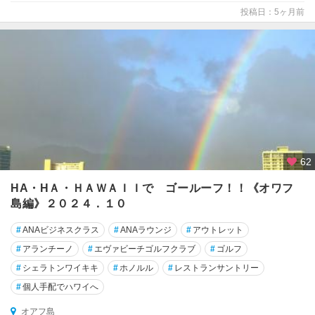
ス
投稿日：5ヶ月前
ト
周
辺
ハ
ナ
ウ
マ
・
ベ
62
イ
周
HA・HＡ・ＨＡＷＡＩＩで ゴールーフ！！《オワフ
辺
島編》２０２４．１０
ハ
#
ANAビジネスクラス
#
ANAラウンジ
#
アウトレット
レ
#
アランチーノ
#
エヴァビーチゴルフクラブ
#
ゴルフ
ア
#
シェラトンワイキキ
#
ホノルル
#
レストランサントリー
カ
ラ
#
個人手配でハワイへ
国
オアフ島