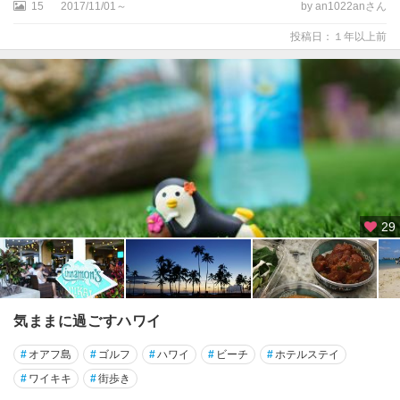
15
2017/11/01～
by an1022anさん
投稿日：１年以上前
29
気ままに過ごすハワイ
#
オアフ島
#
ゴルフ
#
ハワイ
#
ビーチ
#
ホテルステイ
#
ワイキキ
#
街歩き