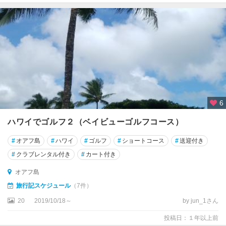
6
ハワイでゴルフ２（ベイビューゴルフコース）
#
オアフ島
#
ハワイ
#
ゴルフ
#
ショートコース
#
送迎付き
#
クラブレンタル付き
#
カート付き
オアフ島
旅行記スケジュール
（7件）
20
2019/10/18～
by jun_1さん
投稿日：１年以上前