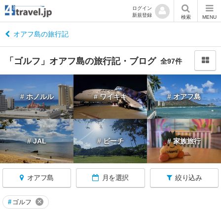
ログイン
新規登録
閉
検索
MENU
じ
る
オアフ島の旅行記
「ゴルフ」オアフ島の旅行記・ブログ
全97件
ハ
# ホノルル
# ワイキキ
# オアフ島
ワ
イ
へ
戻
# JAL
# ビーチ
# 家族旅行
る
★
オアフ島
月を選択
絞り込み
ホ
ノ
ル
×
#
ゴルフ
ル