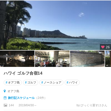
26
ハワイ ゴルフ合宿14
#
オアフ島
#
ゴルフ
#
ノースショア
#
ハワイ
オアフ島
旅行記スケジュール
（24件）
144
2019/04/30～
by びっくり栗すけさん