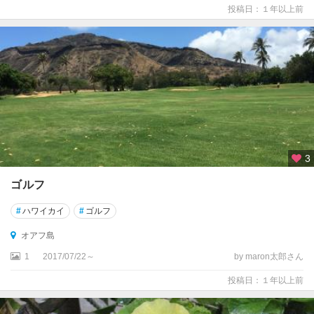
投稿日：１年以上前
3
ゴルフ
#
ハワイカイ
#
ゴルフ
オアフ島
1
2017/07/22～
by maron太郎さん
投稿日：１年以上前