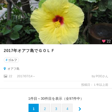
22
2017年オアフ島でＧＯＬＦ
#
ゴルフ
オアフ島
22
2017/07/14～
by POOさん
投稿日：１年以上前
1
件目～
30
件目を表示（全
97
件中）
1
2
3
4