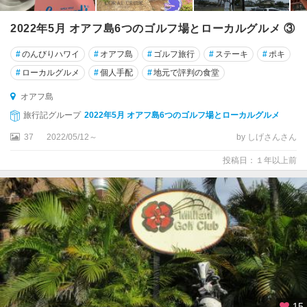
ワ
イ
2022年5月 オアフ島6つのゴルフ場とローカルグルメ ③
ル
ア
#
のんびりハワイ
#
オアフ島
#
ゴルフ旅行
#
ステーキ
#
ポキ
川
#
ローカルグルメ
#
個人手配
#
地元で評判の食堂
州
立
オアフ島
公
旅行記グループ
2022年5月 オアフ島6つのゴルフ場とローカルグルメ
園
周
37
2022/05/12～
by しげさんさん
辺
投稿日：１年以上前
15