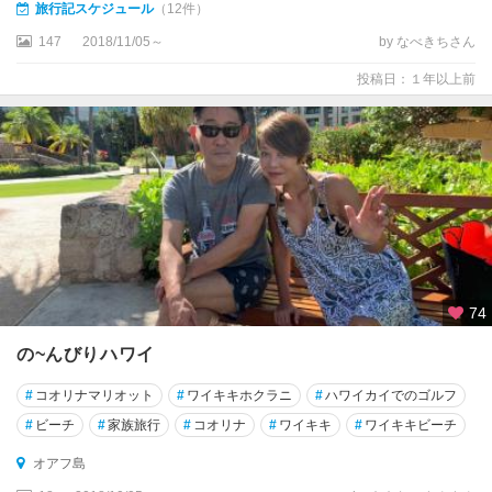
旅行記スケジュール
（12件）
147
2018/11/05～
by なべきちさん
投稿日：１年以上前
74
の~んびりハワイ
#
コオリナマリオット
#
ワイキキホクラニ
#
ハワイカイでのゴルフ
#
ビーチ
#
家族旅行
#
コオリナ
#
ワイキキ
#
ワイキキビーチ
オアフ島