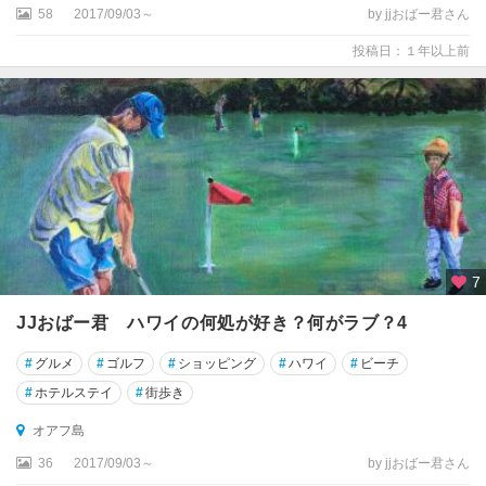
58
2017/09/03～
by jjおばー君さん
投稿日：１年以上前
7
JJおばー君 ハワイの何処が好き？何がラブ？4
#
グルメ
#
ゴルフ
#
ショッピング
#
ハワイ
#
ビーチ
#
ホテルステイ
#
街歩き
オアフ島
36
2017/09/03～
by jjおばー君さん