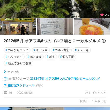
26
2022年5月 オアフ島6つのゴルフ場とローカルグルメ ①
#
のんびりハワイ
#
オアフ島
#
ゴルフ旅行
#
ステーキ
#
ハワイカイ
#
ホノルル
#
ポキ
#
個人手配
#
地元で評判の食堂
オアフ島
旅行記グループ
2022年5月 オアフ島6つのゴルフ場とローカルグルメ
旅行記スケジュール
（3件）
36
2022/05/12～
by しげさんさん
投稿日：１年以上前