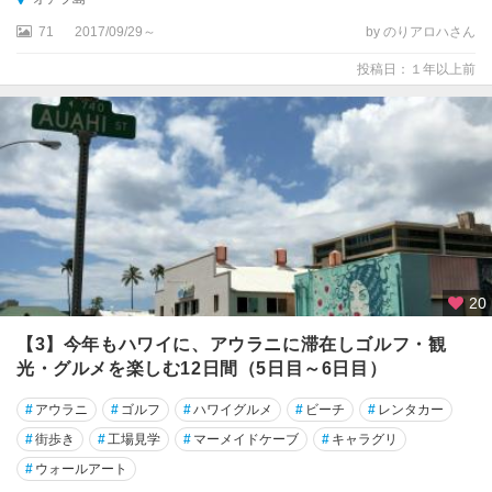
71
2017/09/29～
by のりアロハさん
投稿日：１年以上前
20
【3】今年もハワイに、アウラニに滞在しゴルフ・観
光・グルメを楽しむ12日間（5日目～6日目）
#
アウラニ
#
ゴルフ
#
ハワイグルメ
#
ビーチ
#
レンタカー
#
街歩き
#
工場見学
#
マーメイドケーブ
#
キャラグリ
#
ウォールアート