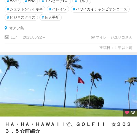
山
#
A380
#
ANA
#
エバビーチGC
#
ゴルフ
周
#
シェラトンワイキキ
#
ハレイワ
#
ハワイカイチャンピオンコース
辺
#
ビジネスクラス
#
個人手配
モ
オアフ島
ロ
117
2023/05/22～
by マイレージユリコさん
カ
イ
投稿日：１年以上前
島
モ
ロ
キ
ニ
島
ラ
ナ
68
イ
島
ＨＡ・ＨＡ・ＨＡＷＡＩＩで、ＧＯＬＦ！！ ☆２０２
３．５☆前編☆
ワ