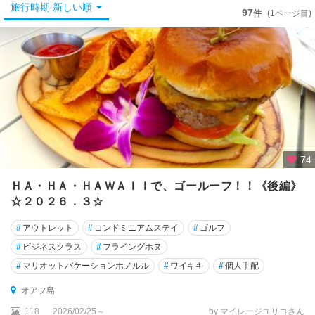
旅行時期 新しい順
97
件
(1ページ目)
オ
ア
フ
島
カ
ウ
ア
イ
島
74
カ
ＨＡ・ＨＡ・ＨＡＷＡＩＩで、ゴールーフ！！《後編》
ラ
☆２０２６．３☆
ウ
パ
#
アウトレット
#
コンドミニアムステイ
#
ゴルフ
パ
#
ビジネスクラス
#
フライングホヌ
展
望
#
マリオットバケーションホノルル
#
ワイキキ
#
個人手配
台
オアフ島
周
辺
118
2026/02/25～
by マイレージユリコさん