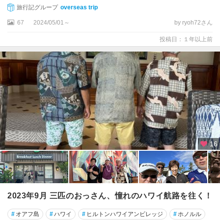
旅行記グループ
overseas trip
パ
67
2024/05/01～
by ryoh72さん
ー
ル
投稿日：１年以上前
・
ハ
ー
バ
ー
周
辺
ポ
リ
16
ネ
シ
ア
・
カ
2023年9月 三匹のおっさん、憧れのハワイ航路を往く！
ル
チ
#
オアフ島
#
ハワイ
#
ヒルトンハワイアンビレッジ
#
ホノルル