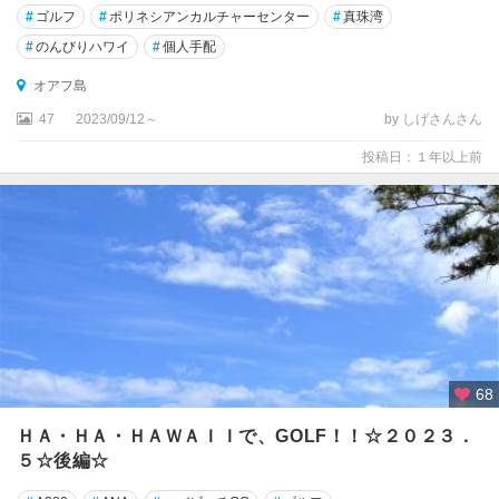
ャ
#
ゴルフ
#
ポリネシアンカルチャーセンター
#
真珠湾
ー
#
のんびりハワイ
#
個人手配
・
セ
オアフ島
ン
47
2023/09/12～
by しげさんさん
タ
ー
投稿日：１年以上前
周
辺
マ
ウ
イ
島
マ
ウ
68
ナ
・
ＨＡ・ＨＡ・ＨＡＷＡＩＩで、GOLF！！☆２０２３．
ケ
５☆後編☆
ア