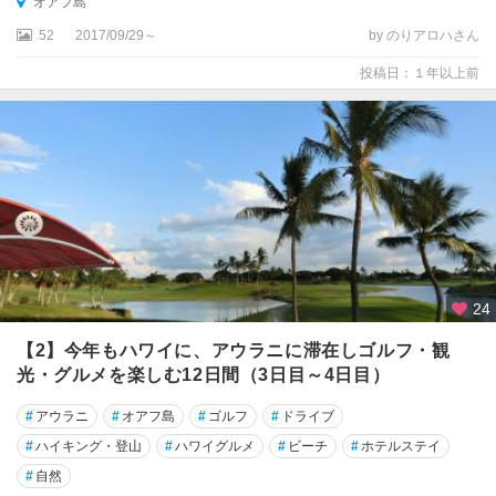
オアフ島
52
2017/09/29～
by のりアロハさん
投稿日：１年以上前
24
【2】今年もハワイに、アウラニに滞在しゴルフ・観
光・グルメを楽しむ12日間（3日目～4日目）
#
アウラニ
#
オアフ島
#
ゴルフ
#
ドライブ
#
ハイキング・登山
#
ハワイグルメ
#
ビーチ
#
ホテルステイ
#
自然