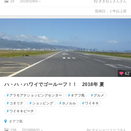
18
2018/10/05～
by ききねぇさんさん
投稿日：１年以上前
62
ハ・ハ・ハワイでゴールーフ！！ 2018年 夏
#
アラモアナショッピングセンター
#
オアフ島
#
グルメ
#
コオリナ
#
ショッピング
#
ホノルル
#
ワイキキ
#
ワイキキビーチ
オアフ島
158
2018/08/31～
by マイレージユリコさん