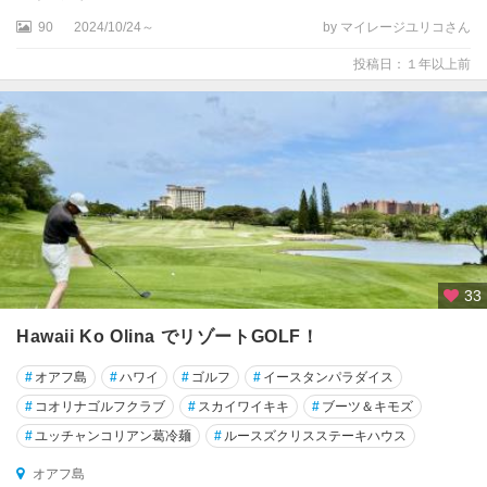
立
公
90
2024/10/24～
by マイレージユリコさん
園
投稿日：１年以上前
周
辺
ハ
ワ
イ
島
ハ
ワ
33
イ
火
Hawaii Ko Olina でリゾートGOLF！
山
国
#
オアフ島
#
ハワイ
#
ゴルフ
#
イースタンパラダイス
立
#
コオリナゴルフクラブ
#
スカイワイキキ
#
ブーツ＆キモズ
公
園
#
ユッチャンコリアン葛冷麺
#
ルースズクリスステーキハウス
周
オアフ島
辺