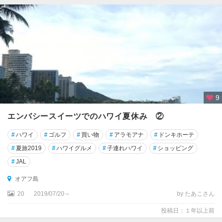
9
エンバシースイーツでのハワイ夏休み ②
#
ハワイ
#
ゴルフ
#
買い物
#
アラモアナ
#
ドンキホーテ
#
夏旅2019
#
ハワイグルメ
#
子連れハワイ
#
ショッピング
#
JAL
オアフ島
20
2019/07/20～
by たあこさん
投稿日：１年以上前