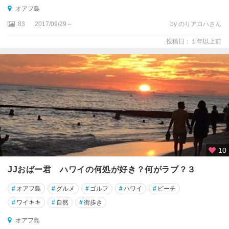
オアフ島
83
2017/09/29～
by のりアロハさん
投稿日：１年以上前
10
JJおばー君 ハワイの何処が好き？何がラブ？３
#
オアフ島
#
グルメ
#
ゴルフ
#
ハワイ
#
ビーチ
#
ワイキキ
#
自然
#
街歩き
オアフ島